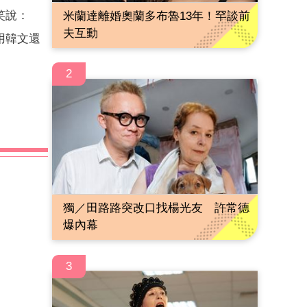
笑說：
米蘭達離婚奧蘭多布魯13年！罕談前
夫互動
用韓文還
2
獨／田路路突改口找楊光友 許常德
爆內幕
3