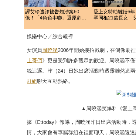
譚艾珍遭詐被告知涉案60
愛上女特助離婚6年
億！「4角色串聯」還原劇
罕同框21歲長女 
本：被懂法律詐團唬弄
下互動」曝光
娛樂中心／綜合報導
女演員
周曉涵
2006年開始接拍戲劇，在偶像劇
上哥們
》更是受到許多觀眾的歡迎。周曉涵不僅
絲追逐。昨（24）日她出席活動時透露雖然這
群組
聊天互動熱絡。
▲周曉涵笑爆料《愛上
據《Ettoday》報導，周曉涵昨日出席活動
情，大家會有專屬群組在裡面聊天，周曉涵還透