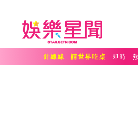
針線緣
請世界吃桌
即時