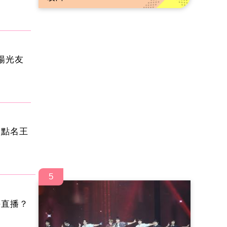
楊光友
 點名王
5
持直播？