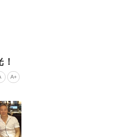
光！
A
A+