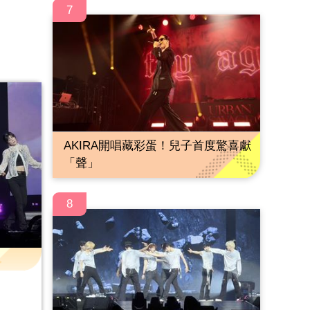
7
AKIRA開唱藏彩蛋！兒子首度驚喜獻
「聲」
8