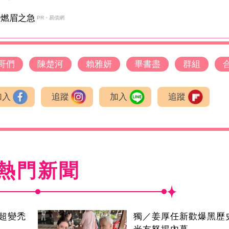
決燃眉之急
PR・易借網
哥們
陳楚河
賴雅妍
畢書盡
群組
加入
追蹤
加入
追蹤
熱門新聞
超變禿
獨／姜厚任新歡爆黑歷