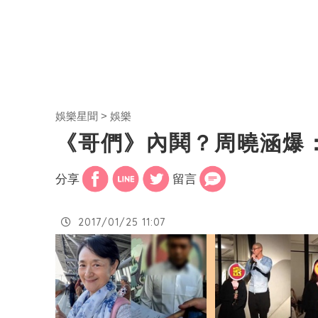
娛樂星聞
娛樂
《哥們》內鬨？周曉涵爆
分享
留言
2017/01/25 11:07