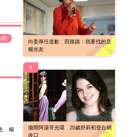
合體
向姜厚任道歉 田路路：我要找的是
楊光友
4
拋開阿湯哥光環 20歲舒莉初登台網
史 楊
改口