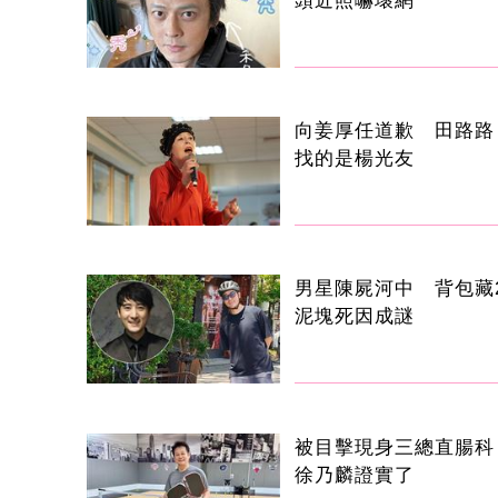
頭近照嚇壞網
向姜厚任道歉 田路路
找的是楊光友
男星陳屍河中 背包藏2
泥塊死因成謎
被目擊現身三總直腸科
徐乃麟證實了