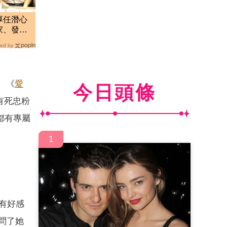
厚任潛心
家、發瘋
ed by
、《
愛
今日頭條
有死忠粉
都有專屬
1
有有好感
問了她