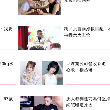
光友怒揭內幕
：我要
獨／批曹雨婷帳目亂 
再轟余天工會
0kg水
邱瓈寬公司營收衰退
心凌、楊丞琳
 67歲
肥大叔猝逝前為何堅
網悲曝這原因