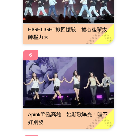
HIGHLIGHT掀回憶殺 擔心後輩太
帥壓力大
6
Apink降臨高雄 她新歌曝光：唱不
好別發