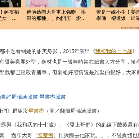
！蔣友柏
遭演藝圈大哥車上強吻「很
曾是一線小生！姜
父女「私
濕的那種」、約開房 愛莉
學佛 卻遭爆「出
莎莎：記得菸味很臭
了」
Recommend
裡都不乏看到她的甜美身影，2015年演出《
我和我的十七歲
》
有甜美亮麗外型，身材也是一級棒時常在臉書大方分享，擁
兩部戲都已經殺青播畢，但劇組好感情還是維繫的很好，大家
哥們》群組沒
畢書盡
（圖／翻攝周曉涵臉書）
時，透露與《我和我的十七歲》、《愛上哥們》的劇組下戲後還
露 「過年大哥（
陳楚河
）忙揪團去他家玩。」，不過媒體也