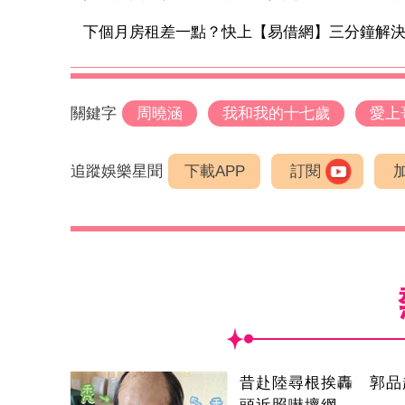
下個月房租差一點？快上【易借網】三分鐘解
關鍵字
周曉涵
我和我的十七歲
愛上
追蹤娛樂星聞
下載APP
訂閱
昔赴陸尋根挨轟 郭品