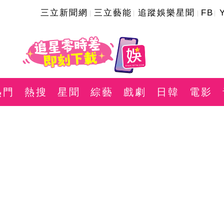
三立新聞網
三立藝能
追蹤娛樂星聞
FB
熱門
熱搜
星聞
綜藝
戲劇
日韓
電影