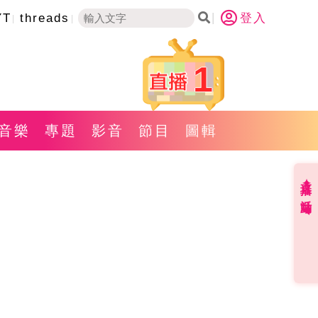
YT
threads
登入
1
音樂
專題
影音
節目
圖輯
直播✦活動