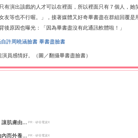
只有演出該戲的人才可以在裡面，所以裡面只有７個人，她
女友等也不行喔。」，接著媒體又好奇畢書盡在群組回覆是
背後原因也曝光：「因為畢書盡沒有此通訊軟體啦！」
組演員感情好。（圖／翻攝畢書盡臉書）
肌膚由...
PR・矽谷電波X
而外養...
PR・矽谷電波X