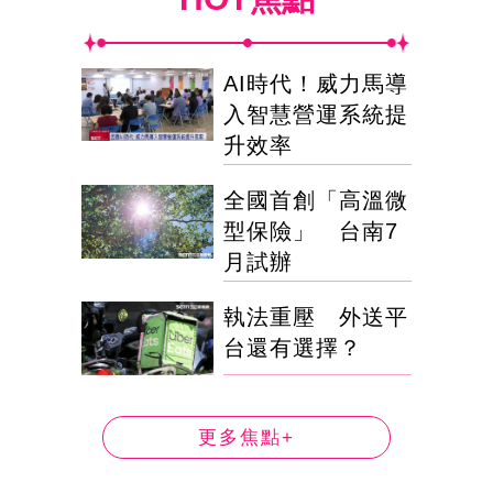
AI時代！威力馬導
入智慧營運系統提
升效率
全國首創「高溫微
型保險」 台南7
月試辦
執法重壓 外送平
台還有選擇？
更多焦點+