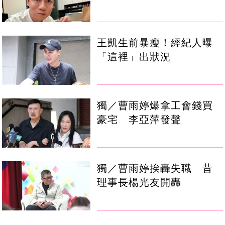
王凱生前暴瘦！經紀人曝
「這裡」出狀況
獨／曹雨婷爆拿工會錢買
豪宅 李亞萍發聲
獨／曹雨婷挨轟失職 昔
理事長楊光友開轟