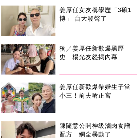
姜厚任女友稱學歷「3碩1
博」 台大發聲了
獨／姜厚任新歡爆黑歷
史 楊光友怒揭內幕
姜厚任新歡爆帶婚生子當
小三！前夫嗆正宮
陳隨意公開神級滷肉食譜
配方 網全暴動了