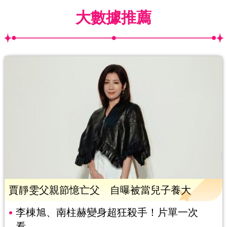
大數據推薦
賈靜雯父親節憶亡父 自曝被當兒子養大
李棟旭、南柱赫變身超狂殺手！片單一次
看