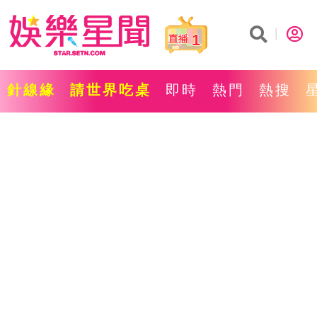
1
針線緣
請世界吃桌
即時
熱門
熱搜