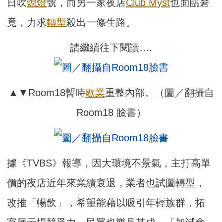
日吹
熄燈
號，而另一家夜店
Club Myst
也面臨窘
竟，力求
轉型
殺出一條生路。
請繼續往下閱讀….
▲▼Room18暫時
歇業
重整內部。（圖／翻攝自
Room18 臉書）
據《TVBS》報導，因大環境不景氣，主打高單
價的夜店近年來業績衰退，業者也試圖轉型，
改推「暢飲」，希望能藉以吸引年輕族群，拓