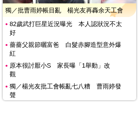
獨／批曹雨婷帳目亂 楊光友再轟余天工會
82歲武打巨星近況曝光 本人認狀況不太
好
薔薔父親節曬富爸 白髮赤腳造型意外爆
紅
原本很討厭小S 家長曝「1舉動」改
觀
獨／楊光友批工會帳亂七八糟 曹雨婷發
聲