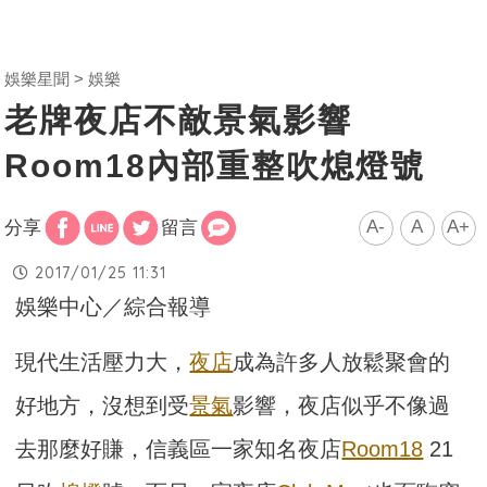
娛樂星聞
娛樂
老牌夜店不敵景氣影響
Room18內部重整吹熄燈號
A-
A
A+
分享
留言
2017/01/25 11:31
娛樂中心／綜合報導
現代生活壓力大，
夜店
成為許多人放鬆聚會的
好地方，沒想到受
景氣
影響，夜店似乎不像過
去那麼好賺，信義區一家知名夜店
Room18
21