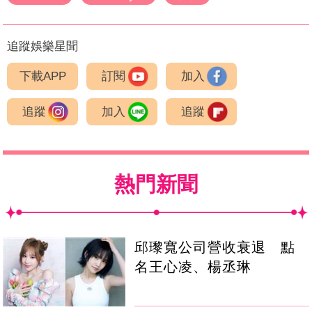
追蹤娛樂星聞
下載APP
訂閱
加入
追蹤
加入
追蹤
熱門新聞
邱瓈寬公司營收衰退 點
名王心凌、楊丞琳