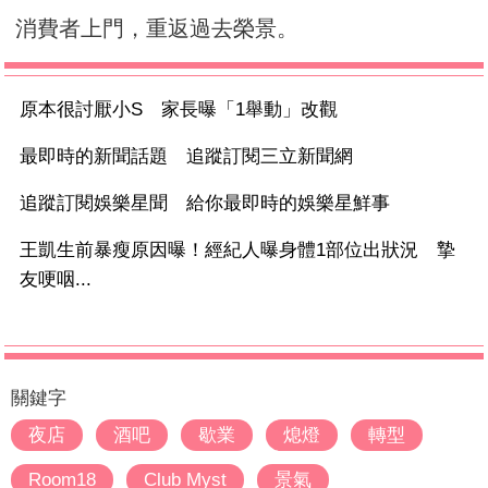
消費者上門，重返過去榮景。
原本很討厭小S 家長曝「1舉動」改觀
最即時的新聞話題 追蹤訂閱三立新聞網
追蹤訂閱娛樂星聞 給你最即時的娛樂星鮮事
王凱生前暴瘦原因曝！經紀人曝身體1部位出狀況 摯
友哽咽...
關鍵字
夜店
酒吧
歇業
熄燈
轉型
Room18
Club Myst
景氣