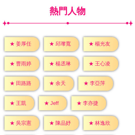
熱門人物
★
姜厚任
★
邱瓈寬
★
楊光友
★
曹雨婷
★
楊丞琳
★
王心凌
★
余天
★
田路路
★
李亞萍
★
Jeff
★
王凱
★
李亦捷
★
吳宗憲
★
陳品妤
★
林逸欣