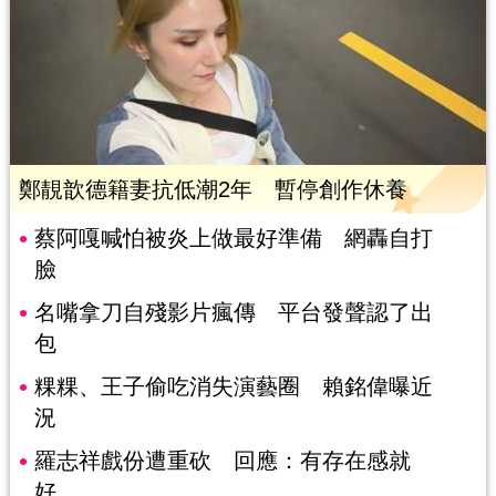
鄭靚歆德籍妻抗低潮2年 暫停創作休養
蔡阿嘎喊怕被炎上做最好準備 網轟自打
臉
名嘴拿刀自殘影片瘋傳 平台發聲認了出
包
粿粿、王子偷吃消失演藝圈 賴銘偉曝近
況
羅志祥戲份遭重砍 回應：有存在感就
好