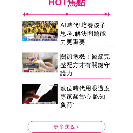
HOT焦點
AI時代!培養孩子
思考.解決問題能
力更重要
關節危機！醫籲完
整配方才有關鍵守
護力
數位時代用眼過度
專家籲當心'認知
負荷'
更多焦點+