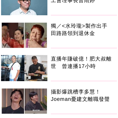
工會理事長曹雨婷
獨／<水玲瓏>製作出手
田路路領到退休金
直播年賺破億！肥大叔離
世 曾連播17小時
攝影爆跳槽李多慧！
Joeman憂建文離職發聲