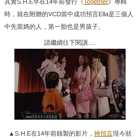
其實S.H.E早在14年前發行《
Together
》專輯
時，就在附贈的VCD當中成功預言Ella是三個人
中先當媽的人，第一胎也是男孩子。
請繼續往下閱讀….
▲S.H.E在14年前錄製的影片，
神預言
現今狀