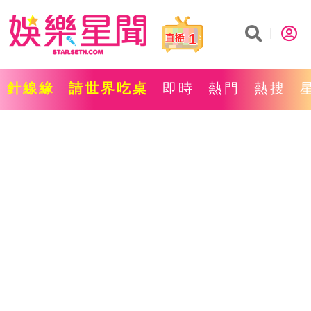
1
針線緣
請世界吃桌
即時
熱門
熱搜