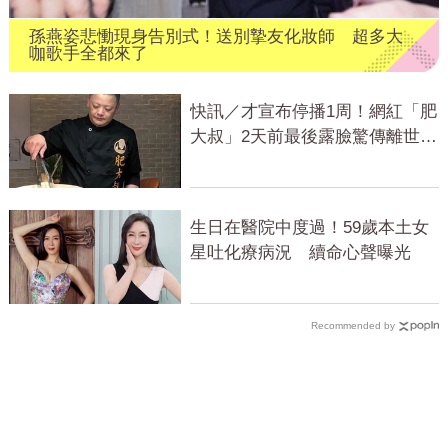
孫燕姿悲慟現身告別式！送別摯友化妝師 超多大
咖歌手全都來了
快訊／才宣布停播1周！網紅「肥
大叔」2天前最後露臉驚傳離世
粉專證實
生日在醫院中度過！59歲本土女
星吐化療病況 續命心聲曝光
Recommended by