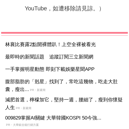
YouTube，如遭移除請見諒。）
林襄比賽露2點開裸體趴！上空全裸被看光
最即時的新聞話題 追蹤訂閱三立新聞網
一手掌握明星動態 即刻下載娛樂星聞APP
腹部脂肪的「剋星」找到了，常吃這幾物，吃走大肚
囊，瘦出...
PR・新素簡
減肥首選，檸檬加它，堅持一週，腰細了，瘦到你懷疑
人生
PR・新素簡
009829掌握AI關鍵 大華韓國KOSPI 50今強...
PR・大華銀全能行銷方案