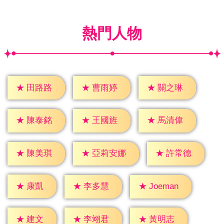
熱門人物
★
田路路
★
曹雨婷
★
關之琳
★
陳泰銘
★
王國旌
★
馬清偉
★
陳美琪
★
許常德
★
亞莉安娜
★
康凱
★
李多慧
★
Joeman
★
建文
★
李翊君
★
黃明志