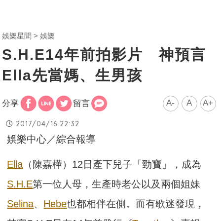
娛樂星聞
娛樂
S.H.E14年前拍影片 神預言
Ella先當媽、生男孩
A-
A
A+
分享
留言
2017/04/16 22:32
娛樂中心／綜合報導
Ella
（陳嘉樺）12日產下兒子「勁寶」，成為
S.H.E
第一位人母，生產時老公以及兩個姐妹
Selina
、
Hebe
也都相伴在側。而有歌迷發現，