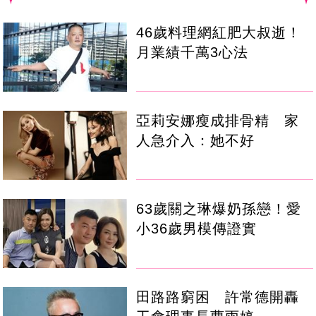
46歲料理網紅肥大叔逝！
月業績千萬3心法
亞莉安娜瘦成排骨精 家
人急介入：她不好
63歲關之琳爆奶孫戀！愛
小36歲男模傳證實
田路路窮困 許常德開轟