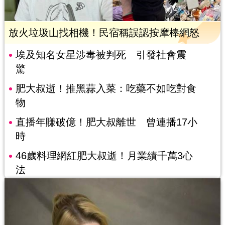
放火垃圾山找相機！民宿稱誤認按摩棒網怒
埃及知名女星涉毒被判死 引發社會震
驚
肥大叔逝！推黑蒜入菜：吃藥不如吃對食
物
直播年賺破億！肥大叔離世 曾連播17小
時
46歲料理網紅肥大叔逝！月業績千萬3心
法