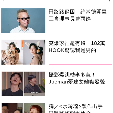
田路路窮困 許常德開轟
工會理事長曹雨婷
突爆家裡超有錢 182萬
HOOK驚認我是男的
攝影爆跳槽李多慧！
Joeman憂建文離職發聲
獨／<水玲瓏>製作出手