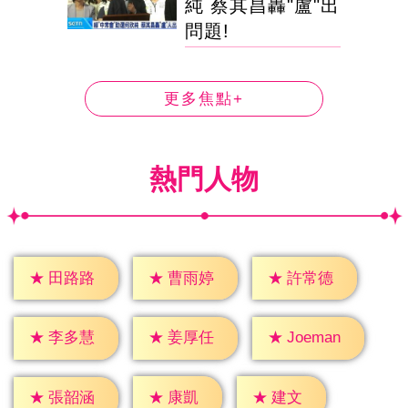
純 蔡其昌轟"盧"出
問題!
更多焦點+
熱門人物
★
田路路
★
曹雨婷
★
許常德
★
李多慧
★
姜厚任
★
Joeman
★
康凱
★
建文
★
張韶涵