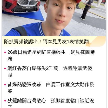
陪抓寶頻被認出！阿本見男友1表情笑翻
26歲日籍追星網紅直播輕生 網見截圖嚇
壞
網紅香菱自爆痛失2千萬 過程謝震武傻
眼
昔爆熱戀張凌赫 白鹿工作室突大動作發
聲
狄鶯離開台灣散心 孫鵬首度鬆口談近況
了