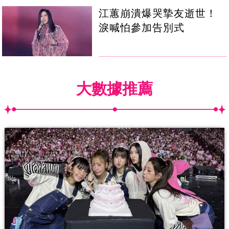
江蕙崩潰爆哭摯友逝世！
淚喊怕參加告別式
大數據推薦