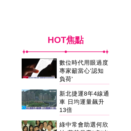
HOT焦點
數位時代用眼過度
專家籲當心'認知
負荷'
新北捷運8年4線通
車 日均運量飆升
13倍
綠中常會助選何欣