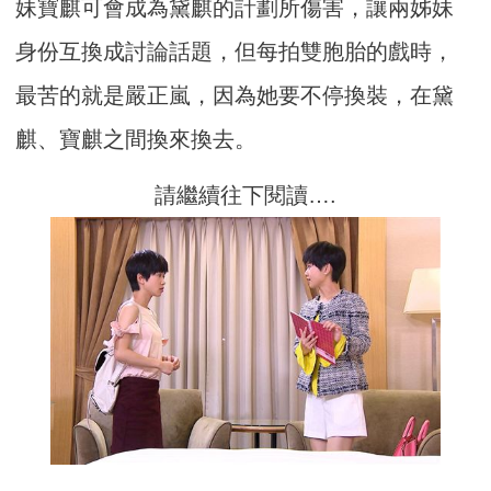
妹寶麒可會成為黛麒的計劃所傷害，讓兩姊妹
身份互換成討論話題，但每拍雙胞胎的戲時，
最苦的就是嚴正嵐，因為她要不停換裝，在黛
麒、寶麒之間換來換去。
請繼續往下閱讀….