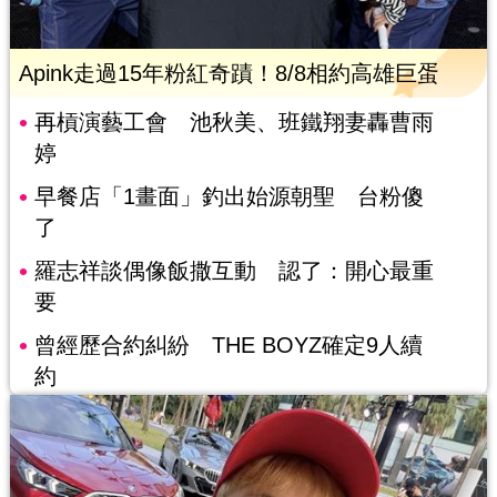
Apink走過15年粉紅奇蹟！8/8相約高雄巨蛋
再槓演藝工會 池秋美、班鐵翔妻轟曹雨
婷
早餐店「1畫面」釣出始源朝聖 台粉傻
了
羅志祥談偶像飯撒互動 認了：開心最重
要
曾經歷合約糾紛 THE BOYZ確定9人續
約