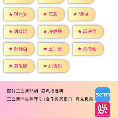
★
江蕙
★
Mina
★
孫燕姿
★
唐綺陽
★
許效舜
★
瑪法達
★
鄭仲茵
★
王宇婕
★
周杰倫
★
蕭敬騰
★
紀寶如
關於三立新聞網
隱私權聲明
三立新聞自律守則
合作提案窗口
意見反應