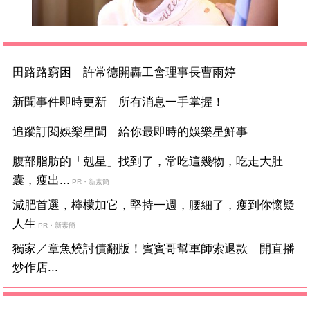
田路路窮困 許常德開轟工會理事長曹雨婷
新聞事件即時更新 所有消息一手掌握！
追蹤訂閱娛樂星聞 給你最即時的娛樂星鮮事
腹部脂肪的「剋星」找到了，常吃這幾物，吃走大肚
囊，瘦出...
PR・新素簡
減肥首選，檸檬加它，堅持一週，腰細了，瘦到你懷疑
人生
PR・新素簡
獨家／章魚燒討債翻版！賓賓哥幫軍師索退款 開直播
炒作店...