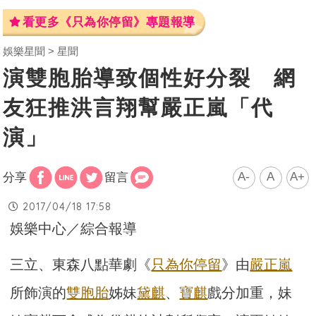
看更多《只為你停留》專題報導
娛樂星聞
星聞
演雙胞胎導致個性好分裂 網
友狂推洪言翔幫嚴正嵐「代
演」
A-
A
A+
分享
留言
2017/04/18 17:58
娛樂中心／綜合報導
三立、東森八點華劇《
只為你停留
》由
嚴正嵐
所飾演的
雙胞胎
姊妹
黛麒
、
寶麒
戲分加重，妹