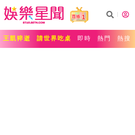
1
王凱猝逝
請世界吃桌
即時
熱門
熱搜