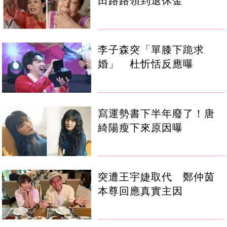
田路路領到退休金
李子森突「單膝下跪求
婚」 杜忻恬反應曝
寫運勢書下半年廢了！唐
綺陽瘦下來原因曝
突遭王宇婕取代 鄭仲茵
本尊回應真實主因