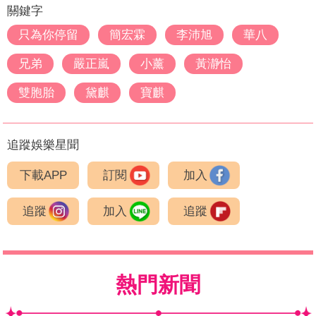
關鍵字
只為你停留
簡宏霖
李沛旭
華八
兄弟
嚴正嵐
小薰
黃瀞怡
雙胞胎
黛麒
寶麒
追蹤娛樂星聞
下載APP
訂閱
加入
追蹤
加入
追蹤
熱門新聞