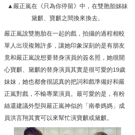
▲嚴正嵐在《只為你停留》中，在雙胞胎姊妹
黛麒、寶麒之間換來換去。
嚴正嵐說雙胞胎在一起的戲，拍攝的過程相較
單人出現複雜許多，讓她印象深刻的是有朋友
竟和嚴正嵐說想要替身演員的簽名照，她很開
心寶麒、黛麒的替身演員其實是很可愛的19歲
妹妹，她也都會很認真的把詞和戲準備好和嚴
正嵐對戲，不輸專業演員。最可愛的是，有粉
絲還建議外型與嚴正嵐神似的「南拳媽媽」成
員洪言翔其實可以來幫忙演寶麒或黛麒。