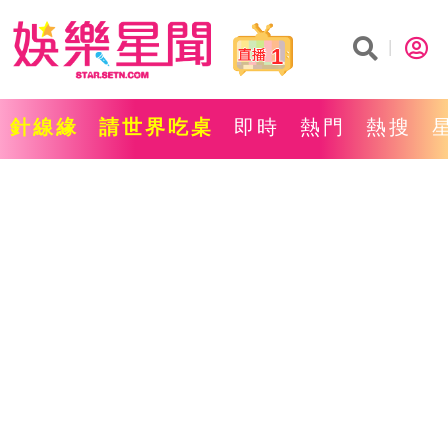
1
針線緣
請世界吃桌
即時
熱門
熱搜