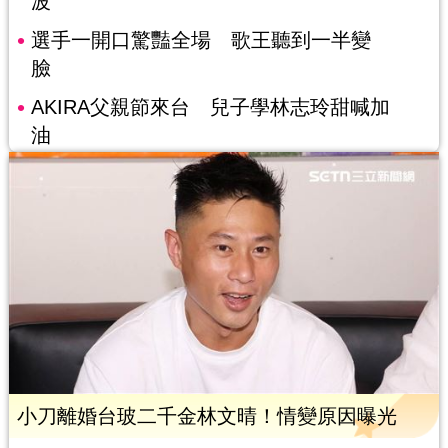
波
選手一開口驚豔全場 歌王聽到一半變
臉
AKIRA父親節來台 兒子學林志玲甜喊加
油
小刀離婚台玻二千金林文晴！情變原因曝光