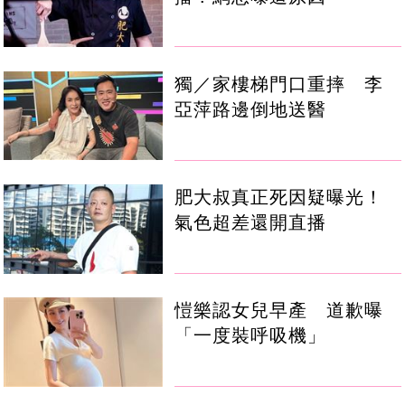
獨／家樓梯門口重摔 李
亞萍路邊倒地送醫
肥大叔真正死因疑曝光！
氣色超差還開直播
愷樂認女兒早產 道歉曝
「一度裝呼吸機」