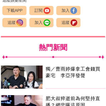
追蹤娛樂星聞
下載APP
訂閱
加入
追蹤
加入
追蹤
熱門新聞
獨／曹雨婷爆拿工會錢買
豪宅 李亞萍發聲
肥大叔猝逝前為何堅持直
播？網悲曝這原因