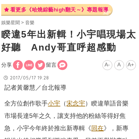
看更多《哈燒綜藝high翻天～》專題報導
娛樂星聞
音樂
睽違5年出新輯！小宇唱現場太
好聽 Andy哥直呼超感動
A-
A
A+
分享
留言
2017/05/17 19:28
記者黃馨慧／台北報導
全方位創作歌手
小宇
（
宋念宇
）睽違華語音樂
市場長達5年之久，讓支持他的粉絲等得好焦
急，小宇今年終於推出新專輯《
同在
》，新專