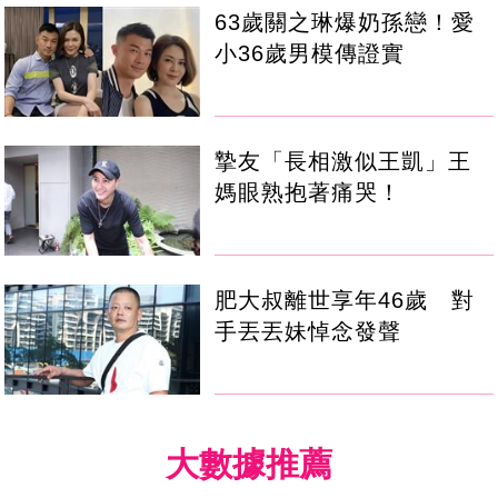
63歲關之琳爆奶孫戀！愛
小36歲男模傳證實
摯友「長相激似王凱」王
媽眼熟抱著痛哭！
肥大叔離世享年46歲 對
手丟丟妹悼念發聲
大數據推薦