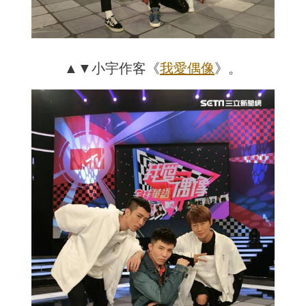
▲▼小宇作客《
我愛偶像
》。