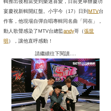
輯推出後相當受到樂迷喜愛，日前更舉辦慶功
宴慶祝新輯開紅盤。小宇今（17）日到
MTV
台
作客，他現場自彈自唱專輯同名曲「同在」，
動人歌聲感染了MTV台總監
andy
哥（
張世
明
），讓他直呼感動！
請繼續往下閱讀….