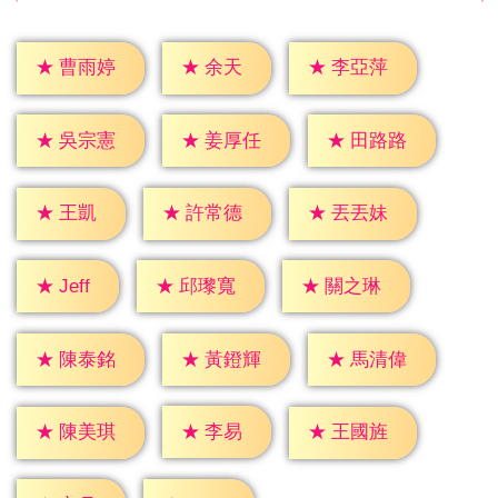
★
余天
★
曹雨婷
★
李亞萍
★
吳宗憲
★
姜厚任
★
田路路
★
王凱
★
許常德
★
丟丟妹
★
Jeff
★
邱瓈寬
★
關之琳
★
陳泰銘
★
黃鐙輝
★
馬清偉
★
李易
★
陳美琪
★
王國旌