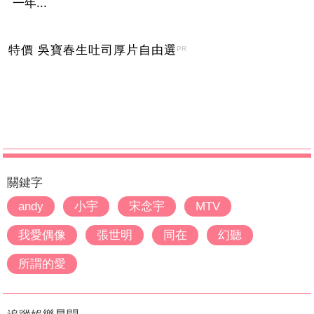
一年...
特價 吳寶春生吐司厚片自由選
PR
關鍵字
andy
小宇
宋念宇
MTV
我愛偶像
張世明
同在
幻聽
所謂的愛