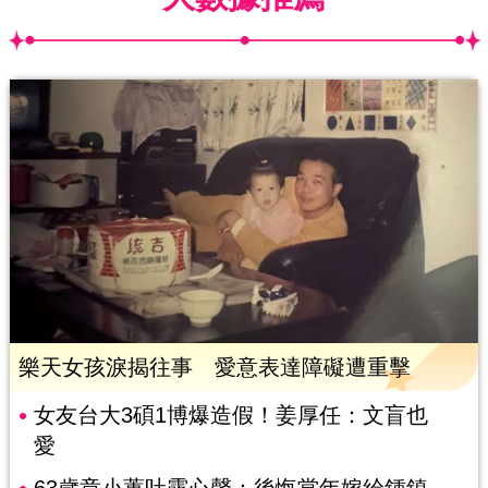
樂天女孩淚揭往事 愛意表達障礙遭重擊
女友台大3碩1博爆造假！姜厚任：文盲也
愛