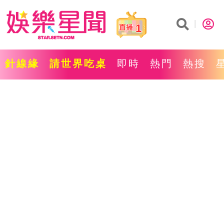
1
針線緣
請世界吃桌
即時
熱門
熱搜