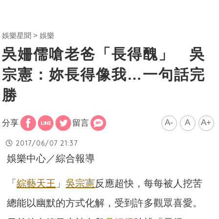
娛樂星聞
娛樂
吳姍儒嗆老爸「長得醜」 吳
宗憲：妳長得像我…一句話完
勝
A-
A
A+
分享
留言
2017/06/07 21:37
娛樂中心／綜合報導
「
綜藝天王
」
吳宗憲
反應超快，每每被人挖苦
總能以幽默的方式化解，受到許多觀眾喜愛。