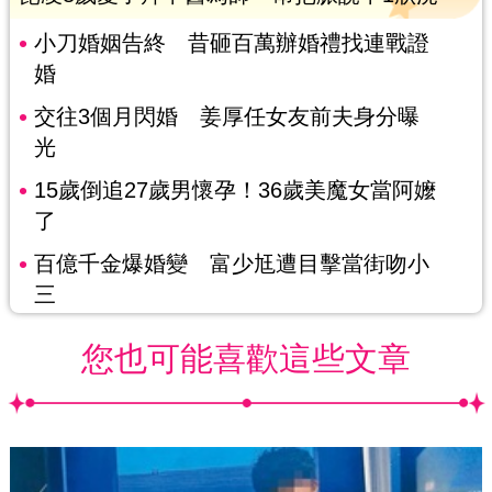
小刀婚姻告終 昔砸百萬辦婚禮找連戰證
婚
交往3個月閃婚 姜厚任女友前夫身分曝
光
15歲倒追27歲男懷孕！36歲美魔女當阿嬤
了
百億千金爆婚變 富少尪遭目擊當街吻小
三
您也可能喜歡這些文章