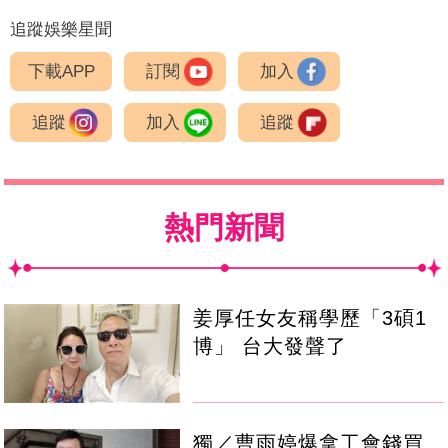
追蹤娛樂星聞
下載APP
訂閱
加入
追蹤
加入
追蹤
熱門新聞
姜厚任女友稱學歷「3碩1
博」 台大發聲了
獨／曹雨婷爆拿工會錢買