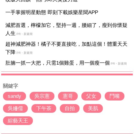
一手掌握明星動態 即刻下載娛樂星聞APP
減肥首選，檸檬加它，堅持一週，腰細了，瘦到你懷疑
人生
PR・新素簡
超神減肥神器！橘子不要直接吃，加點這個！體重天天
下降
PR・新素簡
肚腩一抓一大把，只需1個雞蛋，用一個瘦一個
PR・新素簡
關鍵字
sandy
吳宗憲
憲哥
父女
鬥嘴
吳姍儒
下午茶
自拍
美肌
綜藝天王