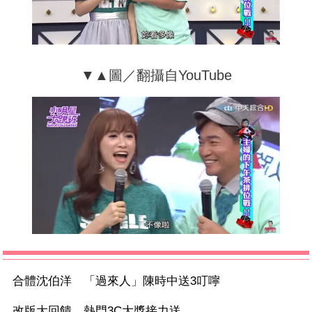
▼▲圖／翻攝自YouTube
合體沈伯洋 「過來人」陳時中送3叮嚀
改版大回饋 熱門3C大獎接力送