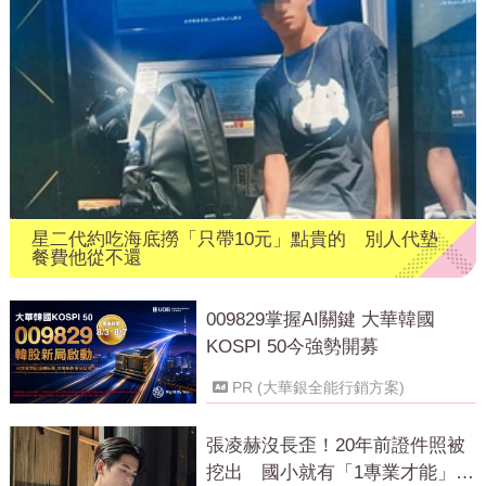
星二代約吃海底撈「只帶10元」點貴的 別人代墊
餐費他從不還
009829掌握AI關鍵 大華韓國
KOSPI 50今強勢開募
PR (大華銀全能行銷方案)
張凌赫沒長歪！20年前證件照被
挖出 國小就有「1專業才能」震