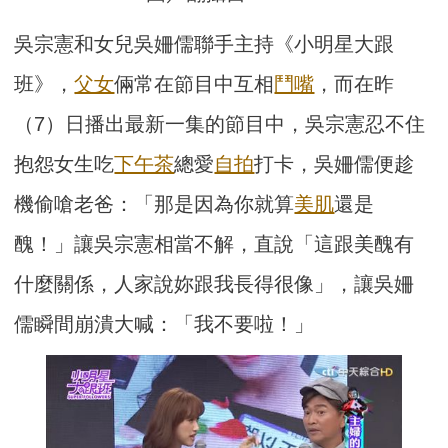
吳宗憲和女兒吳姍儒聯手主持《小明星大跟
班》，
父女
倆常在節目中互相
鬥嘴
，而在昨
（7）日播出最新一集的節目中，吳宗憲忍不住
抱怨女生吃
下午茶
總愛
自拍
打卡，吳姍儒便趁
機偷嗆老爸：「那是因為你就算
美肌
還是
醜！」讓吳宗憲相當不解，直說「這跟美醜有
什麼關係，人家說妳跟我長得很像」，讓吳姍
儒瞬間崩潰大喊：「我不要啦！」