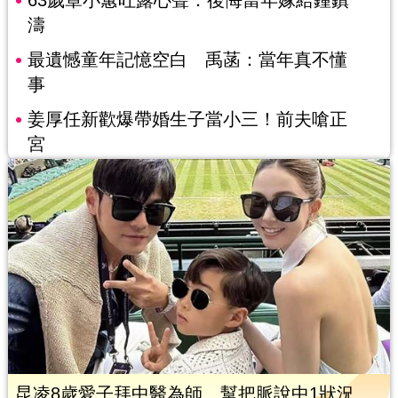
63歲章小蕙吐露心聲：後悔當年嫁給鍾鎮
濤
最遺憾童年記憶空白 禹菡：當年真不懂
事
姜厚任新歡爆帶婚生子當小三！前夫嗆正
宮
昆凌8歲愛子拜中醫為師 幫把脈說中1狀況