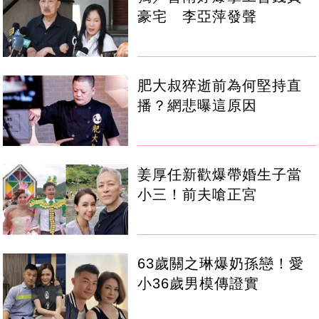
豪宅 李亞萍發聲
肥大叔猝逝前為何堅持直
播？網悲曝這原因
姜厚任新歡爆帶婚生子當
小三！前夫嗆正宮
63歲關之琳爆奶孫戀！愛
小36歲男模傳證實