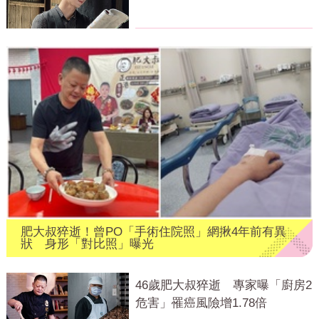
撼網
肥大叔猝逝！曾PO「手術住院照」網揪4年前有異
狀 身形「對比照」曝光
46歲肥大叔猝逝 專家曝「廚房2
危害」罹癌風險增1.78倍