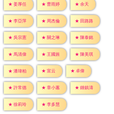
★
余天
★
姜厚任
★
曹雨婷
★
李亞萍
★
周杰倫
★
田路路
★
吳宗憲
★
關之琳
★
陳泰銘
★
馬清偉
★
王國旌
★
陳美琪
★
宣云
★
卓偉
★
潘瑋柏
★
許常德
★
章小蕙
★
鍾鎮濤
★
徐莉玲
★
李多慧