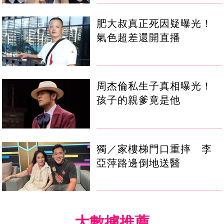
肥大叔真正死因疑曝光！
氣色超差還開直播
周杰倫私生子真相曝光！
孩子的親爹竟是他
獨／家樓梯門口重摔 李
亞萍路邊倒地送醫
大數據推薦