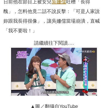
日前他在節目上被女兒
吳姍儒
吐槽「長得
醜」，怎料他竟二話不說反擊：「可是人家說
妳跟我長得很像」，讓吳姍儒當場崩潰，直喊
「我不要啦！」
請繼續往下閱讀….
▲圖／翻攝自YouTube