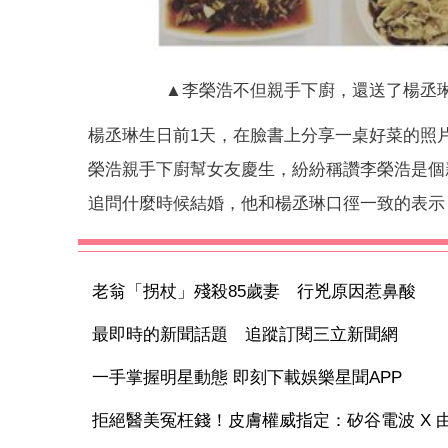
▲李榮浩不但親手下廚，還送了楊丞琳
楊丞琳生日前1天，在臉書上分享一桌好菜的照
榮浩親手下廚幫女友慶生，紛紛稱讚李榮浩是個新
追問什麼時候結婚，他和楊丞琳口徑一致的表示
老翁「拐杖」殘殺85歲妻 行兇原因惹鼻酸
最即時的新聞話題 追蹤訂閱三立新聞網
一手掌握明星動態 即刻下載娛樂星聞APP
拒絕醫美冤枉錢！皮膚權威指定：矽谷電波 X 由內