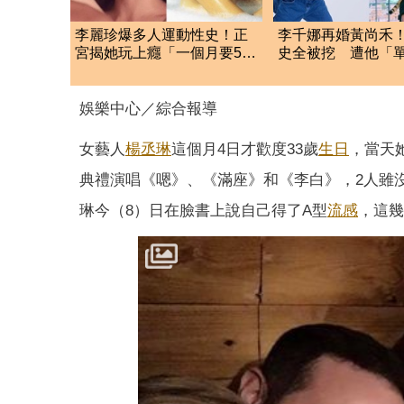
李麗珍爆多人運動性史！正
李千娜再婚黃尚禾！
宮揭她玩上癮「一個月要52
史全被挖 遭他「
次」榨乾情夫
手」最受傷
娛樂中心／綜合報導
女藝人
楊丞琳
這個月4日才歡度33歲
生日
，當天
典禮演唱《嗯》、《滿座》和《李白》，2人雖
琳今（8）日在臉書上說自己得了A型
流感
，這幾