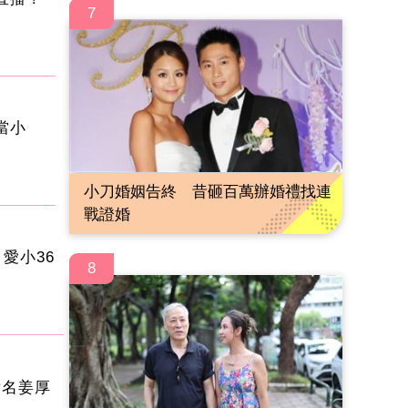
7
當小
小刀婚姻告終 昔砸百萬辦婚禮找連
戰證婚
愛小36
8
點名姜厚