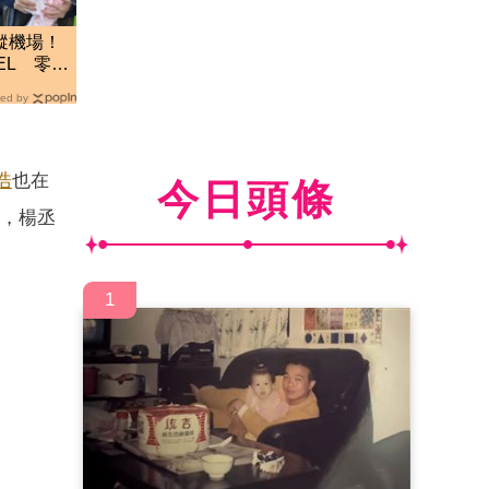
蹤機場！
NEL 零修
ed by
浩
也在
今日頭條
天，楊丞
1