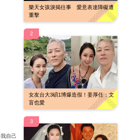
樂天女孩淚揭往事 愛意表達障礙遭
重擊
2
女友台大3碩1博爆造假！姜厚任：文
盲也愛
3
怪我自己