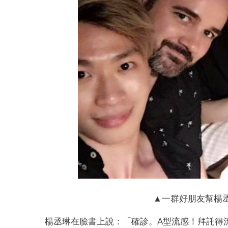
▲一群好朋友幫楊
楊丞琳在臉書上說：「確診。A型流感！拜託得