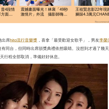
昔4段情
震撼畫面曝光！林襄「49秒
王祖賢息影22年現
單方面分
激情片」外流 攝影師嗨到
腳踩4.3萬元CHA
手抖
圖真實狀態曝光
Recommend
她出席
hito流行音樂獎
，喜拿「最受歡迎女歌手」，男友
李榮
沒有同台，但同時出席頒獎典禮依然吸睛。沒想到才過了幾
天行程全部取消，準備好好休息。