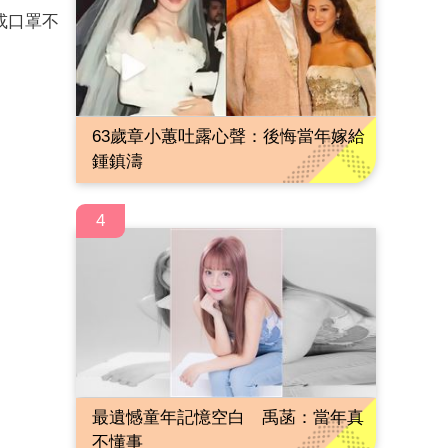
或口罩不
63歲章小蕙吐露心聲：後悔當年嫁給
鍾鎮濤
4
最遺憾童年記憶空白 禹菡：當年真
不懂事