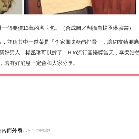
一個要價13萬的名牌包。（合成圖／翻攝自楊丞琳臉書）
片，並稱其中一道菜是「李家風味糖醋排骨」，讓網友猜測
好男人，楊丞琳可以嫁了；Hito流行音樂獎當天，李榮浩
，若有好消息一定會和大家分享。
而外養...
PR・矽谷電波X