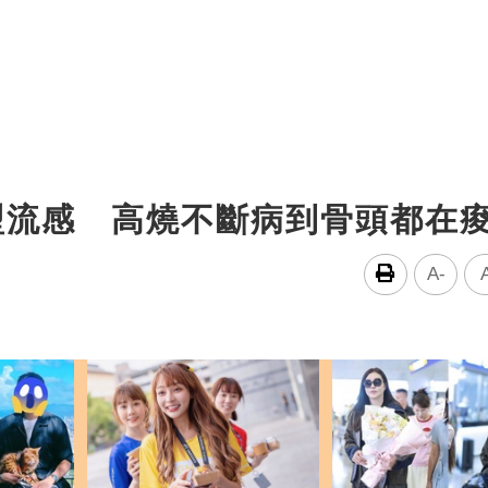
型流感 高燒不斷病到骨頭都在
A-