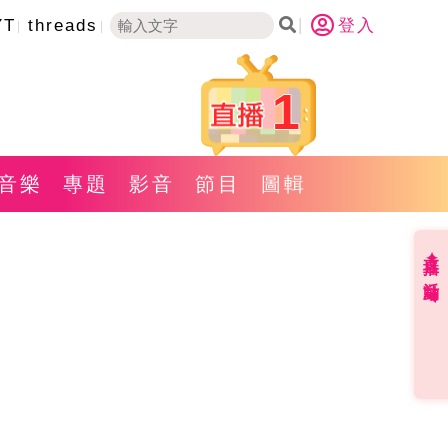
YT
threads
登入
1
音樂
專題
影音
節目
圖輯
直播✦活動