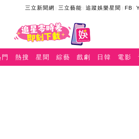
三立新聞網
三立藝能
追蹤娛樂星聞
FB
熱門
熱搜
星聞
綜藝
戲劇
日韓
電影