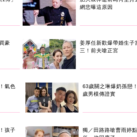
網悲曝這原因
買豪
姜厚任新歡爆帶婚生子
三！前夫嗆正宮
！氣色
63歲關之琳爆奶孫戀！
歲男模傳證實
！孩子
獨／田路路嗆曹雨婷