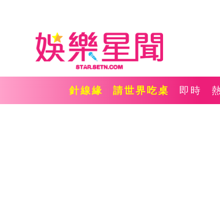
針線緣
請世界吃桌
即時