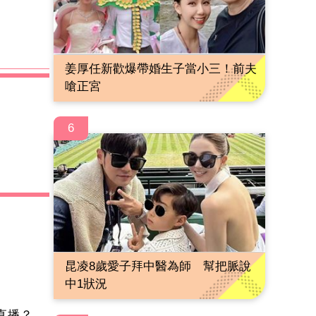
姜厚任新歡爆帶婚生子當小三！前夫
嗆正宮
6
昆凌8歲愛子拜中醫為師 幫把脈說
中1狀況
直播？