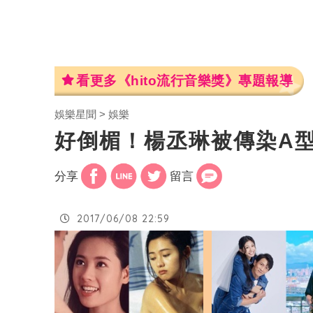
看更多《hito流行音樂獎》專題報導
娛樂星聞
娛樂
好倒楣！楊丞琳被傳染A
分享
留言
2017/06/08 22:59