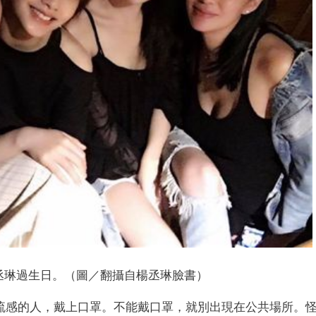
丞琳過生日。（圖／翻攝自楊丞琳臉書）
流感的人，戴上口罩。不能戴口罩，就別出現在公共場所。