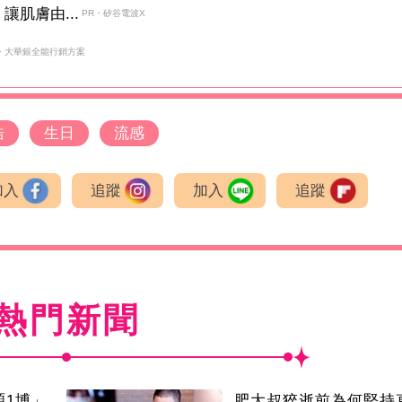
肌膚由...
PR・矽谷電波X
・大華銀全能行銷方案
浩
生日
流感
加入
追蹤
加入
追蹤
熱門新聞
碩1博」
肥大叔猝逝前為何堅持