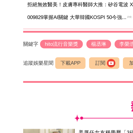
拒絕無效醫美！皮膚專科醫師大推：矽谷電波 X 讓
009829掌握AI關鍵 大華韓國KOSPI 50今強...
PR
關鍵字
hito流行音樂獎
楊丞琳
李榮
追蹤娛樂星聞
下載APP
訂閱
姜厚任女友稱學歷「3