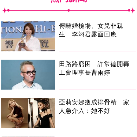
傳離婚檢場、女兒非親
生 李翊君露面回應
田路路窮困 許常德開轟
工會理事長曹雨婷
亞莉安娜瘦成排骨精 家
人急介入：她不好