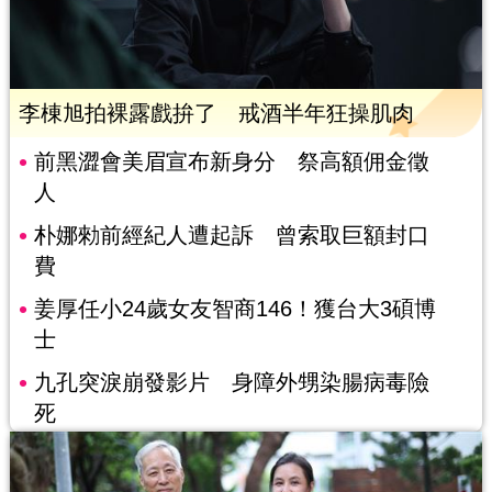
李棟旭拍裸露戲拚了 戒酒半年狂操肌肉
前黑澀會美眉宣布新身分 祭高額佣金徵
人
朴娜勑前經紀人遭起訴 曾索取巨額封口
費
姜厚任小24歲女友智商146！獲台大3碩博
士
九孔突淚崩發影片 身障外甥染腸病毒險
死