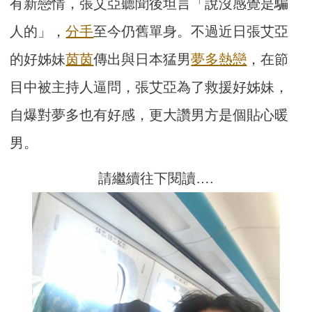
有新戀情，張艾亞聽聞後坦言「說沒感覺是騙
人的」，
分手
至今仍舊單身。不過近日張艾亞
的好姊妹
茵茵
傳出與日本猛男
夢多
熱戀
，在節
目中被主持人逼問，張艾亞為了救援好姊妹，
自爆對夢多也有好感，更大讚男方是個貼心暖
男。
請繼續往下閱讀….