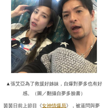
▲張艾亞為了救援好姊妹，自爆對夢多也有好
感。（圖／翻攝自夢多臉書）
茵茵日前上節目《
女神情爆局
》，被逼問與夢