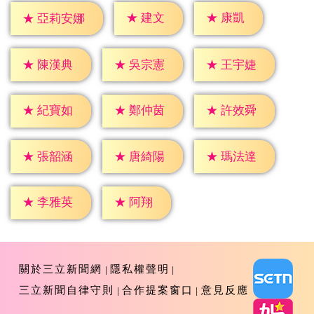
★
建文
★
康凱
★
亞莉安娜
★
陳漢典
★
吳宗憲
★
王宇婕
★
紀寶如
★
鄭仲茵
★
許效舜
★
張韶涵
★
唐綺陽
★
瑪法達
★
阿翔
★
李雅英
關於三立新聞網
隱私權聲明
三立新聞自律守則
合作提案窗口
意見反應