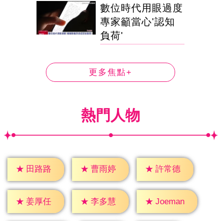
數位時代用眼過度
專家籲當心'認知
負荷'
更多焦點+
熱門人物
★
田路路
★
曹雨婷
★
許常德
★
姜厚任
★
李多慧
★
Joeman