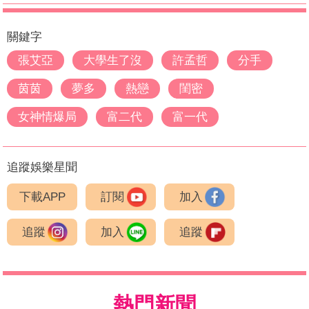
關鍵字
張艾亞
大學生了沒
許孟哲
分手
茵茵
夢多
熱戀
閨密
女神情爆局
富二代
富一代
追蹤娛樂星聞
下載APP
訂閱
加入
追蹤
加入
追蹤
熱門新聞