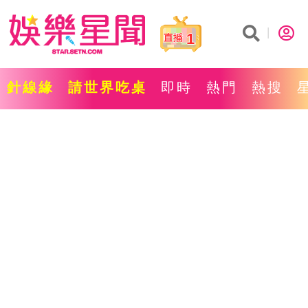
1
針線緣
請世界吃桌
即時
熱門
熱搜