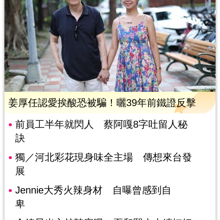
姜厚任認愛挨酸恐被騙！曬39年前鐵證反擊
前員工半年就閃人 蔡阿嘎8字吐留人秘
訣
獨／河北彩花現身味全主場 傳想來台發
展
Jennie大秀火辣身材 自曝曾感到自
卑