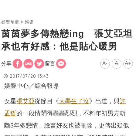
娛樂星聞
娛樂
茵茵夢多傳熱戀ing 張艾亞坦
承也有好感：他是貼心暖男
A-
A
A+
分享
留言
2017/07/20 13:43
娛樂中心／綜合報導
女星
張艾亞
從節目《
大學生了沒
》出道，與
許
孟哲
的一段情鬧得轟轟烈烈，不料年初男方斬
斷3年多戀情，臉書好友也被刪除，更傳出疑似