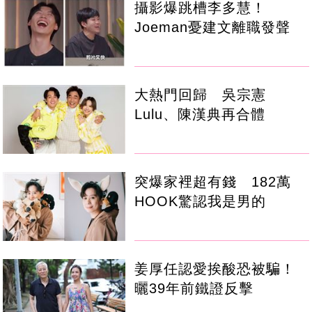
攝影爆跳槽李多慧！
Joeman憂建文離職發聲
大熱門回歸 吳宗憲
Lulu、陳漢典再合體
突爆家裡超有錢 182萬
HOOK驚認我是男的
姜厚任認愛挨酸恐被騙！
曬39年前鐵證反擊