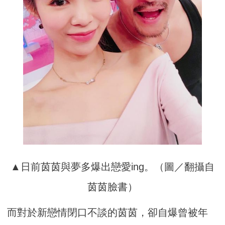
▲日前茵茵與夢多爆出戀愛ing。（圖／翻攝自
茵茵臉書）
而對於新戀情閉口不談的茵茵，卻自爆曾被年