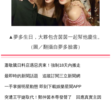
▲夢多生日，大夥包含茵茵一起幫他慶生。
（圖／翻攝自夢多臉書）
蕭敬騰日料店遇惡房東！強制18天內搬走
最即時的新聞話題 追蹤訂閱三立新聞網
一手掌握明星動態 即刻下載娛樂星聞APP
突遭王宇婕取代！鄭仲茵本尊發聲了 回應真實主因