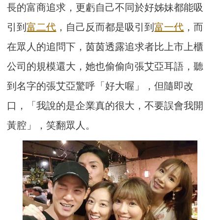
長的富商追求，更虧自己不同於好姊妹都能吸
引到
富二代
，自己反而都是吸引到
富一代
，而
在眾人的追問下，茵茵透露追求者比上市上櫃
公司的規模還大，她也偷偷向張艾亞耳語，聽
到名字的張艾亞驚呼「好大喔」，但隨即改
口，「我說的是企業真的很大，不要誤會我開
黃腔」，笑翻眾人。