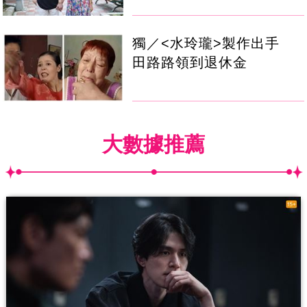
獨／<水玲瓏>製作出手
田路路領到退休金
大數據推薦