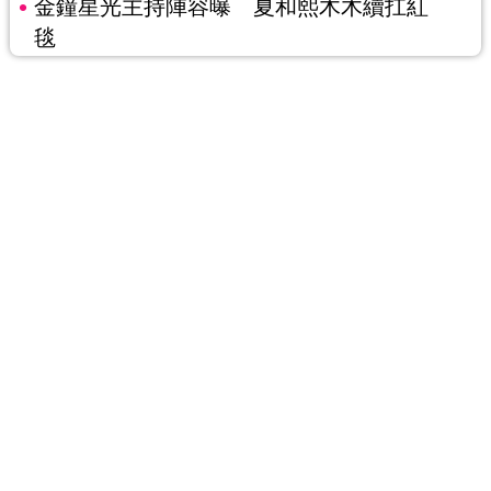
金鐘星光主持陣容曝 夏和熙木木續扛紅
毯