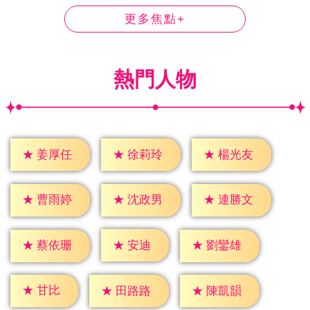
更多焦點+
熱門人物
★
姜厚任
★
徐莉玲
★
楊光友
★
曹雨婷
★
沈政男
★
連勝文
★
安迪
★
蔡依珊
★
劉鑾雄
★
甘比
★
田路路
★
陳凱韻