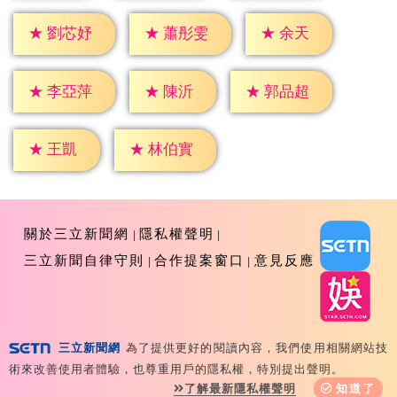
★
余天
★
劉芯妤
★
蕭彤雯
★
陳沂
★
李亞萍
★
郭品超
★
王凱
★
林伯實
關於三立新聞網
隱私權聲明
三立新聞自律守則
合作提案窗口
意見反應
三立新聞網
為了提供更好的閱讀內容，我們使用相關網站技
Copyright ©2026 Sanlih E-Television All Rights
術來改善使用者體驗，也尊重用戶的隱私權，特別提出聲明。
Reserved 版權所有 盜用必究 台北市內湖區舊宗路一段159
了解最新隱私權聲明
知道了