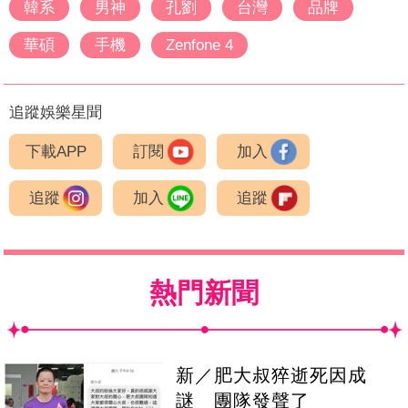
韓系
男神
孔劉
台灣
品牌
華碩
手機
Zenfone 4
追蹤娛樂星聞
下載APP
訂閱
加入
追蹤
加入
追蹤
熱門新聞
新／肥大叔猝逝死因成
謎 團隊發聲了