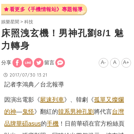
看更多《手機情報站》專題報導
娛樂星聞
科技
床照洩玄機！男神孔劉8/1 魅
力轉身
A-
A
A+
分享
留言
2017/07/30 13:21
記者李鴻典／台北報導
因演出電影《
屍速列車
》、韓劇《
孤單又燦爛
的神
—
鬼怪
》翻紅的
韓系
男神
孔劉
將代言
台灣
品牌
華碩
asus
的
手機
！日前華碩在官方粉絲頁