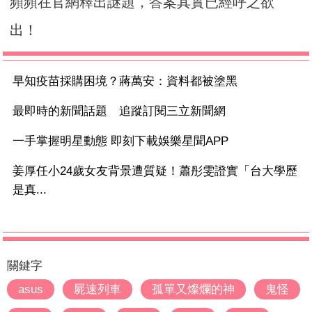
頻頻在官網釋出謎題，答案其實已經呼之欲
出！
早知疫苗採購困境？蔣萬安：資料都被塗黑
最即時的新聞話題 追蹤訂閱三立新聞網
一手掌握明星動態 即刻下載娛樂星聞APP
姜厚任小24歲女友背景遭質疑！蕭彤雯證實「台大學歷
是真...
關鍵字
asus
屍速列車
孤單又燦爛的神
鬼怪