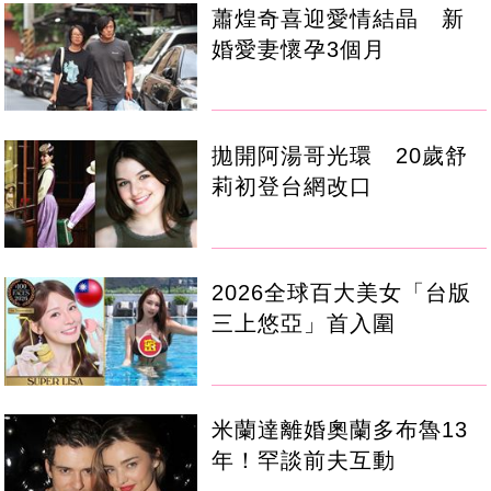
蕭煌奇喜迎愛情結晶 新
婚愛妻懷孕3個月
拋開阿湯哥光環 20歲舒
莉初登台網改口
2026全球百大美女「台版
三上悠亞」首入圍
米蘭達離婚奧蘭多布魯13
年！罕談前夫互動