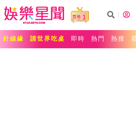
1
針線緣
請世界吃桌
即時
熱門
熱搜