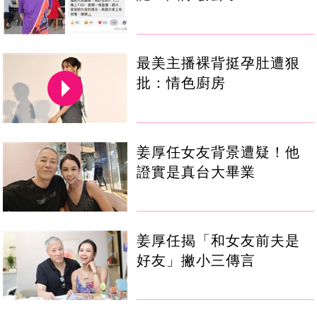
最美主播裸背挺孕肚遭狠
批：情色廚房
姜厚任女友背景遭疑！他
證實是真台大畢業
姜厚任揭「和女友前夫是
好友」撇小三傳言