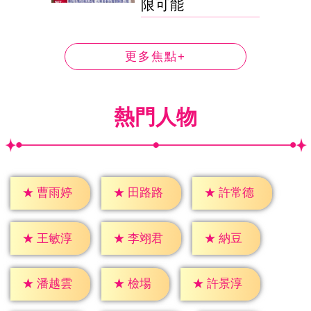
限可能
更多焦點+
熱門人物
★
曹雨婷
★
田路路
★
許常德
★
納豆
★
王敏淳
★
李翊君
★
檢場
★
潘越雲
★
許景淳