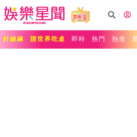
1
針線緣
請世界吃桌
即時
熱門
熱搜