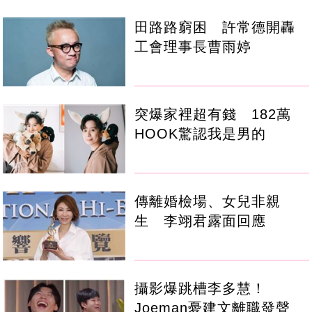
田路路窮困 許常德開轟
工會理事長曹雨婷
突爆家裡超有錢 182萬
HOOK驚認我是男的
傳離婚檢場、女兒非親
生 李翊君露面回應
攝影爆跳槽李多慧！
Joeman憂建文離職發聲