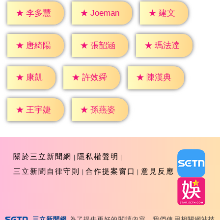
★
建文
★
李多慧
★
Joeman
★
唐綺陽
★
張韶涵
★
瑪法達
★
康凱
★
許效舜
★
陳漢典
★
王宇婕
★
孫燕姿
關於三立新聞網
隱私權聲明
三立新聞自律守則
合作提案窗口
意見反應
三立新聞網
為了提供更好的閱讀內容，我們使用相關網站技