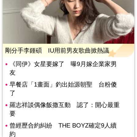
剛分手李鍾碩 IU用前男友歌曲掀熱議
《同伊》女星要嫁了 曝9月嫁企業家男
友
早餐店「1畫面」釣出始源朝聖 台粉傻
了
羅志祥談偶像飯撒互動 認了：開心最重
要
曾經歷合約糾紛 THE BOYZ確定9人續
約