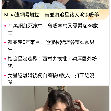
Mina遭網暴離世！曾並肩追星路人淚憶暖舉
71萬網紅死家中 曾吸毒患又憂鬱症36歲
亡
韓團連5年來台 他濃妝變澀谷辣妹系男
生
指追星沒邊界！西村力挨批：獨厚國外粉
絲
女星認離婚後獨自養孩0收入 打工近況
曝