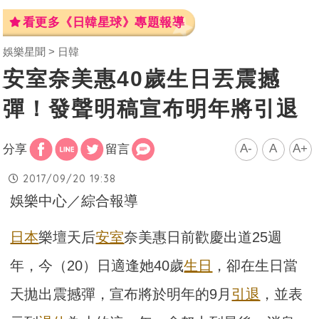
看更多《日韓星球》專題報導
娛樂星聞
日韓
安室奈美惠40歲生日丟震撼
彈！發聲明稿宣布明年將引退
A-
A
A+
分享
留言
2017/09/20 19:38
娛樂中心／綜合報導
日本
樂壇天后
安室
奈美惠日前歡慶出道25週
年，今（20）日適逢她40歲
生日
，卻在生日當
天拋出震撼彈，宣布將於明年的9月
引退
，並表