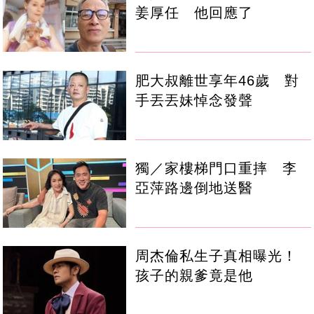
姜厚任 他回應了
肥大叔離世享年46歲 對
手丟丟妹悼念發聲
獨／家樓梯門口重摔 李
亞萍路邊倒地送醫
周杰倫私生子真相曝光！
孩子的親爹竟是他