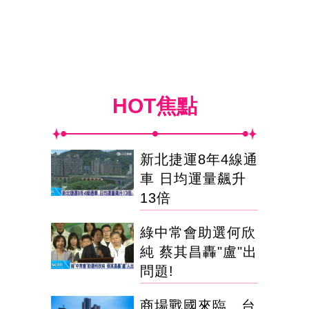
HOT焦點
新北捷運8年4線通
車 日均運量飆升
13倍
綠中常會助選何欣
純 蔡其昌轟"盧"出
問題!
商場戰國來臨 台