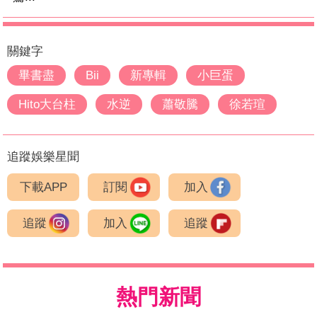
關鍵字
畢書盡
Bii
新專輯
小巨蛋
Hito大台柱
水逆
蕭敬騰
徐若瑄
追蹤娛樂星聞
下載APP
訂閱
加入
追蹤
加入
追蹤
熱門新聞