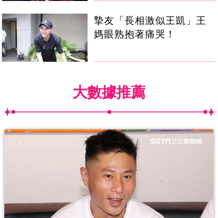
摯友「長相激似王凱」王
媽眼熟抱著痛哭！
大數據推薦