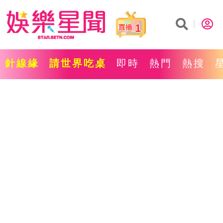
1
針線緣
請世界吃桌
即時
熱門
熱搜