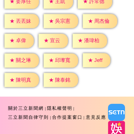
★
王凱
★
姜厚任
★
許常德
★
丟丟妹
★
吳宗憲
★
周杰倫
★
卓偉
★
宣云
★
潘瑋柏
★
Jeff
★
關之琳
★
邱瓈寬
★
陳明真
★
陳泰銘
關於三立新聞網
隱私權聲明
三立新聞自律守則
合作提案窗口
意見反應