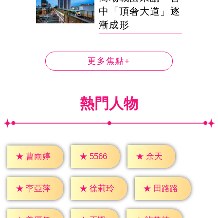
中「頂奢大道」逐
漸成形
更多焦點+
熱門人物
★
余天
★
5566
★
曹雨婷
★
李亞萍
★
徐莉玲
★
田路路