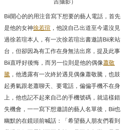
吉攝影）
Bii開心的的用注音寫下想要的藝人電話，首先
是他的女神
徐若瑄
，他說自己出道至今還沒見
過徐若瑄本人，有一次徐若瑄出書邀請Bii來站
台，但卻因為有工作在身無法出席，提及此事
Bii直呼好後悔，而另一位則是他的偶像
蕭敬
騰
，他透露有一次終於遇見偶像蕭敬騰，也鼓
起勇氣跟老蕭聊天、要電話，偏偏手機不在身
上，他也記不起來自己的手機號碼，就這樣錯
失機會，一一寫下想邀請的藝人名單後，Bii也
幽默的在鏡頭前喊話：「希望藝人朋友們看到