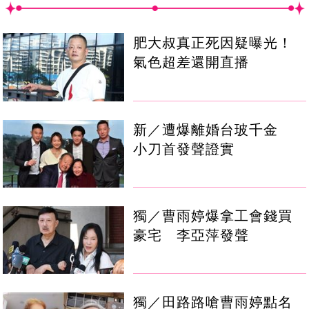
肥大叔真正死因疑曝光！
氣色超差還開直播
新／遭爆離婚台玻千金
小刀首發聲證實
獨／曹雨婷爆拿工會錢買
豪宅 李亞萍發聲
獨／田路路嗆曹雨婷點名