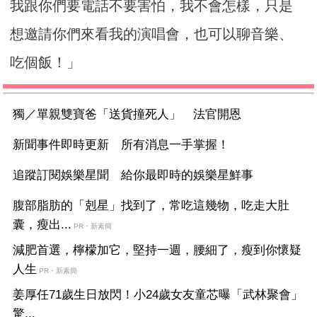
我跟你們要電話不要害怕，我不會怎樣，只是
想邀請你們來看我的演唱會，也可以聊音樂、
吃個飯！」
獨／單親雙寶爸「送貨撞死人」 法官開恩
新聞事件即時更新 所有消息一手掌握！
追蹤訂閱娛樂星聞 給你最即時的娛樂星鮮事
腹部脂肪的「剋星」找到了，常吃這幾物，吃走大肚
囊，瘦出...
PR・新素簡
減肥首選，檸檬加它，堅持一週，腰細了，瘦到你懷疑
人生
PR・新素簡
姜厚任71歲生日放閃！小24歲女友童芯曝「武林聚會」
驚...