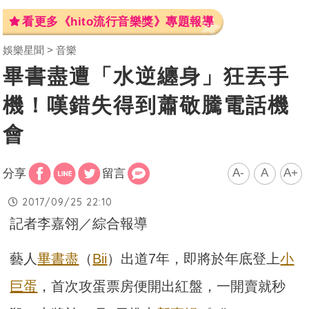
看更多《hito流行音樂獎》專題報導
娛樂星聞
音樂
畢書盡遭「水逆纏身」狂丟手
機！嘆錯失得到蕭敬騰電話機
會
A-
A
A+
分享
留言
2017/09/25 22:10
記者李嘉翎／綜合報導
藝人
畢書盡
（
Bii
）出道7年，即將於年底登上
小
巨蛋
，首次攻蛋票房便開出紅盤，一開賣就秒