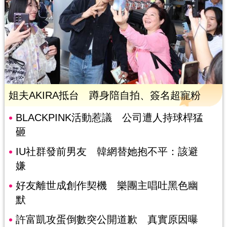
姐夫AKIRA抵台 蹲身陪自拍、簽名超寵粉
BLACKPINK活動惹議 公司遭人持球桿猛
砸
IU社群發前男友 韓網替她抱不平：該避
嫌
好友離世成創作契機 樂團主唱吐黑色幽
默
許富凱攻蛋倒數突公開道歉 真實原因曝