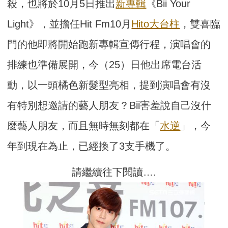
殺，也將於10月5日推出
新專輯
《Bii Your
Light》，並擔任Hit Fm10月
Hito大台柱
，雙喜臨
門的他即將開始跑新專輯宣傳行程，演唱會的
排練也準備展開，今（25）日他出席電台活
動，以一頭橘色新髮型亮相，提到演唱會有沒
有特別想邀請的藝人朋友？Bii害羞說自己沒什
麼藝人朋友，而且無時無刻都在「
水逆
」，今
年到現在為止，已經換了3支手機了。
請繼續往下閱讀….