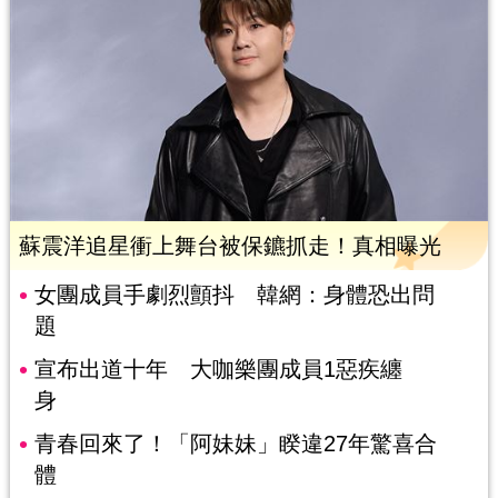
蘇震洋追星衝上舞台被保鑣抓走！真相曝光
女團成員手劇烈顫抖 韓網：身體恐出問
題
宣布出道十年 大咖樂團成員1惡疾纏
身
青春回來了！「阿妹妹」睽違27年驚喜合
體