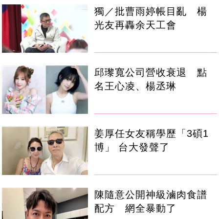
獨／批曹雨婷帳目亂 楊
光友再轟余天工會
邱瓈寬公司營收衰退 點
名王心凌、楊丞琳
姜厚任女友稱學歷「3碩1
博」 台大發聲了
陳隨意公開神級滷肉食譜
配方 網全暴動了