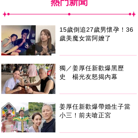
熱門新聞
15歲倒追27歲男懷孕！36
歲美魔女當阿嬤了
獨／姜厚任新歡爆黑歷
史 楊光友怒揭內幕
姜厚任新歡爆帶婚生子當
小三！前夫嗆正宮