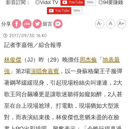
影音訂閱：
◎
Vidol TV
◎
94要賺錢
A-
A
A+
分享
留言
2017/09/30 16:40
記者李嘉翎／綜合報導
林俊傑
（JJ）昨（29）晚擔任
周杰倫
「
地表最
強
」第2場
演唱會
嘉賓
，以一身蘇格蘭王子服彈
著鋼琴緩緩現身，引起現場粉絲尖叫連連，2大
歌王同台飆嗓更是讓歌迷聽得如癡如醉，2人甚
至在台上現場尬球、打電動，現場猶如大型派
對，而表演結束後，林俊傑也意猶未盡的在臉
書上PO出彩排照，興奮表示：「今晚玩得真過