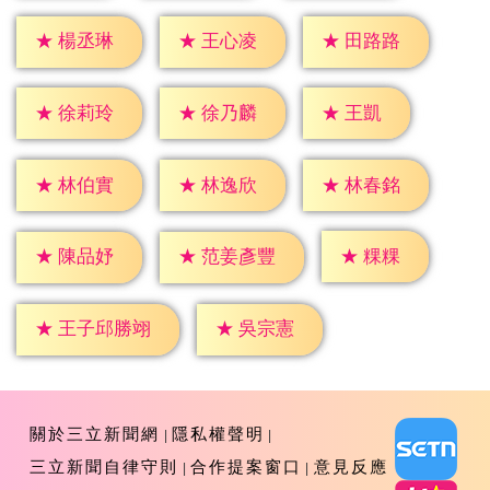
★
楊丞琳
★
王心凌
★
田路路
★
王凱
★
徐莉玲
★
徐乃麟
★
林伯實
★
林逸欣
★
林春銘
★
粿粿
★
陳品妤
★
范姜彥豐
★
吳宗憲
★
王子邱勝翊
關於三立新聞網
隱私權聲明
三立新聞自律守則
合作提案窗口
意見反應