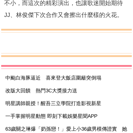
不小，而這次的精彩演出，也讓歌迷開始期待
JJ、林俊傑下次合作又會擦出什麼樣的火花。
中颱白海豚逼近 喜來登大飯店圍籬突倒塌
改版大回饋 熱門3C大獎接力送
明星講師親授！醒吾三立學院打造影視新星
一手掌握明星動態 即刻下載娛樂星聞APP
63歲關之琳爆「奶孫戀！」愛上小36歲男模傳證實 她