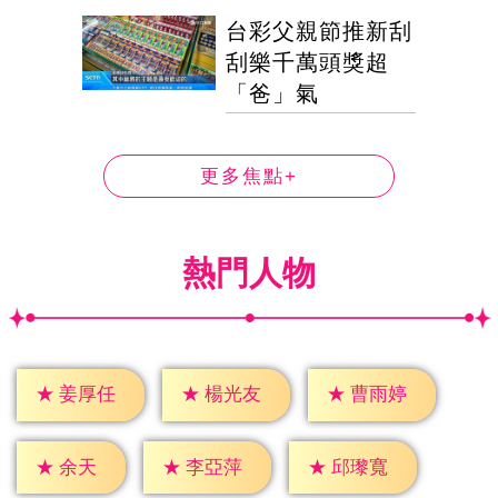
台彩父親節推新刮
刮樂千萬頭獎超
「爸」氣
更多焦點+
熱門人物
★
姜厚任
★
楊光友
★
曹雨婷
★
余天
★
李亞萍
★
邱瓈寬