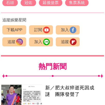
石頭
冠佑
延後搶票
售票系統
追蹤娛樂星聞
下載APP
訂閱
加入
追蹤
加入
追蹤
熱門新聞
新／肥大叔猝逝死因成
謎 團隊發聲了