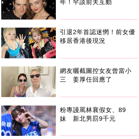
年！罕談前夫互動
引退2年首認迷惘！前女優
移居香港後現況
網友曬截圖控女友曾當小
三 姜厚任回應了
粉專謾罵林襄假女、89
妹 新北男罰9千元