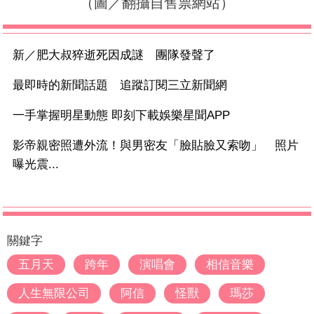
（圖／翻攝自售票網站）
新／肥大叔猝逝死因成謎 團隊發聲了
最即時的新聞話題 追蹤訂閱三立新聞網
一手掌握明星動態 即刻下載娛樂星聞APP
影帝親密照遭外流！與男密友「臉貼臉又索吻」 照片
曝光震...
關鍵字
五月天
跨年
演唱會
相信音樂
人生無限公司
阿信
怪獸
瑪莎