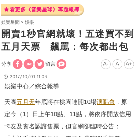
看更多《音樂星球》專題報導
娛樂星聞
娛樂
開賣1秒官網就壞！五迷買不到
五月天票 飆罵：每次都出包
A-
A
A+
分享
留言
2017/10/01 11:03
娛樂中心／綜合報導
天團
五月天
年底將在桃園連開10場
演唱會
，原
定今（1）日上午10點、11點，將依序開放信用
卡友及實名認證售票，但官網卻臨時公告：