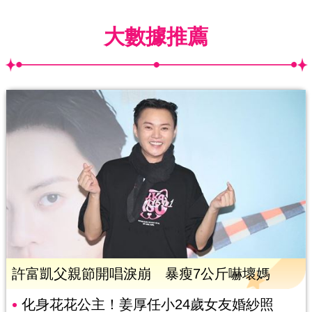
大數據推薦
許富凱父親節開唱淚崩 暴瘦7公斤嚇壞媽
化身花花公主！姜厚任小24歲女友婚紗照