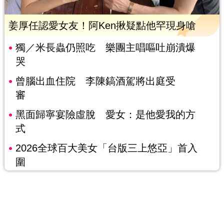
姜厚任認愛女友！阿Ken揪疑點他罕現身嗆
獨／米長蟲仍照吃 樂團主唱嘔吐崩潰爆
哭
曾腦出血住院 李陳鎬酒駕將出庭受
審
黑面歸寧宴險虛脫 愛女：是他愛我的方
式
2026全球百大美女「台版三上悠亞」首入
圍