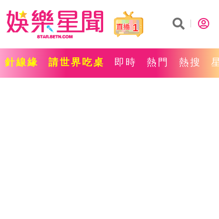
1
針線緣
請世界吃桌
即時
熱門
熱搜