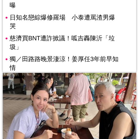
曝
日知名戀綜爆修羅場 小泰遭罵渣男爆
哭
慈濟買BNT遭詐掀議！呱吉轟陳沂「垃
圾」
獨／田路路晚景淒涼！姜厚任3年前早知
情