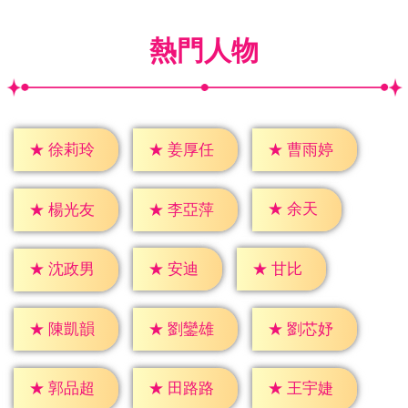
熱門人物
★
徐莉玲
★
姜厚任
★
曹雨婷
★
余天
★
楊光友
★
李亞萍
★
安迪
★
甘比
★
沈政男
★
陳凱韻
★
劉鑾雄
★
劉芯妤
★
郭品超
★
田路路
★
王宇婕