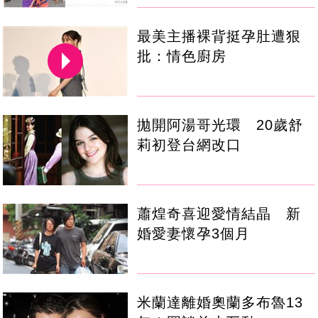
最美主播裸背挺孕肚遭狠
批：情色廚房
拋開阿湯哥光環 20歲舒
莉初登台網改口
蕭煌奇喜迎愛情結晶 新
婚愛妻懷孕3個月
米蘭達離婚奧蘭多布魯13