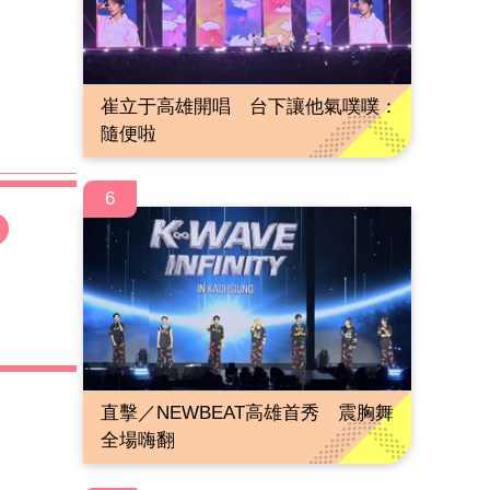
崔立于高雄開唱 台下讓他氣噗噗：
隨便啦
6
直擊／NEWBEAT高雄首秀 震胸舞
全場嗨翻