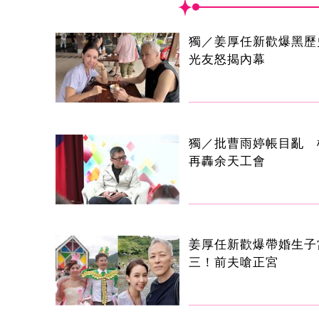
獨／姜厚任新歡爆黑歷
光友怒揭內幕
獨／批曹雨婷帳目亂 
再轟余天工會
姜厚任新歡爆帶婚生子
三！前夫嗆正宮