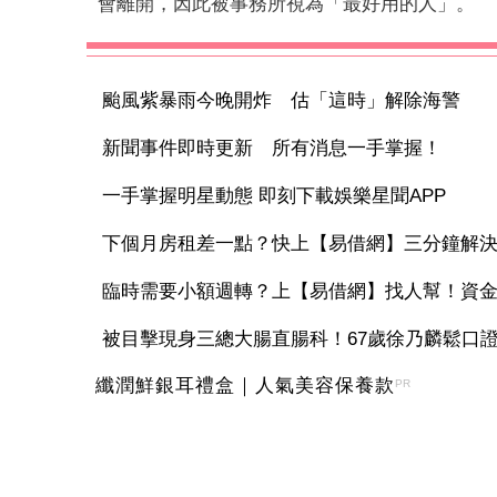
會離開，因此被事務所視為「最好用的人」。
颱風紫暴雨今晚開炸 估「這時」解除海警
新聞事件即時更新 所有消息一手掌握！
一手掌握明星動態 即刻下載娛樂星聞APP
下個月房租差一點？快上【易借網】三分鐘解
臨時需要小額週轉？上【易借網】找人幫！資
被目擊現身三總大腸直腸科！67歲徐乃麟鬆口證實
纖潤鮮銀耳禮盒｜人氣美容保養款
PR