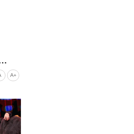
…
A
A+