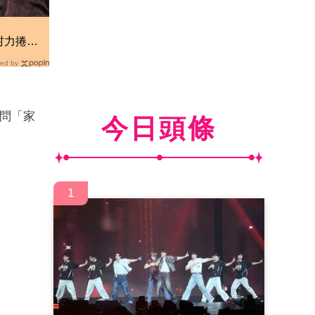
！
村力捲輕
厚國外粉
ed by
問「家
今日頭條
1