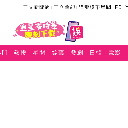
三立新聞網
三立藝能
追蹤娛樂星聞
FB
熱門
熱搜
星聞
綜藝
戲劇
日韓
電影