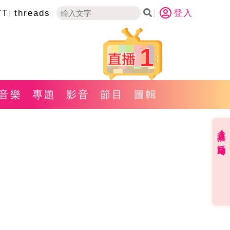
YT
threads
登入
1
音樂
專題
影音
節目
圖輯
直播✦活動