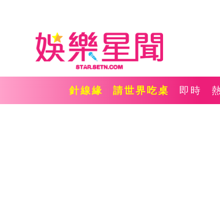
針線緣
請世界吃桌
即時