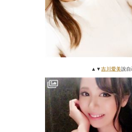
▲▼
吉川愛美
說自