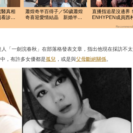
就醫真相
蕭煌奇半百得子／50歲蕭煌
直播指追星沒邊界
揭看診醫
奇喜迎愛情結晶 新婚半年
ENHYPEN成員西
「愛妻懷孕3個月」
生爭議 挨批：獨
Recommend
絲
達人「一劍浣春秋」在部落格發表文章，指出他現在採訪不太
界中，有許多女優都是
孤兒
，或是與
父母
斷絕關係
。