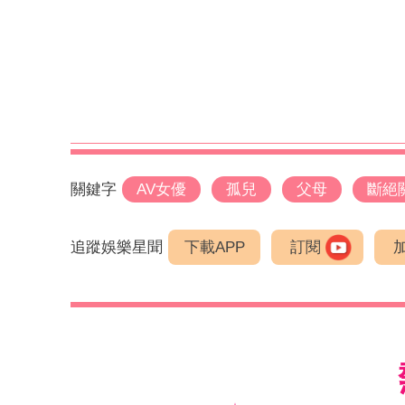
關鍵字
AV女優
孤兒
父母
斷絕
追蹤娛樂星聞
下載APP
訂閱