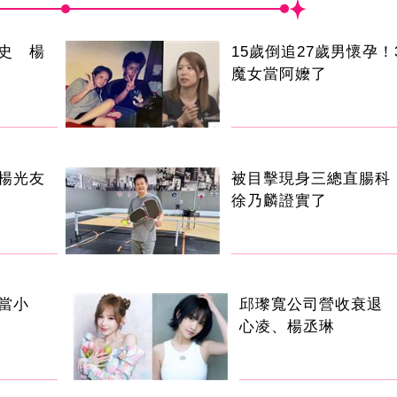
史 楊
15歲倒追27歲男懷孕！
魔女當阿嬤了
楊光友
被目擊現身三總直腸科 
徐乃麟證實了
當小
邱瓈寬公司營收衰退
心凌、楊丞琳