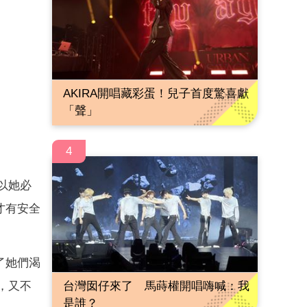
AKIRA開唱藏彩蛋！兒子首度驚喜獻
「聲」
4
以她必
才有安全
了她們渴
，又不
台灣囡仔來了 馬蒔權開唱嗨喊：我
是誰？