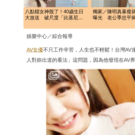
八點檔女神脫了！40歲生日
獨家／陳明真暴瘦
大放送 破尺度「比基尼辣
曝光 老公季忠平
照」萬網朝聖
院及病因
娛樂中心／綜合報導
AV女優
不只工作辛苦，人生也不輕鬆！台灣AV
人對妳出道的看法」這問題，因為他發現在AV