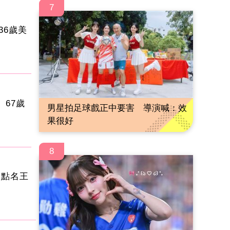
7
36歲美
67歲
男星拍足球戲正中要害 導演喊：效
果很好
8
 點名王