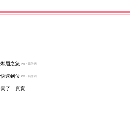
決燃眉之急
PR・易借網
金快速到位
PR・易借網
了 真實...