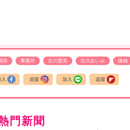
關係
事務所
吉川愛美
吉川あいみ
賺錢
加入
追蹤
加入
追蹤
熱門新聞