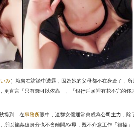
あいみ
）就曾在訪談中透露，因為她的父母都不在身邊了，所
，更直言「只有錢可以依靠」、「銀行戶頭裡有花不完的錢
秋提到，在
事務所
眼中，這群女優通常會成為公司主力，除
，所以被識破身分也不會離開AV界，既不介意工作「很操」