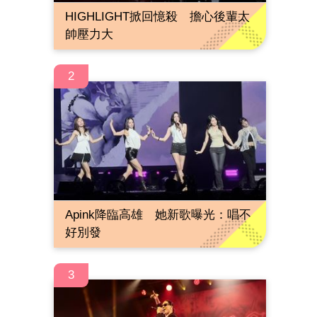
HIGHLIGHT掀回憶殺 擔心後輩太
帥壓力大
2
Apink降臨高雄 她新歌曝光：唱不
好別發
3