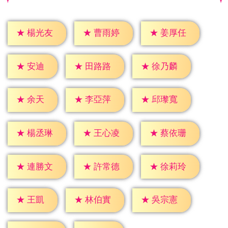
★
楊光友
★
曹雨婷
★
姜厚任
★
安迪
★
田路路
★
徐乃麟
★
余天
★
李亞萍
★
邱瓈寬
★
楊丞琳
★
王心凌
★
蔡依珊
★
連勝文
★
許常德
★
徐莉玲
★
王凱
★
林伯實
★
吳宗憲