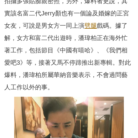
拍攝多張貼臉親密照，另外，爆料者更說，其
實該名富二代Jerry顏也有一個論及婚嫁的正宮
女友，可說是男女方一同上演
劈腿
戲碼。據了
解，女方和富二代出遊時，潘瑋柏正在海外忙
著工作，包括節目《中國有嘻哈》、《我們相
愛吧3》等，接著又馬不停蹄推出新專輯。對此
爆料，潘瑋柏所屬華納音樂表示，不會過問藝
人工作以外的事。