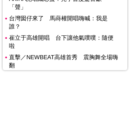
「聲」
台灣囡仔來了 馬蒔權開唱嗨喊：我是
誰？
崔立于高雄開唱 台下讓他氣噗噗：隨便
啦
直擊／NEWBEAT高雄首秀 震胸舞全場嗨
翻