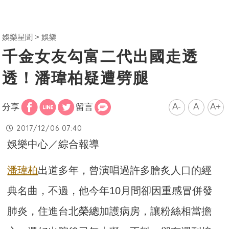
娛樂星聞
娛樂
千金女友勾富二代出國走透
透！潘瑋柏疑遭劈腿
A-
A
A+
分享
留言
2017/12/06 07:40
娛樂中心／綜合報導
潘瑋柏
出道多年，曾演唱過許多膾炙人口的經
典名曲，不過，他今年10月間卻因重感冒併發
肺炎，住進台北榮總加護病房，讓粉絲相當擔