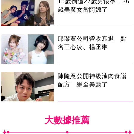
15歲倒追27歲男懷孕！36
歲美魔女當阿嬤了
邱瓈寬公司營收衰退 點
名王心凌、楊丞琳
陳隨意公開神級滷肉食譜
配方 網全暴動了
大數據推薦