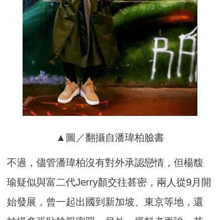
▲圖／翻攝自潘瑋柏臉書
不過，儘管潘瑋柏沒有對外承認戀情，但楊馥
瑜疑似與富二代Jerry顏交往甚密，兩人從9月開
始發展，曾一起出國到新加坡、東京等地，還