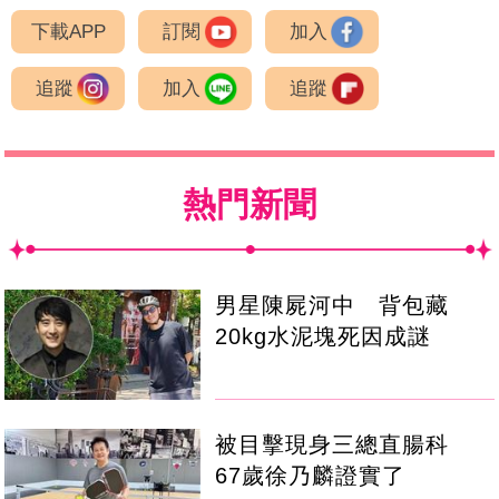
下載APP
訂閱
加入
追蹤
加入
追蹤
熱門新聞
男星陳屍河中 背包藏
20kg水泥塊死因成謎
被目擊現身三總直腸科
67歲徐乃麟證實了