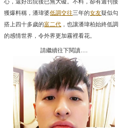
心，還好出院後已無大礙。不料，卻有週刊接
獲爆料稱，潘瑋婆
低調
交往
三年的
女友
疑似勾
搭上四十多歲的
富二代
，也讓潘瑋柏始終低調
的感情世界，令外界更加霧裡看花。
請繼續往下閱讀….