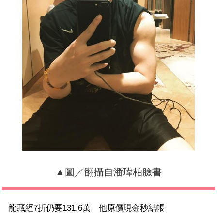
▲圖／翻攝自潘瑋柏臉書
龍藏經7折仍要131.6萬 他原價現金秒結帳