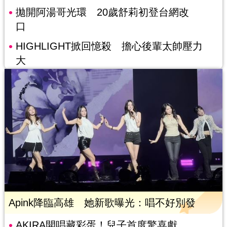
拋開阿湯哥光環 20歲舒莉初登台網改
口
HIGHLIGHT掀回憶殺 擔心後輩太帥壓力
大
Apink降臨高雄 她新歌曝光：唱不好別發
AKIRA開唱藏彩蛋！兒子首度驚喜獻