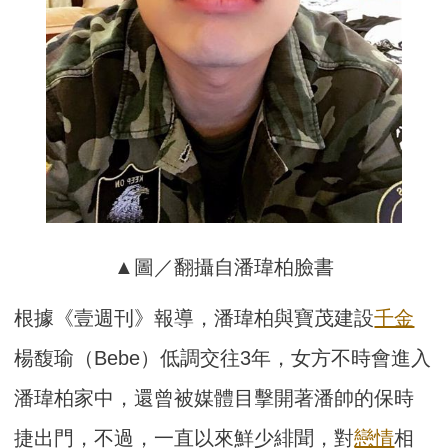
▲圖／翻攝自潘瑋柏臉書
根據《壹週刊》報導，潘瑋柏與寶茂建設
千金
楊馥瑜（Bebe）低調交往3年，女方不時會進入
潘瑋柏家中，還曾被媒體目擊開著潘帥的保時
捷出門，不過，一直以來鮮少緋聞，對
戀情
相