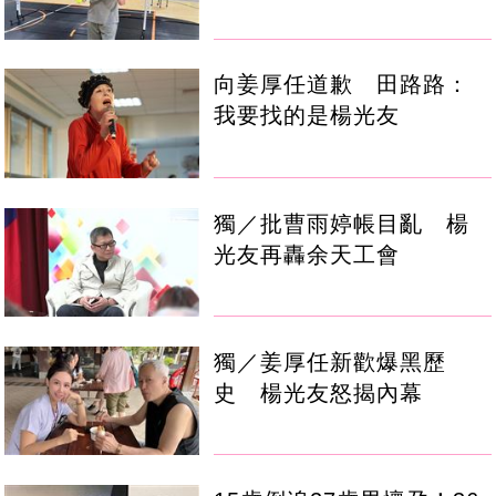
向姜厚任道歉 田路路：
我要找的是楊光友
獨／批曹雨婷帳目亂 楊
光友再轟余天工會
獨／姜厚任新歡爆黑歷
史 楊光友怒揭內幕