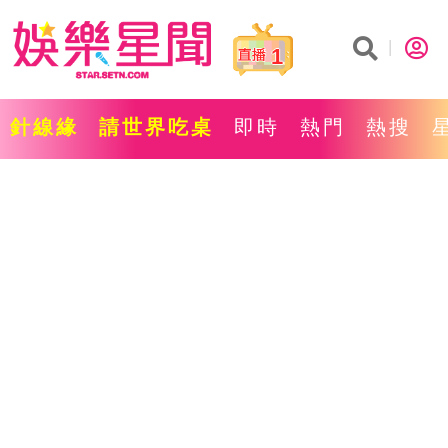
1
針線緣
請世界吃桌
即時
熱門
熱搜