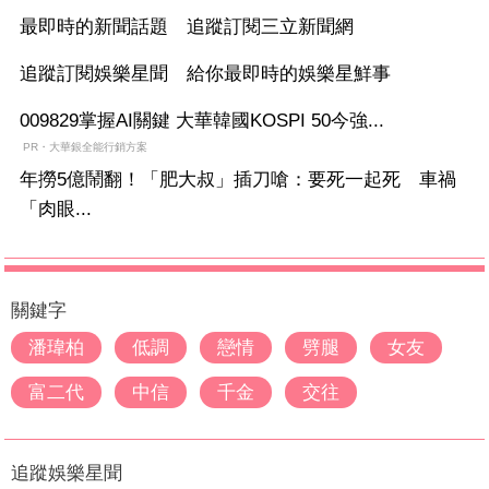
最即時的新聞話題 追蹤訂閱三立新聞網
追蹤訂閱娛樂星聞 給你最即時的娛樂星鮮事
009829掌握AI關鍵 大華韓國KOSPI 50今強...
PR・大華銀全能行銷方案
年撈5億鬧翻！「肥大叔」插刀嗆：要死一起死 車禍
「肉眼...
關鍵字
潘瑋柏
低調
戀情
劈腿
女友
富二代
中信
千金
交往
追蹤娛樂星聞