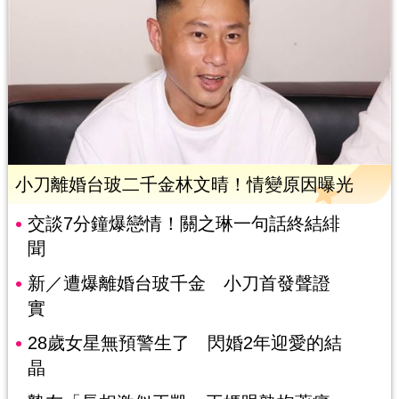
小刀離婚台玻二千金林文晴！情變原因曝光
交談7分鐘爆戀情！關之琳一句話終結緋
聞
新／遭爆離婚台玻千金 小刀首發聲證
實
28歲女星無預警生了 閃婚2年迎愛的結
晶