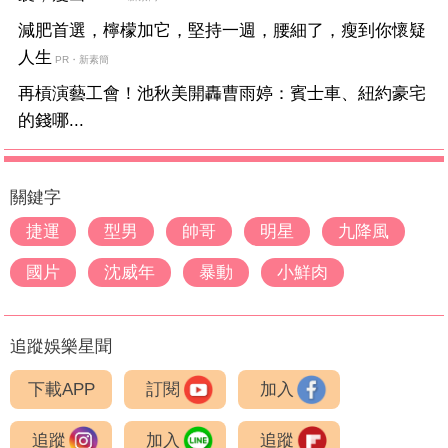
減肥首選，檸檬加它，堅持一週，腰細了，瘦到你懷疑
人生
PR・新素簡
再槓演藝工會！池秋美開轟曹雨婷：賓士車、紐約豪宅
的錢哪...
關鍵字
捷運
型男
帥哥
明星
九降風
國片
沈威年
暴動
小鮮肉
追蹤娛樂星聞
下載APP
訂閱
加入
追蹤
加入
追蹤