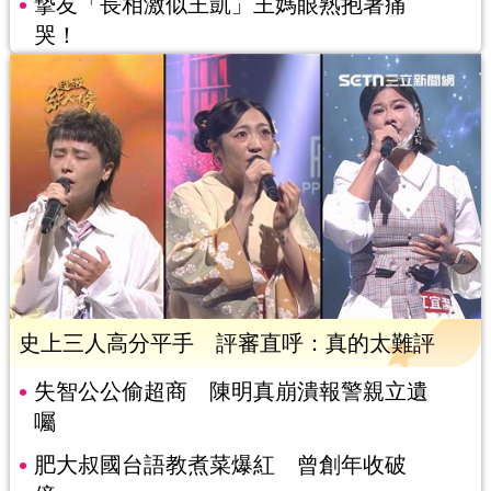
摯友「長相激似王凱」王媽眼熟抱著痛
哭！
史上三人高分平手 評審直呼：真的太難評
失智公公偷超商 陳明真崩潰報警親立遺
囑
肥大叔國台語教煮菜爆紅 曾創年收破