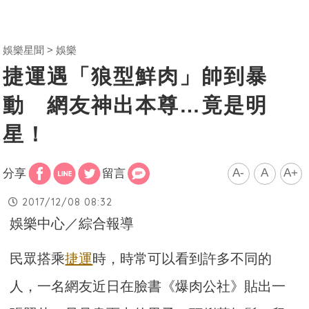
娛樂星聞
娛樂
捷運遇「狼型鮮肉」帥到暴
動 網友神出本尊…竟是明
星！
A-
A
A+
分享
留言
2017/12/08 08:32
娛樂中心／綜合報導
民眾搭乘
捷運
時，時常可以看到許多不同的
人，一名網友近日在臉書《爆肉公社》貼出一