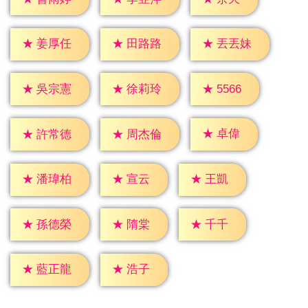
★
姜厚任
★
田路路
★
丟丟妹
★
5566
★
吳宗憲
★
徐莉玲
★
卓偉
★
許常德
★
周杰倫
★
宣云
★
王凱
★
潘瑋柏
★
隋棠
★
千千
★
孫德榮
★
浩子
★
藍正龍