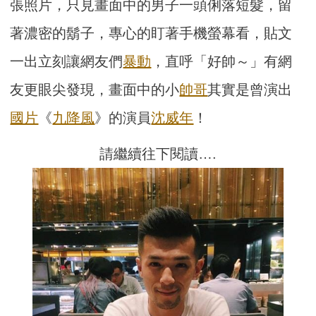
張照片，只見畫面中的男子一頭俐落短髮，留
著濃密的鬍子，專心的盯著手機螢幕看，貼文
一出立刻讓網友們
暴動
，直呼「好帥～」有網
友更眼尖發現，畫面中的小
帥哥
其實是曾演出
國片
《
九降風
》的演員
沈威年
！
請繼續往下閱讀….