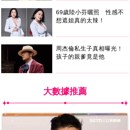
69歲陸小芬曬照 性感不
想遮姐真的太辣！
周杰倫私生子真相曝光！
孩子的親爹竟是他
大數據推薦