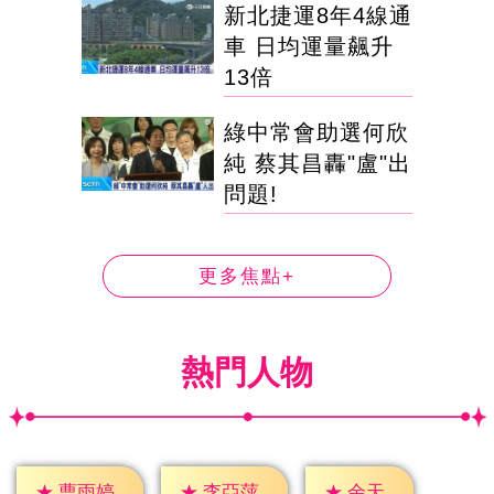
新北捷運8年4線通
車 日均運量飆升
13倍
綠中常會助選何欣
純 蔡其昌轟"盧"出
問題!
更多焦點+
熱門人物
★
余天
★
曹雨婷
★
李亞萍