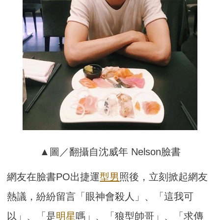
▲圖／翻攝自沈威年 Nelson臉書
網友在臉書PO出捷運
型男
照後，立刻掀起網友
熱議，紛紛留言「眼神會殺人」、「這我可
以」、「是
明星
嗎」、「狼型帥哥」、「求傳