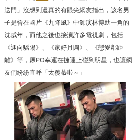
送門」沒想到還真的有眼尖網友指出，該名男
子是曾在國片《九降風》中飾演林博助一角的
沈威年，而他之後也接演許多電視劇，包括
《迎向驕陽》、《家好月圓》、《戀愛鄰距
離》等，原PO幸運在捷運上碰到明星，也讓網
友們紛紛直呼「太羨慕啦～」