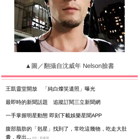
▲圖／翻攝自沈威年 Nelson臉書
王凱靈堂開放 「純白燦笑遺照」曝光
最即時的新聞話題 追蹤訂閱三立新聞網
一手掌握明星動態 即刻下載娛樂星聞APP
腹部脂肪的「剋星」找到了，常吃這幾物，吃走大肚
囊，瘦出...
PR・新素簡