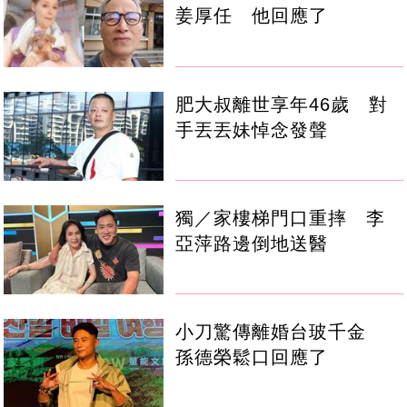
姜厚任 他回應了
肥大叔離世享年46歲 對
手丟丟妹悼念發聲
獨／家樓梯門口重摔 李
亞萍路邊倒地送醫
小刀驚傳離婚台玻千金
孫德榮鬆口回應了