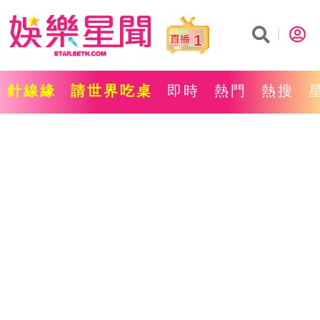
1
針線緣
請世界吃桌
即時
熱門
熱搜