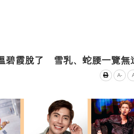
歲溫碧霞脫了 雪乳、蛇腰一覽無
A-