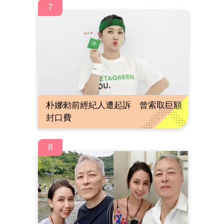
7
朴娜勑前經紀人遭起訴 曾索取巨額
封口費
8