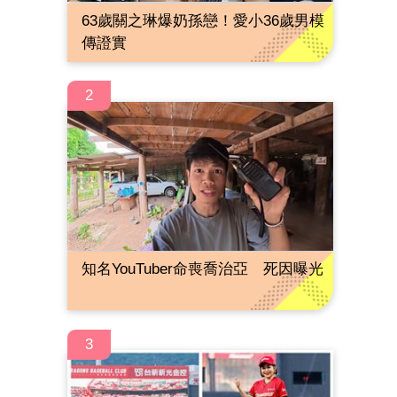
63歲關之琳爆奶孫戀！愛小36歲男模
傳證實
2
知名YouTuber命喪喬治亞 死因曝光
3