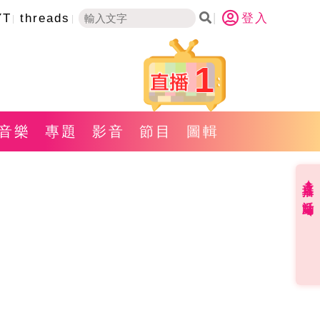
YT
threads
登入
1
音樂
專題
影音
節目
圖輯
直播✦活動