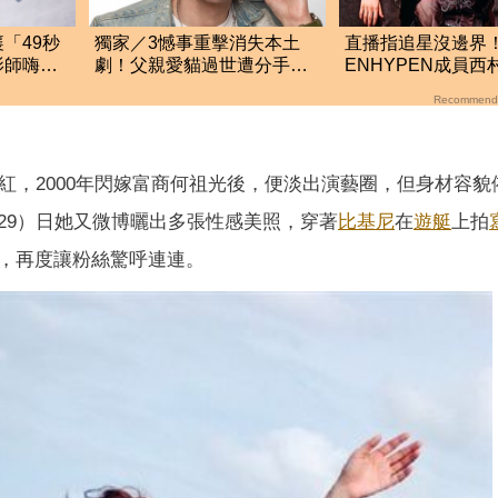
「49秒
獨家／3憾事重擊消失本土
直播指追星沒邊界
影師嗨到
劇！父親愛貓過世遭分手
ENHYPEN成員西
王凱憂鬱就醫一年半
生爭議 挨批：獨
Recommend
絲
紅，2000年閃嫁富商何祖光後，便淡出演藝圈，但身材容貌
29）日她又微博曬出多張性感美照，穿著
比基尼
在
遊艇
上拍
，再度讓粉絲驚呼連連。