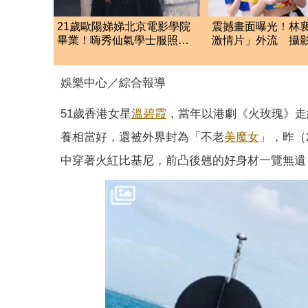
21歲歐陽娣娣北京電影學院
震撼畫面曝光！林襄
畢業！嗨秀仙氣學士服照
激情片」外流 攝
成劉亦菲、楊冪學妹
手抖
娛樂中心／綜合報導
51歲香港女星
溫碧霞
，當年以港劇《火玫瑰》走
養相當好，還被外界封為「不老
美魔女
」，昨（
中穿著火紅比基尼，前凸後翹的好身材一覽無遺