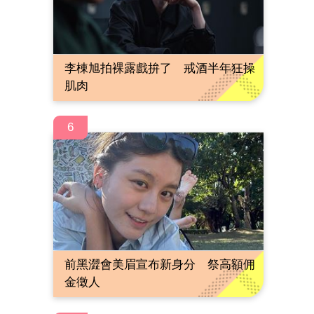
李棟旭拍裸露戲拚了 戒酒半年狂操
肌肉
6
前黑澀會美眉宣布新身分 祭高額佣
金徵人