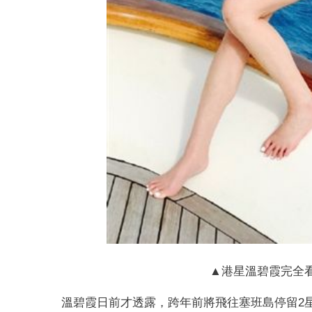
▲港星溫碧霞完全
溫碧霞日前才透露，跨年前將飛往塞班島停留2