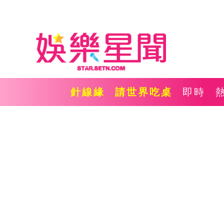
針線緣
請世界吃桌
即時