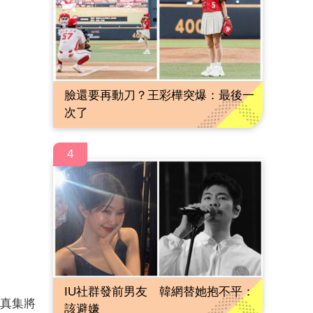
臉還要再動刀？王彩樺突爆：最後一
次了
4
IU社群發前男友 韓網替她抱不平：
寫真集將
該避嫌