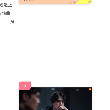
遊艇上
火辣曲
」、「身
5