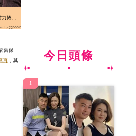
！
村力捲輕
厚國外粉
ed by
依舊保
今日頭條
寫真
，其
1