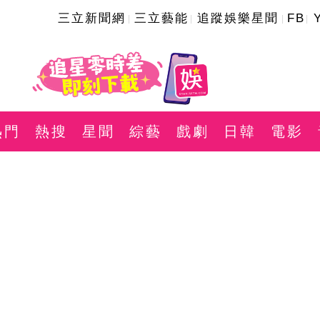
三立新聞網
三立藝能
追蹤娛樂星聞
FB
熱門
熱搜
星聞
綜藝
戲劇
日韓
電影