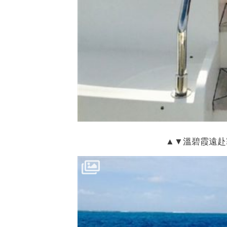
▲▼溫碧霞遠赴