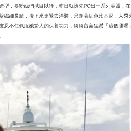
造型，要粉絲們拭目以待，昨日就搶先PO出一系列美照，在
雙纖細長腿，接下來更褪去洋裝，只穿著紅色比基尼，大秀
友忍不住佩服她驚人的保養功力，紛紛留言猛讚「這個腿喔
。