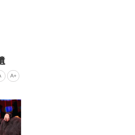
遺
A
A+