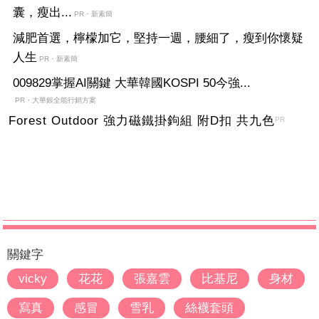
囊，瘦出...
PR・新素簡
減肥首選，檸檬加它，堅持一週，腰細了，瘦到你懷疑
人生
PR・新素簡
009829掌握AI關鍵 大華韓國KOSPI 50今強...
PR・大華銀全能行銷方案
Forest Outdoor 強力磁鐵掛鉤組 附D扣 共九色
PR
關鍵字
vicky
花花
張嘉雲
比基尼
身材
寫真
感冒
雪乳
絲襪套頭