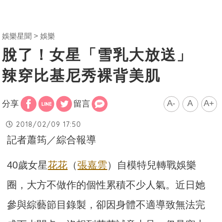
娛樂星聞
娛樂
脫了！女星「雪乳大放送」
辣穿比基尼秀裸背美肌
A-
A
A+
分享
留言
2018/02/09 17:50
記者蕭筠／綜合報導
40歲女星
花花
（
張嘉雲
）自模特兒轉戰娛樂
圈，大方不做作的個性累積不少人氣。近日她
參與綜藝節目錄製，卻因身體不適導致無法完