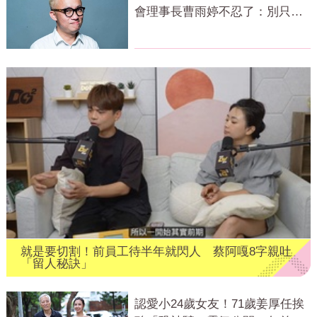
會理事長曹雨婷不忍了：別只包
紅包慰問
就是要切割！前員工待半年就閃人 蔡阿嘎8字親吐
「留人秘訣」
認愛小24歲女友！71歲姜厚任挨