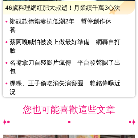
46歲料理網紅肥大叔逝！月業績千萬3心法
鄭靚歆德籍妻抗低潮2年 暫停創作休
養
蔡阿嘎喊怕被炎上做最好準備 網轟自打
臉
名嘴拿刀自殘影片瘋傳 平台發聲認了出
包
粿粿、王子偷吃消失演藝圈 賴銘偉曝近
況
您也可能喜歡這些文章