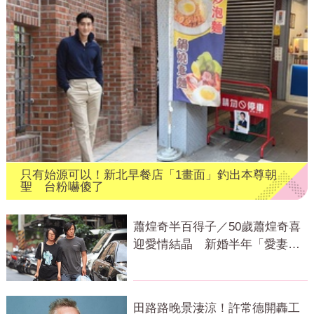
只有始源可以！新北早餐店「1畫面」釣出本尊朝
聖 台粉嚇傻了
蕭煌奇半百得子／50歲蕭煌奇喜
迎愛情結晶 新婚半年「愛妻懷
孕3個月」
田路路晚景淒涼！許常德開轟工