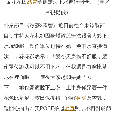
▲花花因
感冒
關係無法下水進行關卡。（圖／
台視提供）
外景節目《綜藝3國智》近日前往台東錄製節
目，主持人花花卻因身體微恙無法跟著大夥下
水玩遊戲，製作單位也特准她「免下水直接淘
汰」，花花卻表示：「我今天身體不舒服，製
作單位說我可以不用下水，但我還是有穿比基
尼在裡面啦！」隨後大家起鬨要她「秀一
下」，她也豪爽脫下上衣，上半身僅穿著一件
花色比基尼，露出保養得宜的好
身材
及雪乳，
還開心擺出唯美POSE拍起
寫真
照，不料對於節