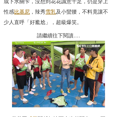
成下水關卡，沒想到花花誠意十足，仍是穿上
性感
比基尼
，辣秀
雪乳
及小蠻腰，不料竟讓不
少人直呼「好尷尬」，超級爆笑。
請繼續往下閱讀….