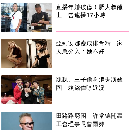
直播年賺破億！肥大叔離
世 曾連播17小時
亞莉安娜瘦成排骨精 家
人急介入：她不好
粿粿、王子偷吃消失演藝
圈 賴銘偉曝近況
田路路窮困 許常德開轟
工會理事長曹雨婷