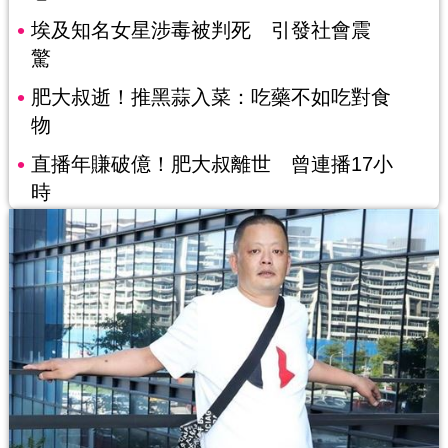
埃及知名女星涉毒被判死 引發社會震
驚
肥大叔逝！推黑蒜入菜：吃藥不如吃對食
物
直播年賺破億！肥大叔離世 曾連播17小
時