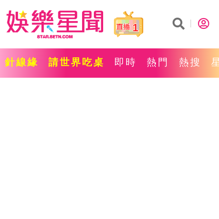
1
針線緣
請世界吃桌
即時
熱門
熱搜