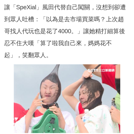
讓「SpeXial」風田代替自己闖關，沒想到卻遭
到眾人吐槽：「以為是去市場買菜嗎？上次趙
哥找人代玩也是花了4000。」讓她精打細算後
忍不住大嘆「算了啦我自己來，媽媽花不
起」，笑翻眾人。