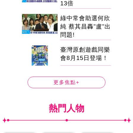
13倍
綠中常會助選何欣
純 蔡其昌轟"盧"出
問題!
臺灣原創遊戲同樂
會8月15日登場！
更多焦點+
熱門人物