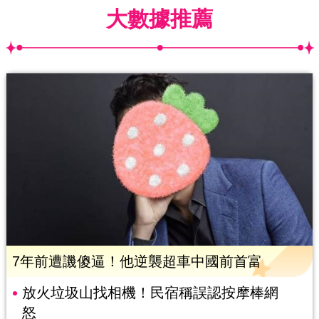
大數據推薦
7年前遭譏傻逼！他逆襲超車中國前首富
放火垃圾山找相機！民宿稱誤認按摩棒網
怒