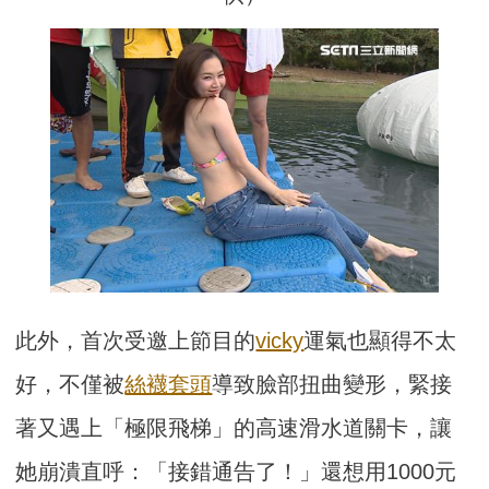
此外，首次受邀上節目的
vicky
運氣也顯得不太
好，不僅被
絲襪套頭
導致臉部扭曲變形，緊接
著又遇上「極限飛梯」的高速滑水道關卡，讓
她崩潰直呼：「接錯通告了！」還想用1000元