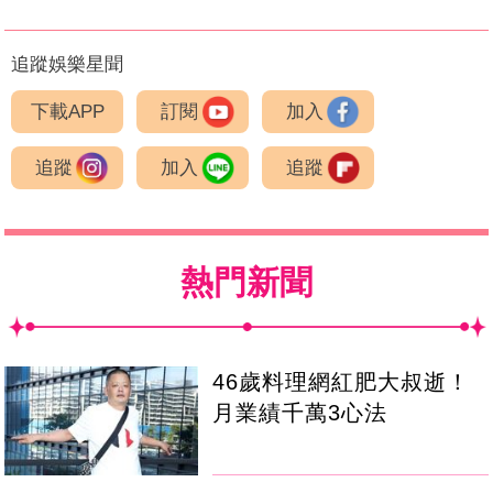
追蹤娛樂星聞
下載APP
訂閱
加入
追蹤
加入
追蹤
熱門新聞
46歲料理網紅肥大叔逝！
月業績千萬3心法