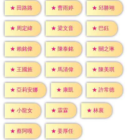
★
田路路
★
曹雨婷
★
邱勝翊
★
巴鈺
★
周定緯
★
梁文音
★
賴銘偉
★
陳泰銘
★
關之琳
★
王國旌
★
馬清偉
★
陳美琪
★
康凱
★
許常德
★
亞莉安娜
★
霖霖
★
林襄
★
小龍女
★
蔡阿嘎
★
姜厚任