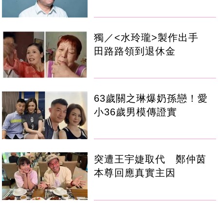
獨／<水玲瓏>製作出手
田路路領到退休金
63歲關之琳爆奶孫戀！愛
小36歲男模傳證實
突遭王宇婕取代 鄭仲茵
本尊回應真實主因