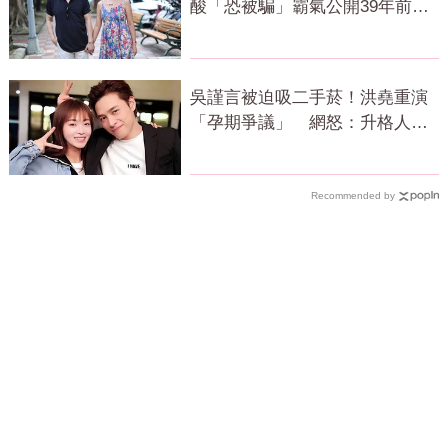
酸「恐被騙」霸氣公開39年前鐵
證回應了
吳謹言被迫吸二手菸！洪堯重演
「孕期爭議」 網怒：升格人父
還這樣
Recommended by