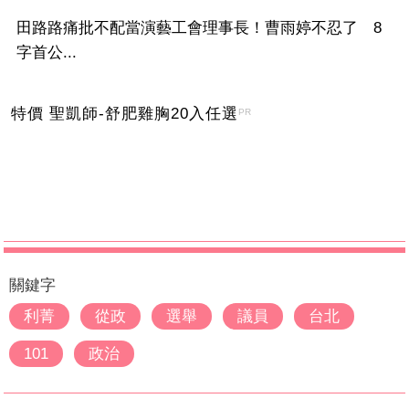
田路路痛批不配當演藝工會理事長！曹雨婷不忍了 8
字首公...
特價 聖凱師-舒肥雞胸20入任選
PR
關鍵字
利菁
從政
選舉
議員
台北
101
政治