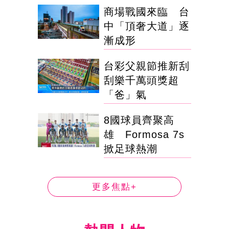
商場戰國來臨 台
中「頂奢大道」逐
漸成形
台彩父親節推新刮
刮樂千萬頭獎超
「爸」氣
8國球員齊聚高
雄 Formosa 7s
掀足球熱潮
更多焦點+