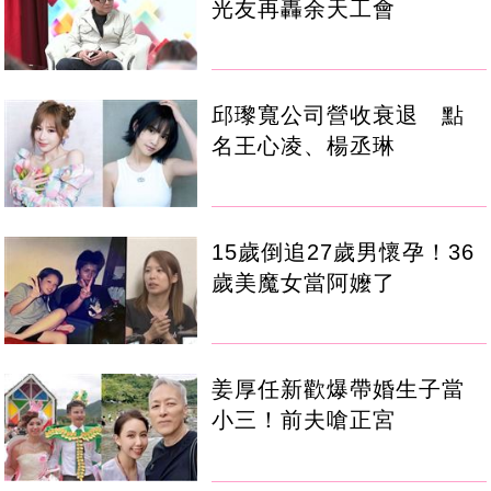
光友再轟余天工會
邱瓈寬公司營收衰退 點
名王心凌、楊丞琳
15歲倒追27歲男懷孕！36
歲美魔女當阿嬤了
姜厚任新歡爆帶婚生子當
小三！前夫嗆正宮