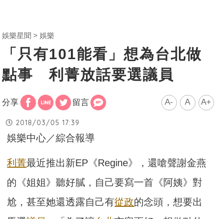
娛樂星聞
娛樂
「只有101能看」想為台北做
點事 利菁放話要選議員
A-
A
A+
分享
留言
2018/03/05 17:39
娛樂中心／綜合報導
利菁
最近推出新EP《Regine》，還嗆聲謝金燕
的《姐姐》聽好膩，自己要寫一首《阿姨》對
尬，甚至她還透露自己有
從政
的念頭，想要出