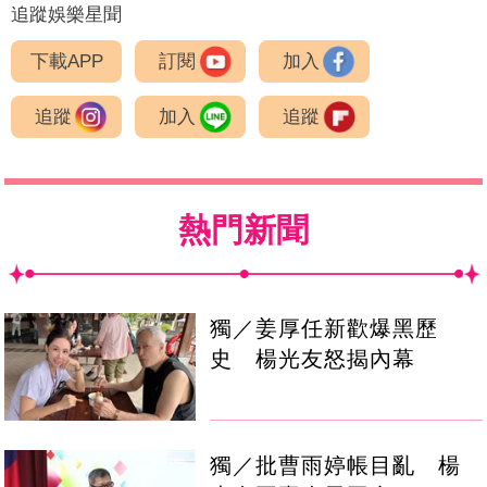
追蹤娛樂星聞
下載APP
訂閱
加入
追蹤
加入
追蹤
熱門新聞
獨／姜厚任新歡爆黑歷
史 楊光友怒揭內幕
獨／批曹雨婷帳目亂 楊