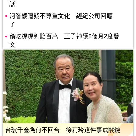
話
河智媛遭疑不尊重文化 經紀公司回應
了
偷吃粿粿判賠百萬 王子神隱8個月2度發
文
台玻千金為何不回台 徐莉玲這件事成關鍵