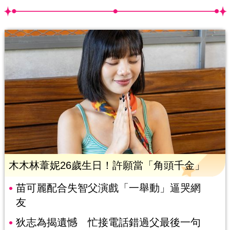
木木林葦妮26歲生日！許願當「角頭千金」
苗可麗配合失智父演戲「一舉動」逼哭網
友
狄志為揭遺憾 忙接電話錯過父最後一句