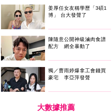
姜厚任女友稱學歷「3碩1
博」 台大發聲了
陳隨意公開神級滷肉食譜
配方 網全暴動了
獨／曹雨婷爆拿工會錢買
豪宅 李亞萍發聲
大數據推薦