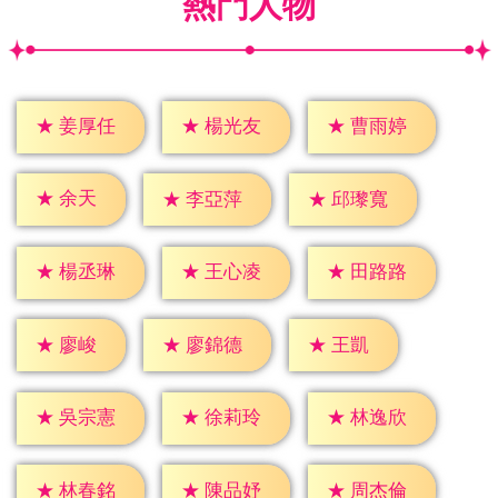
熱門人物
★
姜厚任
★
楊光友
★
曹雨婷
★
余天
★
李亞萍
★
邱瓈寬
★
楊丞琳
★
王心凌
★
田路路
★
廖峻
★
王凱
★
廖錦德
★
吳宗憲
★
徐莉玲
★
林逸欣
★
林春銘
★
陳品妤
★
周杰倫