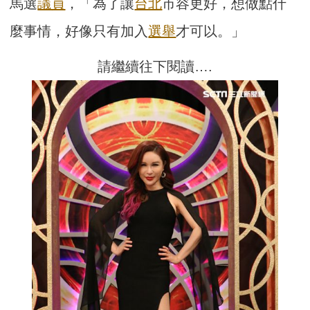
馬選
議員
，「為了讓
台北
市容更好，想做點什
麼事情，好像只有加入
選舉
才可以。」
請繼續往下閱讀….