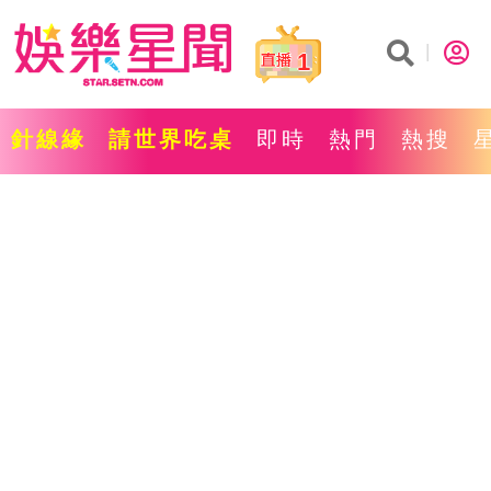
1
針線緣
請世界吃桌
即時
熱門
熱搜