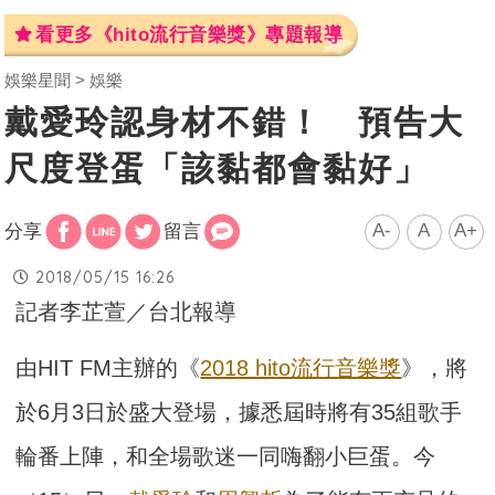
看更多《hito流行音樂獎》專題報導
娛樂星聞
娛樂
戴愛玲認身材不錯！ 預告大
尺度登蛋「該黏都會黏好」
A-
A
A+
分享
留言
2018/05/15 16:26
記者李芷萱／台北報導
由HIT FM主辦的《
2018 hito流行音樂獎
》，將
於6月3日於盛大登場，據悉屆時將有35組歌手
輪番上陣，和全場歌迷一同嗨翻小巨蛋。今