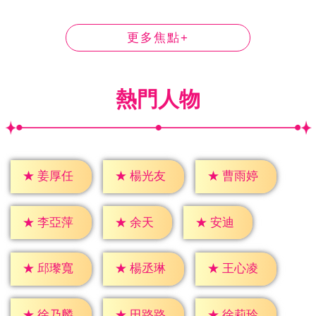
更多焦點+
熱門人物
★
姜厚任
★
楊光友
★
曹雨婷
★
余天
★
安迪
★
李亞萍
★
邱瓈寬
★
楊丞琳
★
王心凌
★
徐乃麟
★
田路路
★
徐莉玲