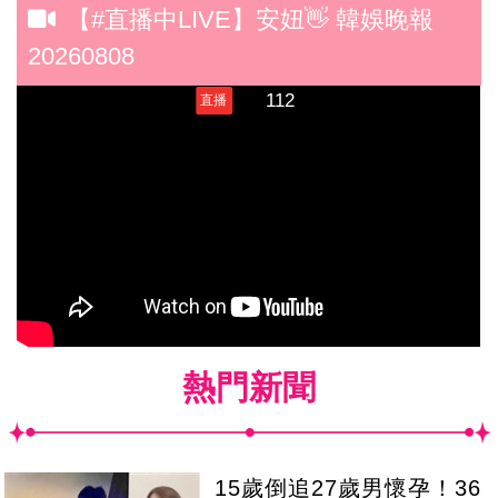
【#直播中LIVE】安妞👋 韓娛晚報
20260808
熱門新聞
15歲倒追27歲男懷孕！36