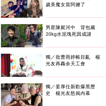
歲美魔女當阿嬤了
男星陳屍河中 背包藏
20kg水泥塊死因成謎
獨／批曹雨婷帳目亂 楊
光友再轟余天工會
獨／姜厚任新歡爆黑歷
史 楊光友怒揭內幕