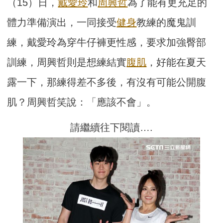
（15）日，
戴愛玲
和
周興哲
為了能有更充足的
體力準備演出，一同接受
健身
教練的魔鬼訓
練，戴愛玲為穿牛仔褲更性感，要求加強臀部
訓練，周興哲則是想練結實
腹肌
，好能在夏天
露一下，那練得差不多後，有沒有可能公開腹
肌？周興哲笑說：「應該不會」。
請繼續往下閱讀….