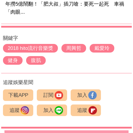
年撈5億鬧翻！「肥大叔」插刀嗆：要死一起死 車禍
「肉眼...
關鍵字
2018 hito流行音樂獎
周興哲
戴愛玲
健身
腹肌
追蹤娛樂星聞
下載APP
訂閱
加入
追蹤
加入
追蹤