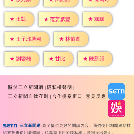
★
王凱
★
粿粿
★
范姜彥豐
★
林伯實
★
王子邱勝翊
★
甘比
★
劉鑾雄
★
陳凱韻
關於三立新聞網
隱私權聲明
三立新聞自律守則
合作提案窗口
意見反應
三立新聞網
為了提供更好的閱讀內容，我們使用相關網站技
Copyright ©2026 Sanlih E-Television All Rights
術來改善使用者體驗，也尊重用戶的隱私權，特別提出聲明。