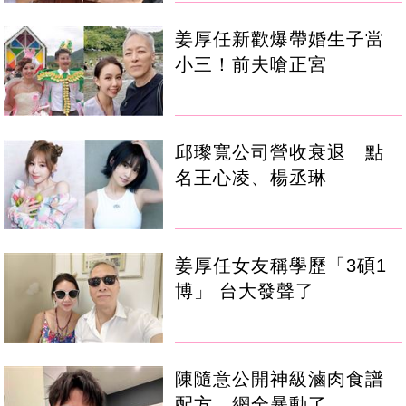
姜厚任新歡爆帶婚生子當
小三！前夫嗆正宮
邱瓈寬公司營收衰退 點
名王心凌、楊丞琳
姜厚任女友稱學歷「3碩1
博」 台大發聲了
陳隨意公開神級滷肉食譜
配方 網全暴動了