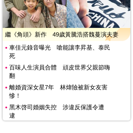
繼《角頭》新作 49歲黃騰浩搭魏蔓演夫妻
車佳元錄音曝光 嗆能讓李昇基、泰民
死
百味人生演員合體 頑皮世界父親節嗨
翻
離婚資深女星7年 林煒險被新女友害
慘！
黑木啓司婚姻失控 涉違反保護令遭
逮