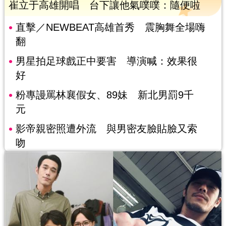
崔立于高雄開唱 台下讓他氣噗噗：隨便啦
直擊／NEWBEAT高雄首秀 震胸舞全場嗨
翻
男星拍足球戲正中要害 導演喊：效果很
好
粉專謾罵林襄假女、89妹 新北男罰9千
元
影帝親密照遭外流 與男密友臉貼臉又索
吻