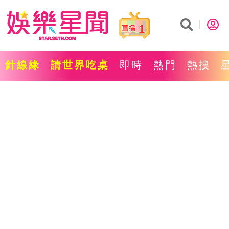
1
針線緣
請世界吃桌
即時
熱門
熱搜