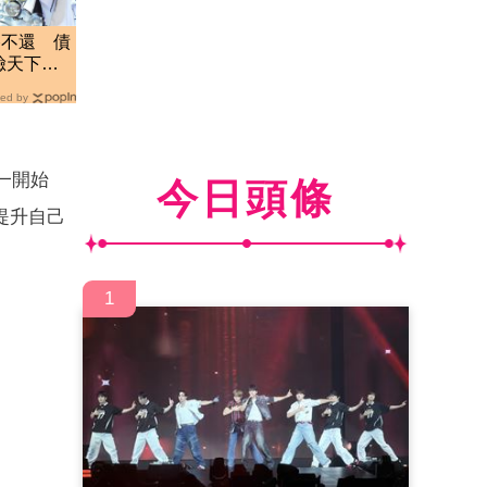
路不還 債
臉天下無
ed by
一開始
今日頭條
提升自己
1