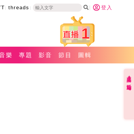
YT
threads
登入
1
音樂
專題
影音
節目
圖輯
直播✦活動