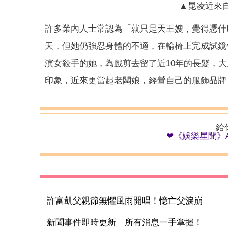
▲昆凌近來
許多業內人士常認為「就只是天王嫂，覺得憑什
天，但她仍強忍身體的不適，在輪椅上完成試鏡
演女殺手的她，為戲剪去留了近10年的長髮，
印象，近來更當起老闆娘，經營自己的服飾品牌
給
❤《娛樂星聞》A
許富凱父親節無懼風雨開唱！憶亡父淚崩
新聞事件即時更新 所有消息一手掌握！