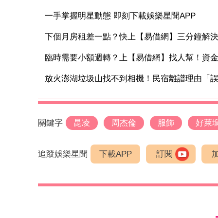
一手掌握明星動態 即刻下載娛樂星聞APP
下個月房租差一點？快上【易借網】三分鐘解
臨時需要小額週轉？上【易借網】找人幫！資
放火澎湖垃圾山找不到相機！民宿離譜理由「誤認
關鍵字
昆凌
周杰倫
服飾
好萊
追蹤娛樂星聞
下載APP
訂閱