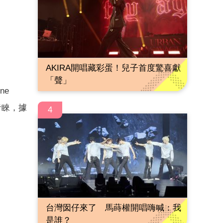
AKIRA開唱藏彩蛋！兒子首度驚喜獻
「聲」
ne
青睞，據
4
台灣囡仔來了 馬蒔權開唱嗨喊：我
是誰？