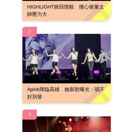
HIGHLIGHT掀回憶殺 擔心後輩太
帥壓力大
2
Apink降臨高雄 她新歌曝光：唱不
好別發
3