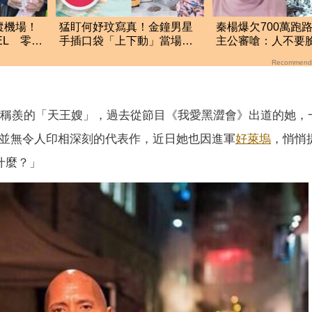
蹤機場！
猛盯何妤玟寫真！金鐘男星
秦楊爆欠700萬跑
EL 零修
手插口袋「上下動」當場抓
主公審嗆：人不要
包：幹嘛啦
敵
Recommend
稱羨的「天王嫂」，過去從節目《我愛黑澀會》出道的她，
上並無令人印相深刻的代表作，近日她也因進軍
好萊塢
，悄悄
什麼？」