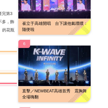
產完第3
不多，飾
崔立于高雄開唱 台下讓他氣噗噗：
隨便啦
」的花瓶
6
直擊／NEWBEAT高雄首秀 震胸舞
全場嗨翻