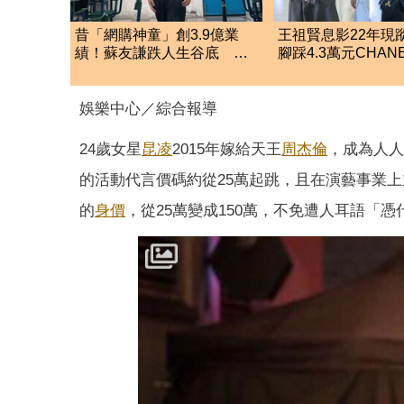
昔「網購神童」創3.9億業
王祖賢息影22年現
績！蘇友謙跌人生谷底 日
腳踩4.3萬元CHAN
領700元零用錢重出發
圖真實狀態曝光
娛樂中心／綜合報導
24歲女星
昆凌
2015年嫁給天王
周杰倫
，成為人人
的活動代言價碼約從25萬起跳，且在演藝事業
的
身價
，從25萬變成150萬，不免遭人耳語「憑