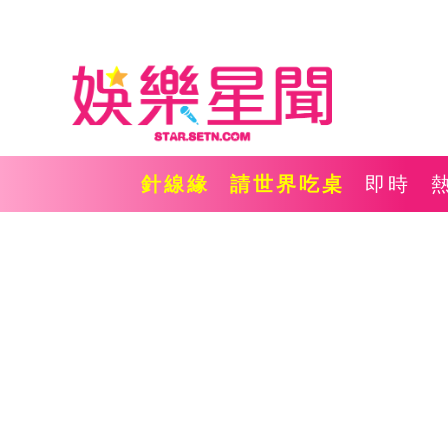
針線緣
請世界吃桌
即時