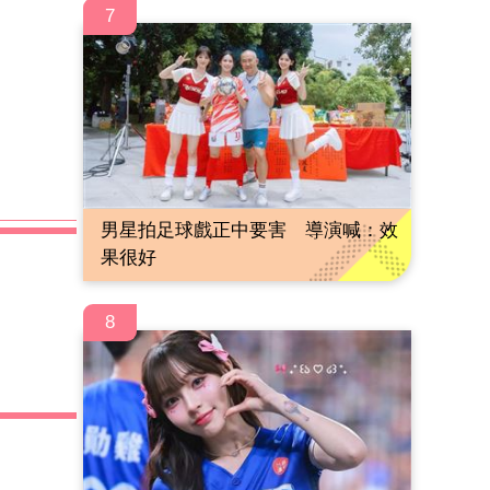
7
男星拍足球戲正中要害 導演喊：效
果很好
8