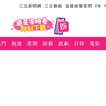
三立新聞網
三立藝能
追蹤娛樂星聞
FB
熱門
熱搜
星聞
綜藝
戲劇
日韓
電影