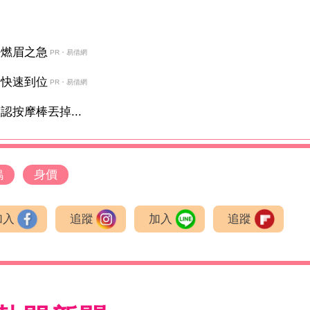
決燃眉之急
PR・易借網
金快速到位
PR・易借網
按摩棒丟掉...
塢
身價
加入
追蹤
加入
追蹤