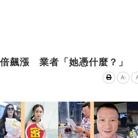
！6倍飆漲 業者「她憑什麼？」
A-