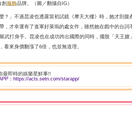
自創
服飾
品牌。（圖／翻攝自IG）
麼？」不過昆凌也透露當初試鏡《摩天大樓》時，她才剖腹
帶，才幸運有了進軍好萊塢的處女作，雖然她在戲中的台詞
大展武打身手。昆凌也在成功跨出國際的同時，擺脫「天王嫂
，看來身價翻漲了6倍，也並無道理。
你最即時的娛樂星鮮事!!
PP：
https://acts.setn.com/starapp/