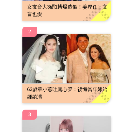
女友台大3碩1博爆造假！姜厚任：文
盲也愛
2
63歲章小蕙吐露心聲：後悔當年嫁給
鍾鎮濤
3