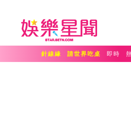
針線緣
請世界吃桌
即時