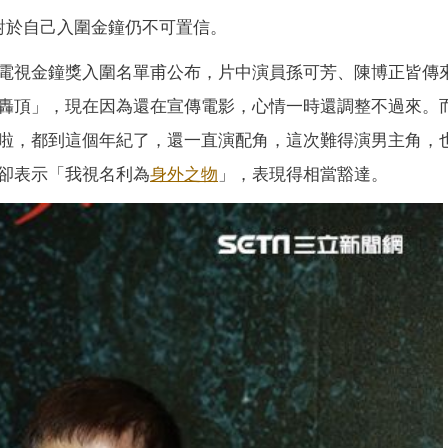
對於自己入圍金鐘仍不可置信。
電視金鐘獎入圍名單甫公布，片中演員孫可芳、陳博正皆傳
轟頂」，現在因為還在宣傳電影，心情一時還調整不過來。
啦，都到這個年紀了，還一直演配角，這次難得演男主角，
卻表示「我視名利為
身外之物
」，表現得相當豁達。