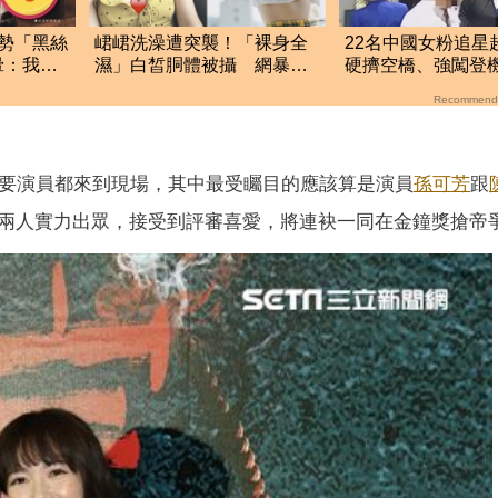
勢「黑絲
峮峮洗澡遭突襲！「裸身全
22名中國女粉追星
暈：我沒
濕」白皙胴體被攝 網暴動
硬擠空橋、強闖登
喊太香
航硬起來全拒載
Recommend
主要演員都來到現場，其中最受矚目的應該算是演員
孫可芳
跟
兩人實力出眾，接受到評審喜愛，將連袂一同在金鐘獎搶帝