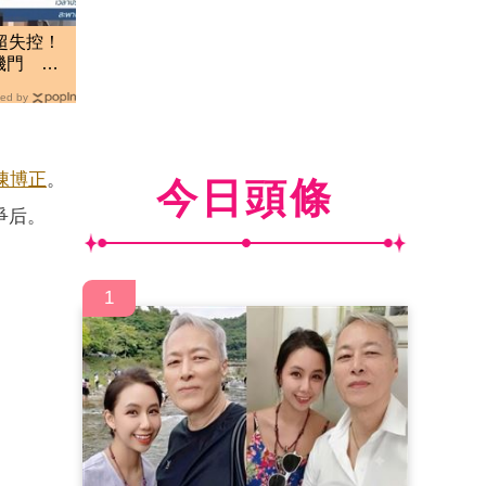
超失控！
機門 泰
ed by
陳博正
。
今日頭條
爭后。
1