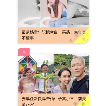
最遺憾童年記憶空白 禹菡：當年真
不懂事
4
姜厚任新歡爆帶婚生子當小三！前夫
嗆正宮