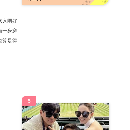
來入圍好
而一身穿
也算是得
5