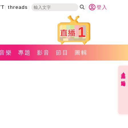
YT
threads
登入
1
音樂
專題
影音
節目
圖輯
直播✦活動