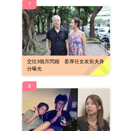
7
交往3個月閃婚 姜厚任女友前夫身
分曝光
8