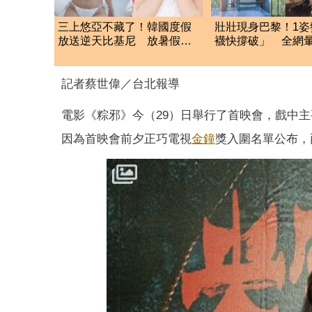
三上悠亞不藏了！韓國度假
壯壯現身巴黎！1姿
放送逆天比基尼 放暑假犯
襪快撐破」 全網
規身材包不住
了
記者蔡世偉／台北報導
電影《粽邪》今（29）日舉行了首映會，戲中
因為首映會前夕正巧電視
金鐘
獎入圍名單公布，