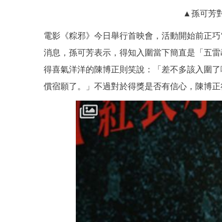
▲孫可芳
電影《粽邪》今日舉行首映會，活動開始前正巧
消息，孫可芳表示，得知入圍當下簡直是「五雷
得喜氣洋洋的陳博正則笑說：「差不多該入圍了
償宿願了。」不過對於得獎是否有信心，陳博正