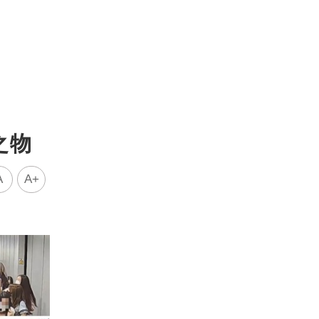
之物
A
A+