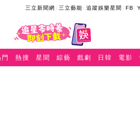
三立新聞網
三立藝能
追蹤娛樂星聞
FB
熱門
熱搜
星聞
綜藝
戲劇
日韓
電影