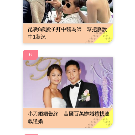
昆凌8歲愛子拜中醫為師 幫把脈說
中1狀況
6
小刀婚姻告終 昔砸百萬辦婚禮找連
戰證婚