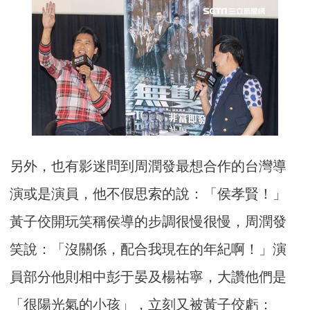
另外，也有影迷問到周潤發最想合作的台灣導
演或是演員，他不假思索的說：「侯孝賢！」
黃子佼開玩笑稱侯導的步調很慢很慢，周潤發
笑說：「沒關係，配合我現在的年紀啊！」演
員部分他則相中彭于晏及楊祐寧，大讚他們是
「很陽光氣的小孩」，立刻又被黃子佼虧：