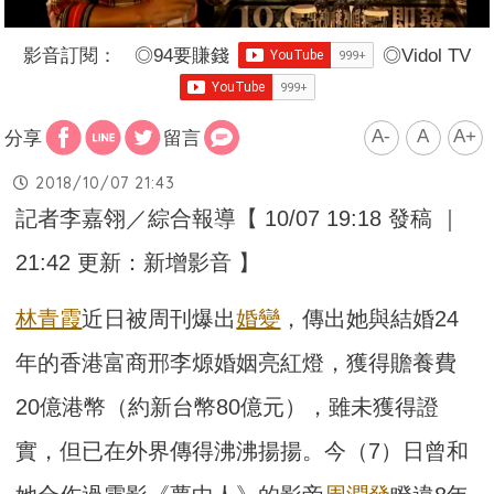
影音訂閱：
◎
94要賺錢
◎
Vidol TV
A-
A
A+
分享
留言
2018/10/07 21:43
記者李嘉翎／綜合報導【 10/07 19:18 發稿 ｜
21:42 更新：新增影音 】
林青霞
近日被周刊爆出
婚變
，傳出她與結婚24
年的香港富商邢李㷧婚姻亮紅燈，獲得贍養費
20億港幣（約新台幣80億元），雖未獲得證
實，但已在外界傳得沸沸揚揚。今（7）日曾和