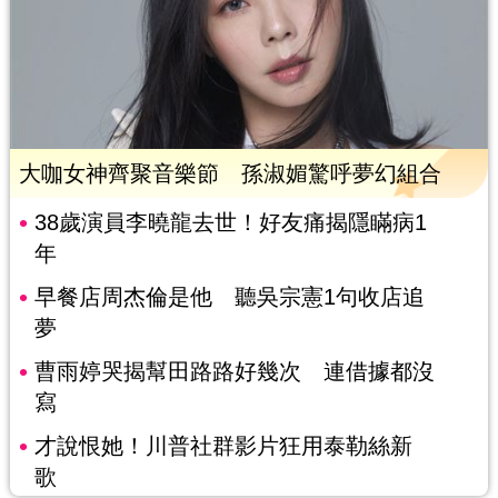
大咖女神齊聚音樂節 孫淑媚驚呼夢幻組合
38歲演員李曉龍去世！好友痛揭隱瞞病1
年
早餐店周杰倫是他 聽吳宗憲1句收店追
夢
曹雨婷哭揭幫田路路好幾次 連借據都沒
寫
才說恨她！川普社群影片狂用泰勒絲新
歌