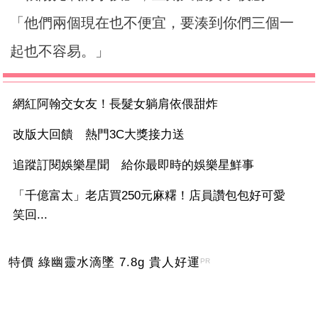
「他們兩個現在也不便宜，要湊到你們三個一
起也不容易。」
網紅阿翰交女友！長髮女躺肩依偎甜炸
改版大回饋 熱門3C大獎接力送
追蹤訂閱娛樂星聞 給你最即時的娛樂星鮮事
「千億富太」老店買250元麻糬！店員讚包包好可愛
笑回...
特價 綠幽靈水滴墜 7.8g 貴人好運
PR