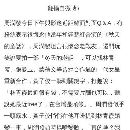
翻攝自微博）
周潤發今日下午與影迷近距離面對面Q＆A，有
粉絲表示很懷念他當年和鍾楚紅合演的《秋天
的童話》，周潤發坦言很懷念老戰友，還開玩
笑說要拍一部「冬天的老話」，可以找林青
霞、張曼玉、葉蒨文等曾經合作過的一代女星
重新合作，黃子佼一聽到關鍵字，打趣說：
「林青霞最近很有錢，不需要片酬也可以，聽
說她最近free了，在台灣是頭條。」周潤發似乎
一頭霧水，黃子佼悄悄在他耳邊提到林青霞婚
變一事，周潤發頓時摀嘴變臉，「真的嗎？我