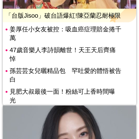
「台版Jisoo」破台語爆紅!陳亞蘭忍耐極限
姜厚任小女友被控：吸血癌症理賠金捲千
萬
47歲音樂人李詩韻離世！天王天后齊痛
悼
孫芸芸女兒曬精品包 罕吐愛的體悟被告
白
見肥大叔最後一面！粉絲可上香時間曝
光