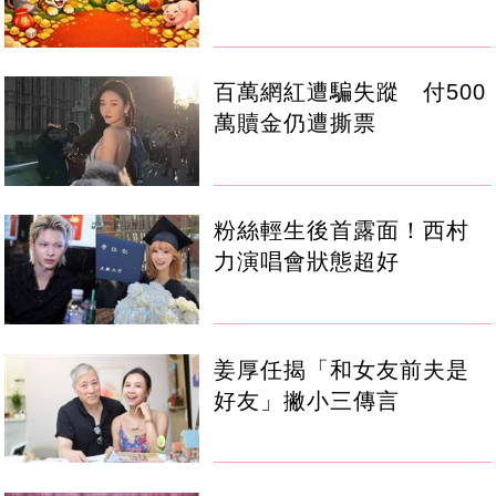
百萬網紅遭騙失蹤 付500
萬贖金仍遭撕票
粉絲輕生後首露面！西村
力演唱會狀態超好
姜厚任揭「和女友前夫是
好友」撇小三傳言