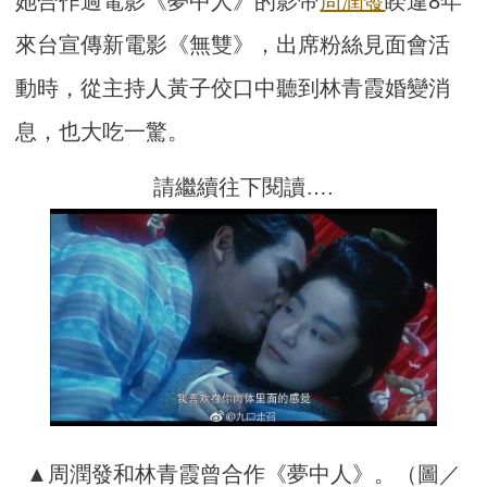
她合作過電影《夢中人》的影帝
周潤發
睽違8年
來台宣傳新電影《無雙》，出席粉絲見面會活
動時，從主持人黃子佼口中聽到林青霞婚變消
息，也大吃一驚。
請繼續往下閱讀….
▲周潤發和林青霞曾合作《夢中人》。（圖／