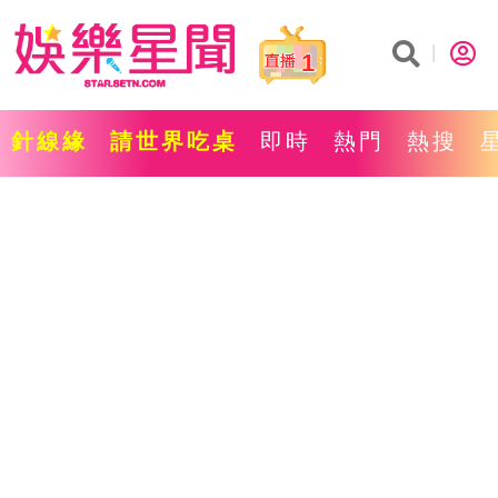
1
針線緣
請世界吃桌
即時
熱門
熱搜