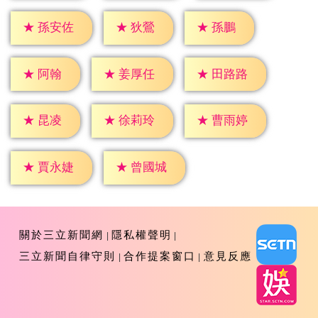
★
狄鶯
★
孫鵬
★
孫安佐
★
阿翰
★
姜厚任
★
田路路
★
昆凌
★
徐莉玲
★
曹雨婷
★
賈永婕
★
曾國城
關於三立新聞網
隱私權聲明
三立新聞自律守則
合作提案窗口
意見反應