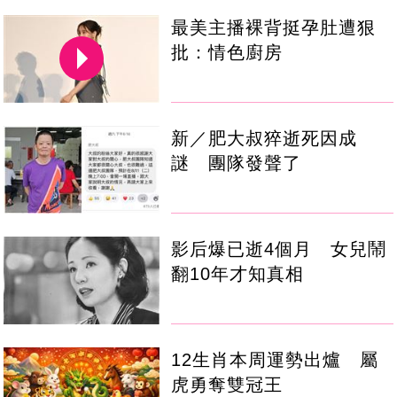
最美主播裸背挺孕肚遭狠
批：情色廚房
新／肥大叔猝逝死因成
謎 團隊發聲了
影后爆已逝4個月 女兒鬧
翻10年才知真相
12生肖本周運勢出爐 屬
虎勇奪雙冠王