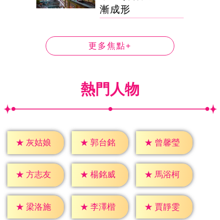
漸成形
更多焦點+
熱門人物
★
灰姑娘
★
郭台銘
★
曾馨瑩
★
方志友
★
楊銘威
★
馬浴柯
★
梁洛施
★
李澤楷
★
賈靜雯