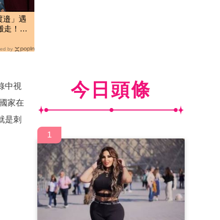
渡邉」遇
搬走！逼
ed by
今日頭條
錄中視
國家在
就是刺
1