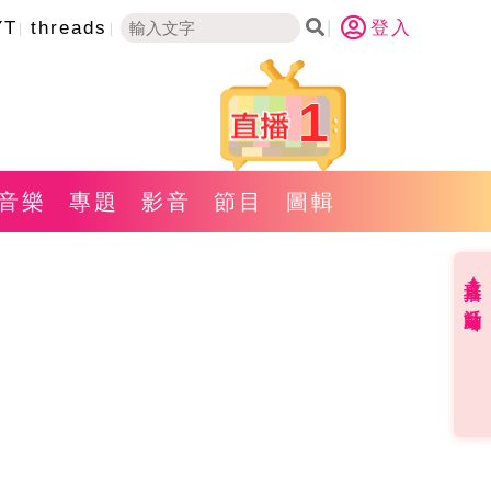
YT
threads
登入
1
音樂
專題
影音
節目
圖輯
直播✦活動