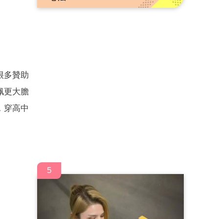
很多贊助
佩更大膽
，穿高中
5