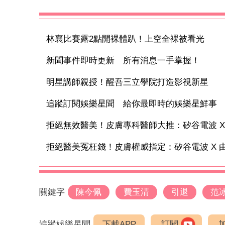
林襄比賽露2點開裸體趴！上空全裸被看光
新聞事件即時更新 所有消息一手掌握！
明星講師親授！醒吾三立學院打造影視新星
追蹤訂閱娛樂星聞 給你最即時的娛樂星鮮事
拒絕無效醫美！皮膚專科醫師大推：矽谷電波 X 讓
拒絕醫美冤枉錢！皮膚權威指定：矽谷電波 X 由內
關鍵字
陳今佩
費玉清
引退
范
追蹤娛樂星聞
下載APP
訂閱