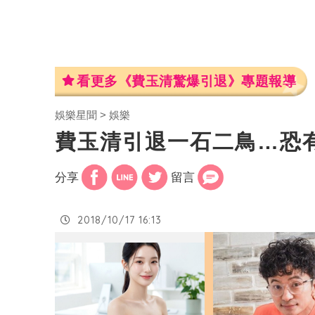
看更多《費玉清驚爆引退》專題報導
娛樂星聞
娛樂
費玉清引退一石二鳥…恐
分享
留言
2018/10/17 16:13