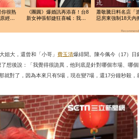
跟你很熟
《團圓》爆婚訊再添喜！台8
蕭敬騰日料名店「
還原經
新女神張郁婕狂喜喊：我懷
惡房東強制18天內
孕了
留裝潢：好聚好散
Recommend
大姐大，還曾和「小哥」
費玉清
爆緋聞。陳今佩今（17）日
想了想後說：「我覺得很詭異，他到底是針對哪個市場、哪個
那就對了，因為本來只有5場，現在變7場，還17分鐘秒殺，