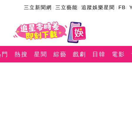
三立新聞網
三立藝能
追蹤娛樂星聞
FB
熱門
熱搜
星聞
綜藝
戲劇
日韓
電影