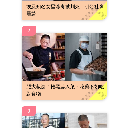
埃及知名女星涉毒被判死 引發社會
震驚
2
肥大叔逝！推黑蒜入菜：吃藥不如吃
對食物
3