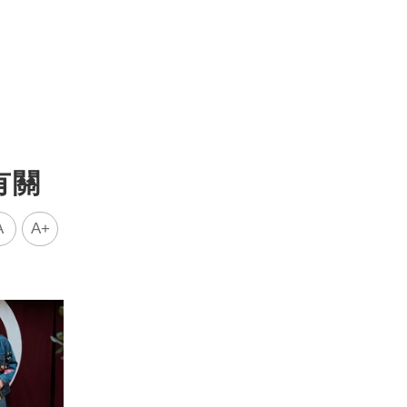
有關
A
A+