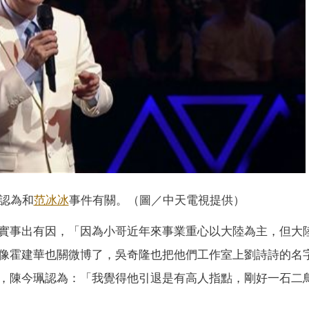
認為和
范冰冰
事件有關。（圖／中天電視提供）
實事出有因，「因為小哥近年來事業重心以大陸為主，但大
像霍建華也關微博了，吳奇隆也把他們工作室上劉詩詩的名
，陳今珮認為：「我覺得他引退是有高人指點，剛好一石二