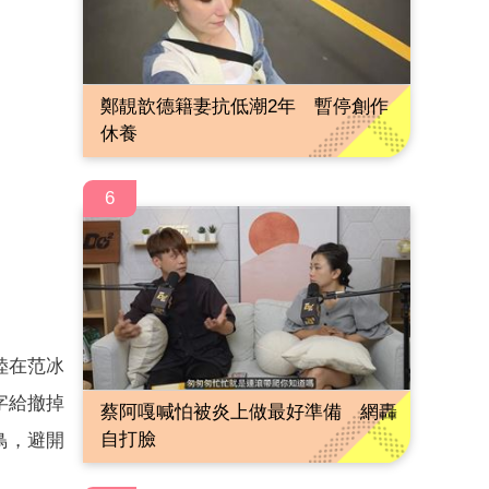
鄭靚歆德籍妻抗低潮2年 暫停創作
休養
6
陸在范冰
字給撤掉
蔡阿嘎喊怕被炎上做最好準備 網轟
自打臉
鳥，避開