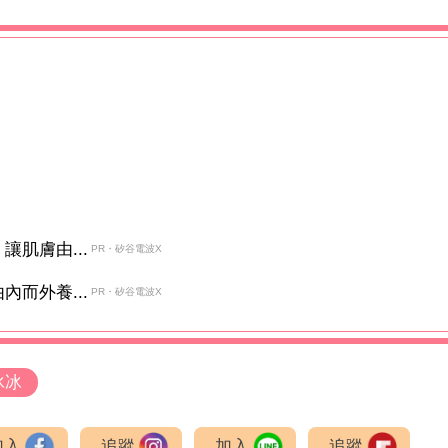
肌膚由...
PR・矽谷電波X
而外養...
PR・矽谷電波X
冰冰
加入
追蹤
加入
追蹤