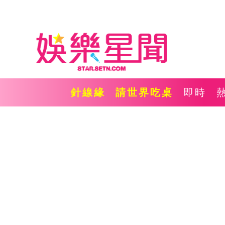
針線緣
請世界吃桌
即時