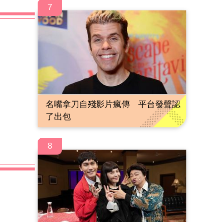
7
名嘴拿刀自殘影片瘋傳 平台發聲認
了出包
8