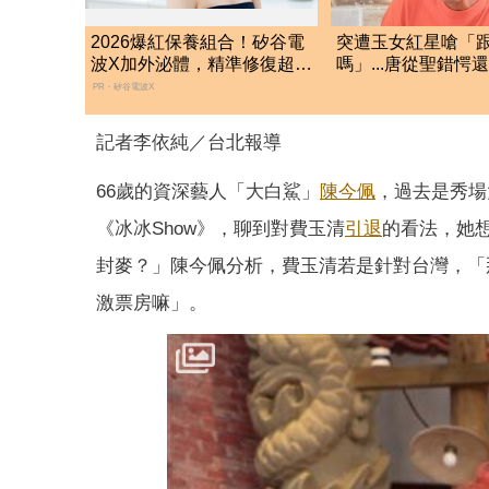
2026爆紅保養組合！矽谷電
突遭玉女紅星嗆「
波X加外泌體，精準修復超有
嗎」...唐從聖錯愕
感
過：我是一片好心
PR・矽谷電波X
記者李依純／台北報導
66歲的資深藝人「大白鯊」
陳今佩
，過去是秀場
《冰冰Show》，聊到對費玉清
引退
的看法，她
封麥？」陳今佩分析，費玉清若是針對台灣，「
激票房嘛」。