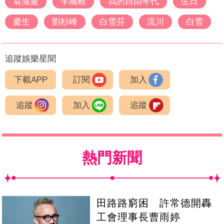
翁滋蔓
李國毅
我的自由年代
生日
慶生
劉杉峰
白雪芬
流川
白雪
追蹤娛樂星聞
下載APP
訂閱
加入
追蹤
加入
追蹤
熱門新聞
田路路窮困 許常德開轟
工會理事長曹雨婷