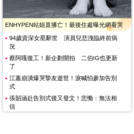
ENHYPEN站姐直播亡！最後住處曝光網看哭
94歲資深女星辭世 演員兒悲洩臨終前病
況
蔡阿嘎復工！新企劃開拍 二伯IG也更新
了
江蕙崩潰爆哭摯友逝世！淚喊怕參加告別
式
張韶涵赴告別式後又發文！悲慟：無法相
信