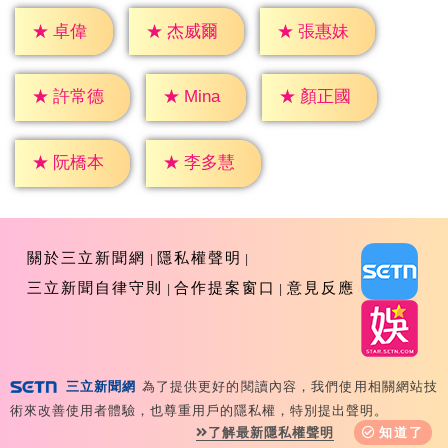
★
卓偉
★
杰威爾
★
張惠妹
★
Mina
★
許常德
★
顏正國
★
阮橋本
★
李多慧
關於三立新聞網
隱私權聲明
三立新聞自律守則
合作提案窗口
意見反應
三立新聞網
為了提供更好的閱讀內容，我們使用相關網站技
Copyright ©2026 Sanlih E-Television All Rights
術來改善使用者體驗，也尊重用戶的隱私權，特別提出聲明。
Reserved 版權所有 盜用必究 台北市內湖區舊宗路一段159
了解最新隱私權聲明
知道了
號 02-8792-8888