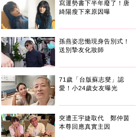
寫運勢書下半年廢了！唐
綺陽瘦下來原因曝
孫燕姿悲慟現身告別式！
送別摯友化妝師
71歲「台版蘇志燮」認
愛！小24歲女友曝光
突遭王宇婕取代 鄭仲茵
本尊回應真實主因