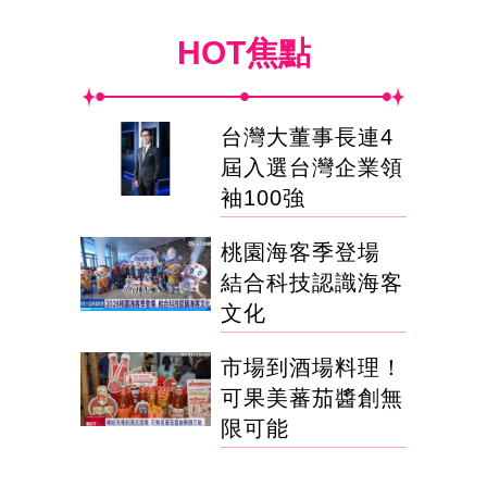
HOT焦點
台灣大董事長連4
屆入選台灣企業領
袖100強
桃園海客季登場
結合科技認識海客
文化
市場到酒場料理！
可果美蕃茄醬創無
限可能