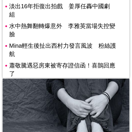
淡出16年拒復出拍戲 姜厚任轟中國劇
組
水中熱舞翻轉爆意外 李雅英當場失控變
臉
Mina輕生後扯出西村力發言風波 粉絲護
航
蕭敬騰遇惡房東被寄存證信函！喜鵲回應
了