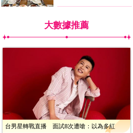
大數據推薦
台男星轉戰直播 面試8次遭嗆：以為多紅