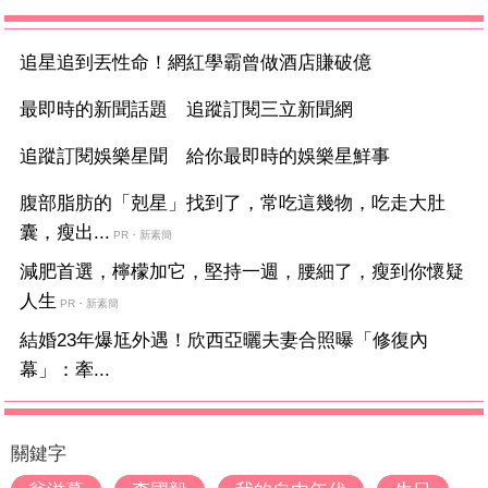
追星追到丟性命！網紅學霸曾做酒店賺破億
最即時的新聞話題 追蹤訂閱三立新聞網
追蹤訂閱娛樂星聞 給你最即時的娛樂星鮮事
腹部脂肪的「剋星」找到了，常吃這幾物，吃走大肚
囊，瘦出...
PR・新素簡
減肥首選，檸檬加它，堅持一週，腰細了，瘦到你懷疑
人生
PR・新素簡
結婚23年爆尪外遇！欣西亞曬夫妻合照曝「修復內
幕」：牽...
關鍵字