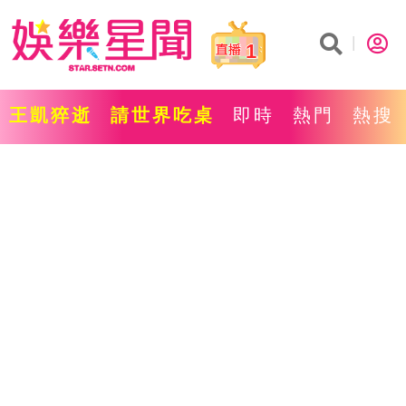
1
王凱猝逝
請世界吃桌
即時
熱門
熱搜