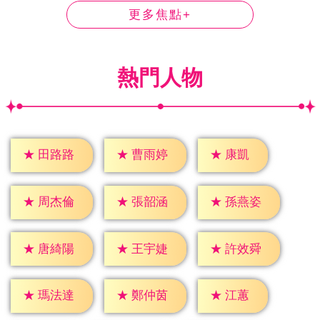
更多焦點+
熱門人物
★
康凱
★
田路路
★
曹雨婷
★
周杰倫
★
張韶涵
★
孫燕姿
★
唐綺陽
★
王宇婕
★
許效舜
★
江蕙
★
瑪法達
★
鄭仲茵