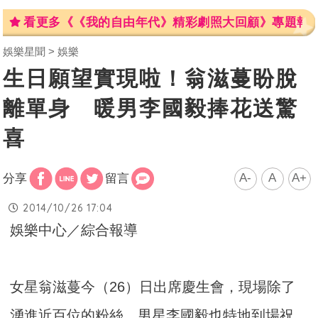
看更多《《我的自由年代》精彩劇照大回顧》專題報
娛樂星聞
娛樂
生日願望實現啦！翁滋蔓盼脫
離單身 暖男李國毅捧花送驚
喜
A-
A
A+
分享
留言
2014/10/26 17:04
娛樂中心／綜合報導
女星翁滋蔓今（26）日出席慶生會，現場除了
湧進近百位的粉絲，男星李國毅也特地到場祝