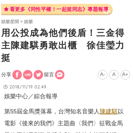
看更多《同性平權！一起挺同志》專題報導
娛樂星聞
娛樂
用公投成為他們後盾！三金得
主陳建騏勇敢出櫃 徐佳瑩力
挺
A-
A
A+
分享
留言
2018/11/19 02:49
娛樂中心／綜合報導
第55屆金馬獎落幕，台灣知名音樂人
陳建騏
以
電影《後來的我們》主題曲〈我們〉征戰金馬