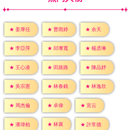
★
余天
★
姜厚任
★
曹雨婷
★
李亞萍
★
邱瓈寬
★
楊丞琳
★
王心凌
★
田路路
★
陳品妤
★
吳宗憲
★
林春銘
★
林逸欣
★
卓偉
★
宣云
★
周杰倫
★
林襄
★
潘瑋柏
★
許常德