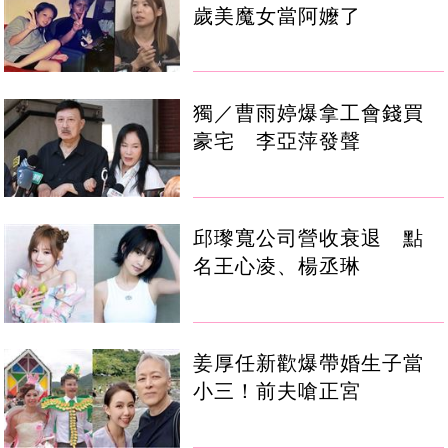
歲美魔女當阿嬤了
獨／曹雨婷爆拿工會錢買
豪宅 李亞萍發聲
邱瓈寬公司營收衰退 點
名王心凌、楊丞琳
姜厚任新歡爆帶婚生子當
小三！前夫嗆正宮