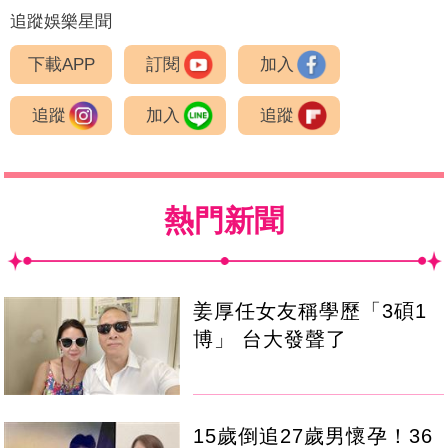
追蹤娛樂星聞
下載APP
訂閱
加入
追蹤
加入
追蹤
熱門新聞
姜厚任女友稱學歷「3碩1
博」 台大發聲了
15歲倒追27歲男懷孕！36