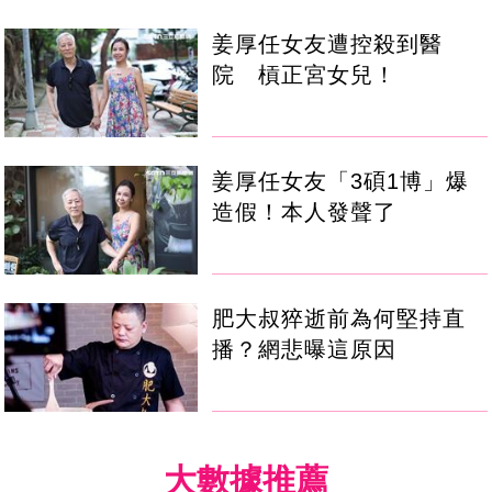
姜厚任女友遭控殺到醫
院 槓正宮女兒！
姜厚任女友「3碩1博」爆
造假！本人發聲了
肥大叔猝逝前為何堅持直
播？網悲曝這原因
大數據推薦