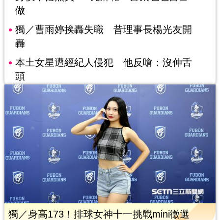
做
獨／曹雨婷挨轟失職 昔理事長楊光友開
轟
本土女星遭經紀人侵犯 他反嗆：沒伸舌
頭
獨／身高173！排球女神十一挑戰mini徵選