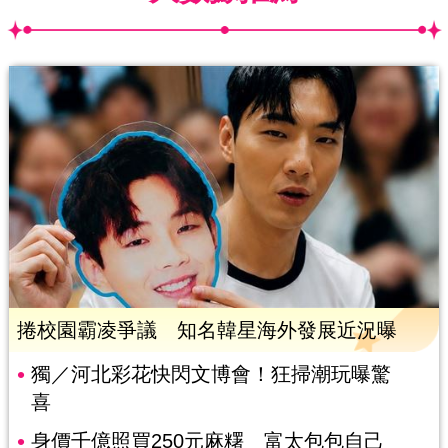
捲校園霸凌爭議 知名韓星海外發展近況曝
獨／河北彩花快閃文博會！狂掃潮玩曝驚
喜
身價千億照買250元麻糬 富太包包自己