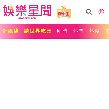
1
針線緣
請世界吃桌
即時
熱門
熱搜