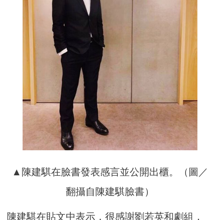
▲陳建騏在臉書發表感言並公開出櫃。（圖／
翻攝自陳建騏臉書）
陳建騏在貼文中表示，很感謝劉若英和劇組，