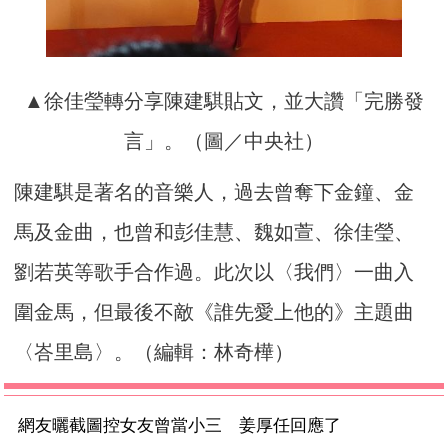
▲徐佳瑩轉分享陳建騏貼文，並大讚「完勝發
言」。（圖／中央社）
陳建騏是著名的音樂人，過去曾奪下金鐘、金
馬及金曲，也曾和彭佳慧、魏如萱、徐佳瑩、
劉若英等歌手合作過。此次以〈我們〉一曲入
圍金馬，但最後不敵《誰先愛上他的》主題曲
〈峇里島〉。（編輯：林奇樺）
網友曬截圖控女友曾當小三 姜厚任回應了