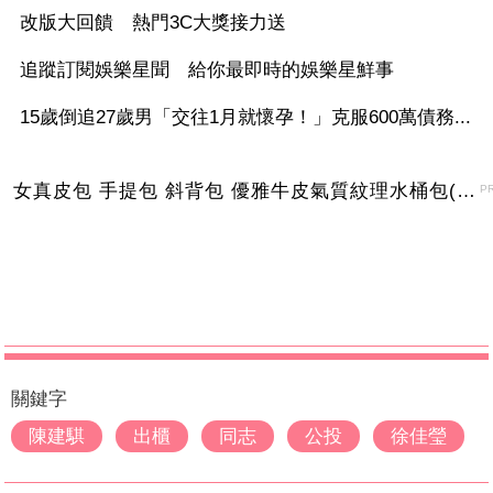
改版大回饋 熱門3C大獎接力送
追蹤訂閱娛樂星聞 給你最即時的娛樂星鮮事
15歲倒追27歲男「交往1月就懷孕！」克服600萬債務...
女真皮包 手提包 斜背包 優雅牛皮氣質紋理水桶包(2色)【XBO7950112】＊艾美時尚(現+預)
P
關鍵字
陳建騏
出櫃
同志
公投
徐佳瑩