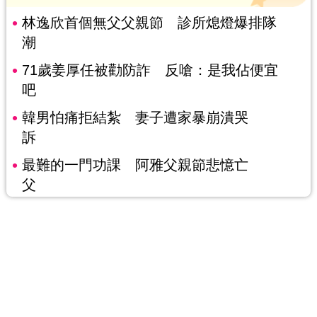
林逸欣首個無父父親節 診所熄燈爆排隊
潮
71歲姜厚任被勸防詐 反嗆：是我佔便宜
吧
韓男怕痛拒結紮 妻子遭家暴崩潰哭
訴
最難的一門功課 阿雅父親節悲憶亡
父