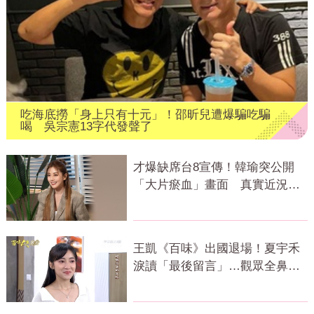
吃海底撈「身上只有十元」！邵昕兒遭爆騙吃騙
喝 吳宗憲13字代發聲了
才爆缺席台8宣傳！韓瑜突公開
「大片瘀血」畫面 真實近況曝
光了
王凱《百味》出國退場！夏宇禾
淚讀「最後留言」…觀眾全鼻
酸：不是演的