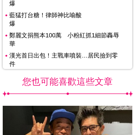
爆
藍猛打台糖！律師神比喻酸
爆
鄭麗文捐熊本100萬 小粉紅抓1細節轟辱
華
漢光首日出包！主戰車噴裝…居民撿到零
件
您也可能喜歡這些文章