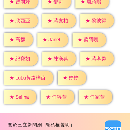
★
邵昕
★
曹雨婷
★
唐綺陽
★
欣西亞
★
蔣友柏
★
黎彼得
★
高群
★
Janet
★
蔡阿嘎
★
紀寶如
★
陳漢典
★
蔣孝勇
★
婷婷
★
LuLu黃路梓茵
★
Selina
★
任容萱
★
任家萱
關於三立新聞網
隱私權聲明