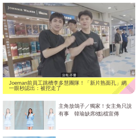
Joeman前員工跳槽李多慧團隊！「新片熟面孔」網
一眼秒認出：被挖走了
主角放鴿子／獨家！女主角只說
有事 韓瑜缺席8點檔宣傳