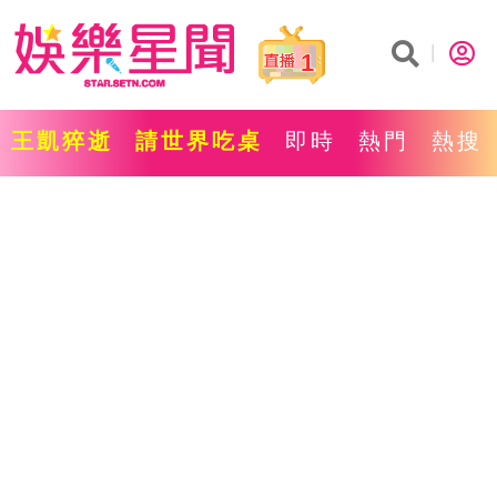
1
王凱猝逝
請世界吃桌
即時
熱門
熱搜