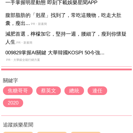
一手掌握明星動態 即刻下載娛樂星聞APP
腹部脂肪的「剋星」找到了，常吃這幾物，吃走大肚
囊，瘦出...
PR・新素簡
減肥首選，檸檬加它，堅持一週，腰細了，瘦到你懷疑
人生
PR・新素簡
009829掌握AI關鍵 大華韓國KOSPI 50今強...
PR・大華銀全能行銷方案
關鍵字
焦糖哥哥
蔡英文
總統
連任
2020
追蹤娛樂星聞