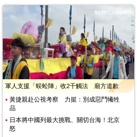
軍人支援「蜈蚣陣」收2千觸法 廟方道歉
黃捷親赴公視考察 力挺：別成惡鬥犧牲
品
日本將中國列最大挑戰、關切台海！北京
怒