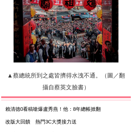
▲蔡總統所到之處皆擠得水洩不通。（圖／翻
攝自蔡英文臉書）
賴清德0看稿嗆爆盧秀燕！他：8年總帳掀翻
改版大回饋 熱門3C大獎接力送