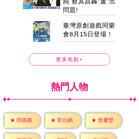
純 蔡其昌轟"盧"出
問題!
臺灣原創遊戲同樂
會8月15日登場！
更多焦點+
熱門人物
★
田路路
★
郭台銘
★
曾馨瑩