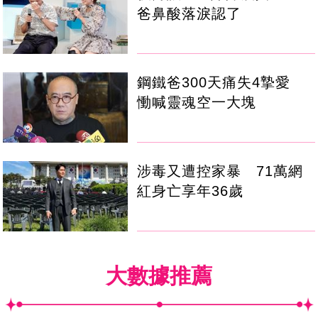
爸鼻酸落淚認了
鋼鐵爸300天痛失4摯愛
慟喊靈魂空一大塊
涉毒又遭控家暴 71萬網
紅身亡享年36歲
大數據推薦