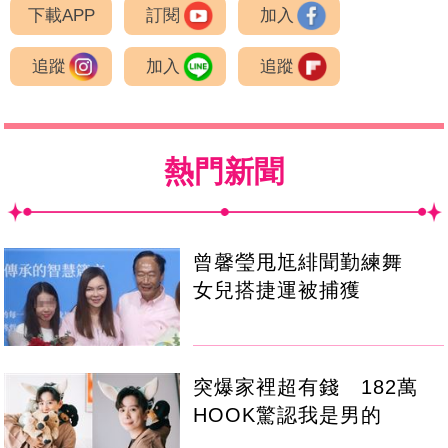
下載APP
訂閱
加入
追蹤
加入
追蹤
熱門新聞
曾馨瑩甩尪緋聞勤練舞
女兒搭捷運被捕獲
突爆家裡超有錢 182萬
HOOK驚認我是男的