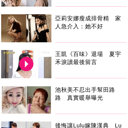
亞莉安娜瘦成排骨精 家
人急介入：她不好
王凱《百味》退場 夏宇
禾淚讀最後留言
池秋美不忍出手幫田路
路 真實暖舉曝光
後悔讓Lulu嫁陳漢典 Lu