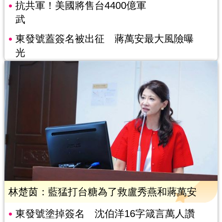
抗共軍！美國將售台4400億軍
武
東發號蓋簽名被出征 蔣萬安最大風險曝
光
林楚茵：藍猛打台糖為了救盧秀燕和蔣萬安
東發號塗掉簽名 沈伯洋16字箴言萬人讚