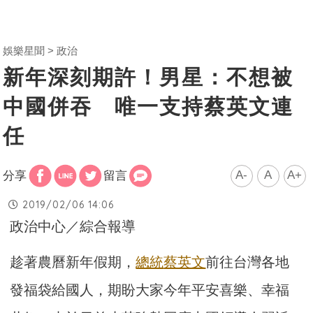
娛樂星聞
政治
新年深刻期許！男星：不想被
中國併吞 唯一支持蔡英文連
任
A-
A
A+
分享
留言
2019/02/06 14:06
政治中心／綜合報導
趁著農曆新年假期，
總統
蔡英文
前往台灣各地
發福袋給國人，期盼大家今年平安喜樂、幸福