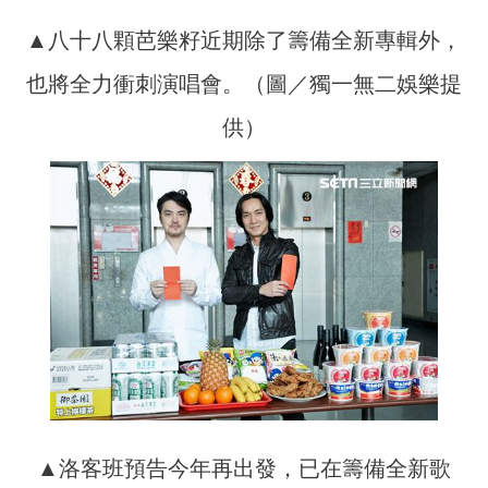
▲八十八顆芭樂籽近期除了籌備全新專輯外，
也將全力衝刺演唱會。（圖／獨一無二娛樂提
供）
▲洛客班預告今年再出發，已在籌備全新歌