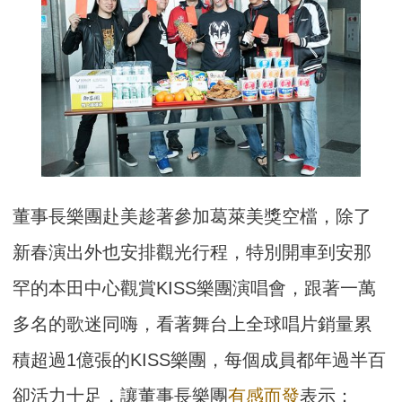
董事長樂團赴美趁著參加葛萊美獎空檔，除了
新春演出外也安排觀光行程，特別開車到安那
罕的本田中心觀賞KISS樂團演唱會，跟著一萬
多名的歌迷同嗨，看著舞台上全球唱片銷量累
積超過1億張的KISS樂團，每個成員都年過半百
卻活力十足，讓董事長樂團
有感而發
表示：