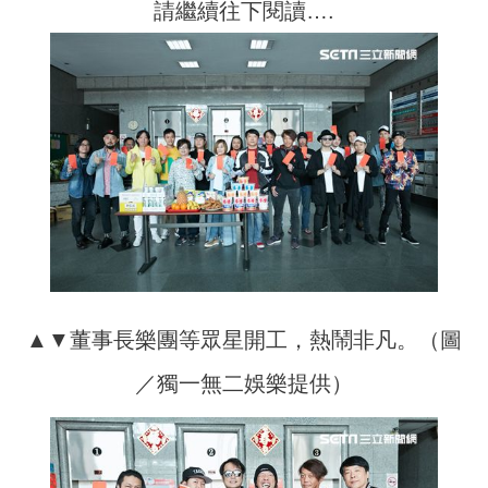
請繼續往下閱讀….
▲▼董事長樂團等眾星開工，熱鬧非凡。（圖
／獨一無二娛樂提供）