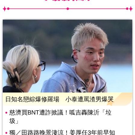
日知名戀綜爆修羅場 小泰遭罵渣男爆哭
慈濟買BNT遭詐掀議！呱吉轟陳沂「垃
圾」
獨／田路路晚景淒涼！姜厚任3年前早知