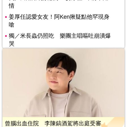
情
姜厚任認愛女友！阿Ken揪疑點他罕現身
嗆
獨／米長蟲仍照吃 樂團主唱嘔吐崩潰爆
哭
曾腦出血住院 李陳鎬酒駕將出庭受審