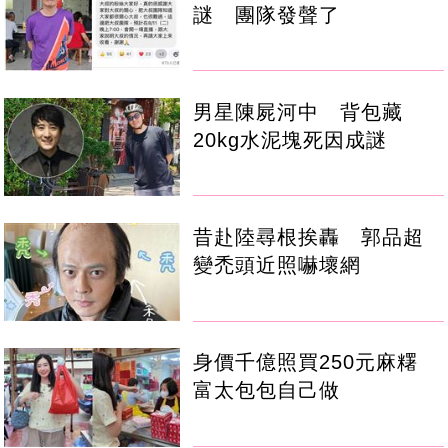
謎 團隊發聲了
男星陳屍河中 背包藏
20kg水泥塊死因成謎
昔赴陸尋根挨轟 郭品超
變禿頭近照嚇壞網
身價千億照買250元麻糬
富太包包自己做