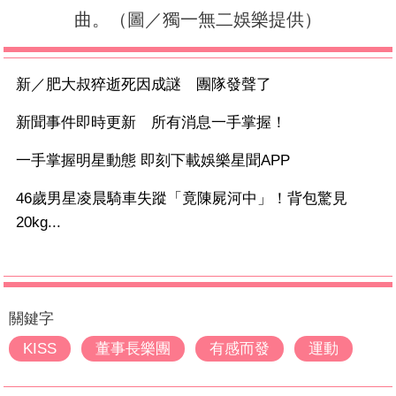
曲。（圖／獨一無二娛樂提供）
新／肥大叔猝逝死因成謎 團隊發聲了
新聞事件即時更新 所有消息一手掌握！
一手掌握明星動態 即刻下載娛樂星聞APP
46歲男星凌晨騎車失蹤「竟陳屍河中」！背包驚見
20kg...
關鍵字
KISS
董事長樂團
有感而發
運動