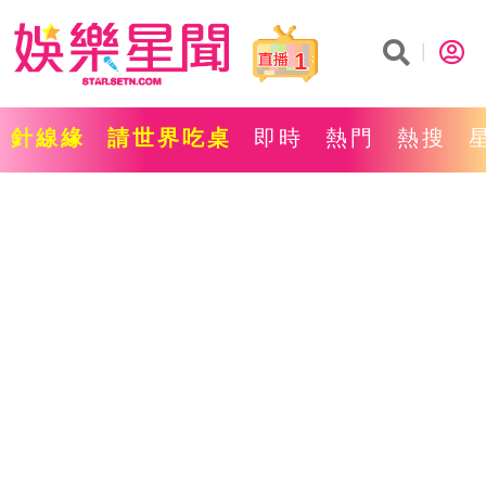
1
針線緣
請世界吃桌
即時
熱門
熱搜