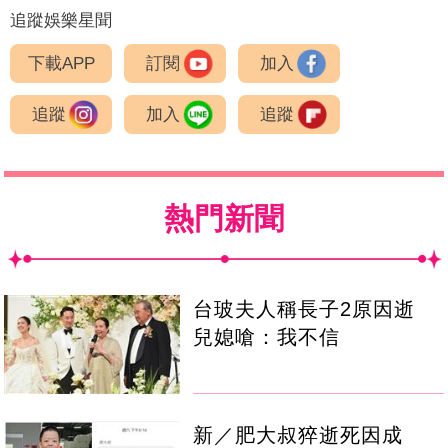
追蹤娛樂星聞
下載APP
訂閱
加入
追蹤
加入
追蹤
熱門新聞
台玻夫人稱長子2原因逝
兒媳嗆：我不信
新／肥大叔猝逝死因成