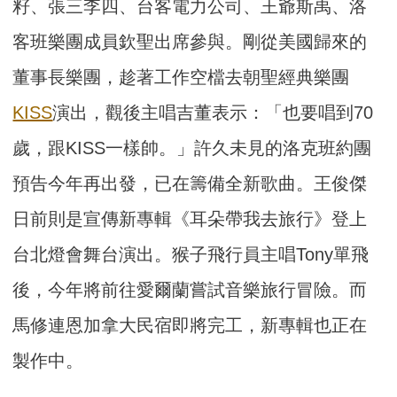
籽、張三李四、台客電力公司、王爺斯禹、洛
客班樂團成員欽聖出席參與。剛從美國歸來的
董事長樂團，趁著工作空檔去朝聖經典樂團
KISS
演出，觀後主唱吉董表示：「也要唱到70
歲，跟KISS一樣帥。」許久未見的洛克班約團
預告今年再出發，已在籌備全新歌曲。王俊傑
日前則是宣傳新專輯《耳朵帶我去旅行》登上
台北燈會舞台演出。猴子飛行員主唱Tony單飛
後，今年將前往愛爾蘭嘗試音樂旅行冒險。而
馬修連恩加拿大民宿即將完工，新專輯也正在
製作中。