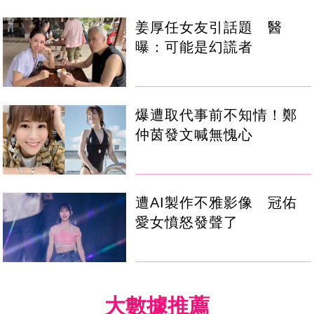
姜厚任女友引話題 醫
曝：可能是幻謊者
爆遭取代事前不知情！鄭
仲茵發文喊無愧心
遭AI製作不雅影像 冠佑
愛女憤怒發聲了
大數據推薦