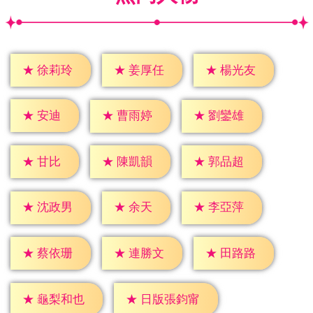
★
徐莉玲
★
姜厚任
★
楊光友
★
安迪
★
曹雨婷
★
劉鑾雄
★
甘比
★
陳凱韻
★
郭品超
★
余天
★
沈政男
★
李亞萍
★
蔡依珊
★
連勝文
★
田路路
★
龜梨和也
★
日版張鈞甯