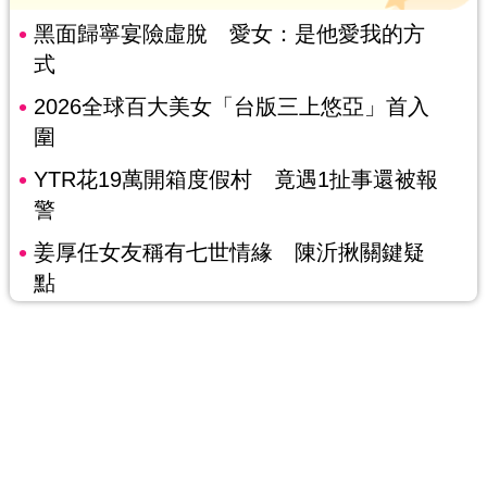
黑面歸寧宴險虛脫 愛女：是他愛我的方
式
2026全球百大美女「台版三上悠亞」首入
圍
YTR花19萬開箱度假村 竟遇1扯事還被報
警
姜厚任女友稱有七世情緣 陳沂揪關鍵疑
點