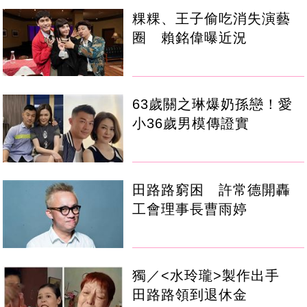
粿粿、王子偷吃消失演藝
圈 賴銘偉曝近況
63歲關之琳爆奶孫戀！愛
小36歲男模傳證實
田路路窮困 許常德開轟
工會理事長曹雨婷
獨／<水玲瓏>製作出手
田路路領到退休金