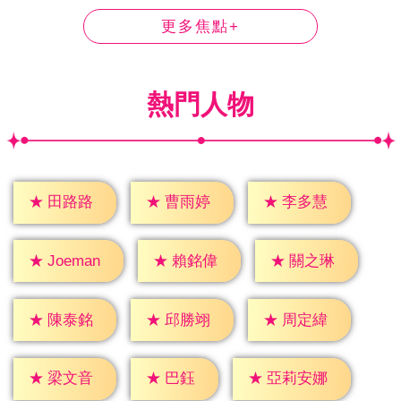
更多焦點+
熱門人物
★
田路路
★
曹雨婷
★
李多慧
★
賴銘偉
★
關之琳
★
Joeman
★
陳泰銘
★
邱勝翊
★
周定緯
★
巴鈺
★
梁文音
★
亞莉安娜