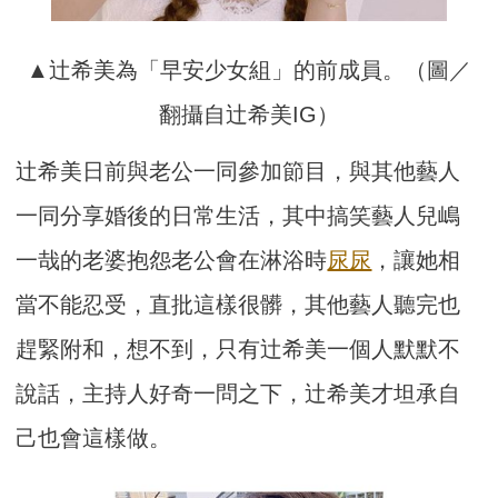
▲辻希美為「早安少女組」的前成員。（圖／
翻攝自辻希美IG）
辻希美日前與老公一同參加節目，與其他藝人
一同分享婚後的日常生活，其中搞笑藝人兒嶋
一哉的老婆抱怨老公會在淋浴時
尿尿
，讓她相
當不能忍受，直批這樣很髒，其他藝人聽完也
趕緊附和，想不到，只有辻希美一個人默默不
說話，主持人好奇一問之下，辻希美才坦承自
己也會這樣做。