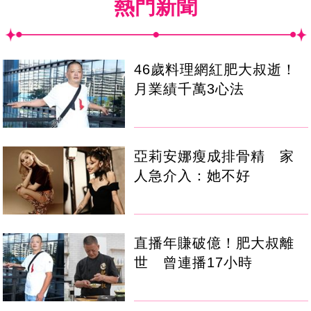
熱門新聞
46歲料理網紅肥大叔逝！
月業績千萬3心法
亞莉安娜瘦成排骨精 家
人急介入：她不好
直播年賺破億！肥大叔離
世 曾連播17小時