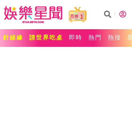
1
針線緣
請世界吃桌
即時
熱門
熱搜