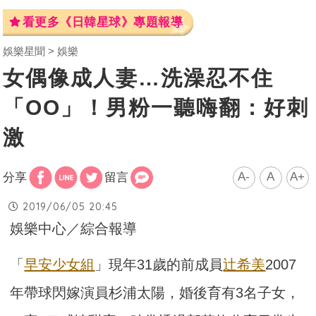
看更多《日韓星球》專題報導
娛樂星聞
娛樂
女偶像成人妻…洗澡忍不住
「OO」！男粉一聽嗨翻：好刺
激
A-
A
A+
分享
留言
2019/06/05 20:45
娛樂中心／綜合報導
「
早安少女組
」現年31歲的前成員
辻希美
2007
年帶球閃嫁演員杉浦太陽，婚後育有3名子女，