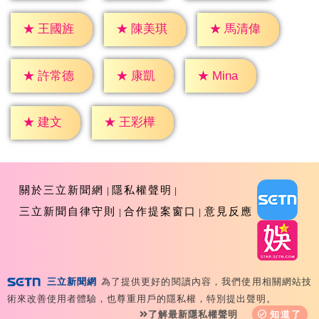
★
王國旌
★
陳美琪
★
馬清偉
★
康凱
★
Mina
★
許常德
★
建文
★
王彩樺
關於三立新聞網
隱私權聲明
三立新聞自律守則
合作提案窗口
意見反應
三立新聞網
為了提供更好的閱讀內容，我們使用相關網站技
Copyright ©2026 Sanlih E-Television All Rights
術來改善使用者體驗，也尊重用戶的隱私權，特別提出聲明。
Reserved 版權所有 盜用必究 台北市內湖區舊宗路一段159
了解最新隱私權聲明
知道了