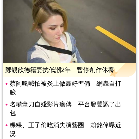
鄭靚歆德籍妻抗低潮2年 暫停創作休養
蔡阿嘎喊怕被炎上做最好準備 網轟自打
臉
名嘴拿刀自殘影片瘋傳 平台發聲認了出
包
粿粿、王子偷吃消失演藝圈 賴銘偉曝近
況