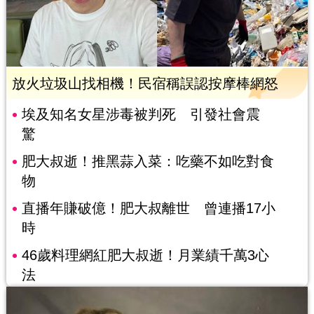
放火垃圾山找相機！民宿稱誤認按摩棒網怒
埃及知名女星涉毒被判死 引發社會震
驚
肥大叔逝！推黑蒜入菜：吃藥不如吃對食
物
直播年賺破億！肥大叔離世 曾連播17小
時
46歲料理網紅肥大叔逝！月業績千萬3心
法