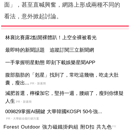
面」，甚至直喊興奮，網路上形成兩種不同的
看法，意外掀起討論。
林襄比賽露2點開裸體趴！上空全裸被看光
最即時的新聞話題 追蹤訂閱三立新聞網
一手掌握明星動態 即刻下載娛樂星聞APP
腹部脂肪的「剋星」找到了，常吃這幾物，吃走大肚
囊，瘦出...
PR・新素簡
減肥首選，檸檬加它，堅持一週，腰細了，瘦到你懷疑
人生
PR・新素簡
009829掌握AI關鍵 大華韓國KOSPI 50今強...
PR・大華銀全能行銷方案
Forest Outdoor 強力磁鐵掛鉤組 附D扣 共九色
PR