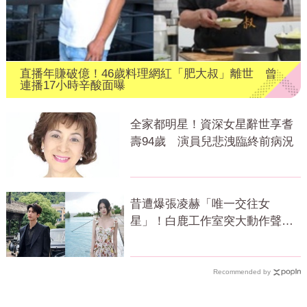
直播年賺破億！46歲料理網紅「肥大叔」離世 曾
連播17小時辛酸面曝
全家都明星！資深女星辭世享耆
壽94歲 演員兒悲洩臨終前病況
昔遭爆張凌赫「唯一交往女
星」！白鹿工作室突大動作聲
明 秒衝熱搜
Recommended by