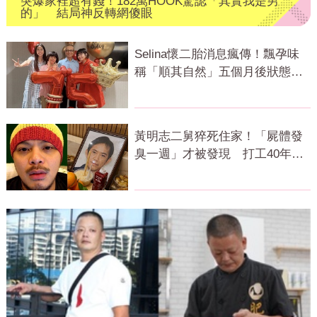
突爆家裡超有錢！182萬HOOK驚認「其實我是男
的」 結局神反轉網傻眼
Selina懷二胎消息瘋傳！飄孕味
稱「順其自然」五個月後狀態曝
光
黃明志二舅猝死住家！「屍體發
臭一週」才被發現 打工40年悲
慘餘生曝