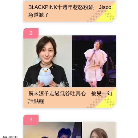
BLACKPINK十週年惹怒粉絲 Jisoo
急道歉了
2
廣末涼子走過低谷吐真心 被兒一句
話點醒
3