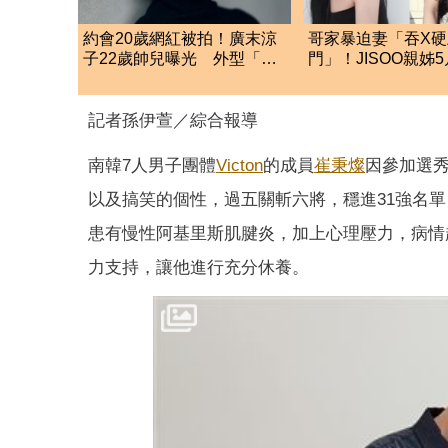
約會20歲網紅被拍！廣末涼
哥家暴迫妻「吞X硬
子22歲帥兒曝光 外型「複
門」！JISOO親姊
製貼上」爸媽神基因
新節目 網全炸鍋
記者孫伊萱／綜合報導
南韓7人男子團體
Victon
的成員
崔秉燦
因參加選
以及搞笑的個性，過五關斬六將，穩進31強名單
患有慢性阿基里斯肌腱炎，加上心理壓力，病情
力支持，讓他進行充分休養。