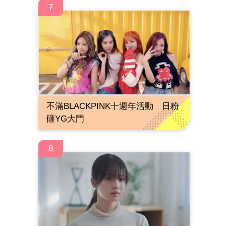
7
不滿BLACKPINK十週年活動 日粉
砸YG大門
8