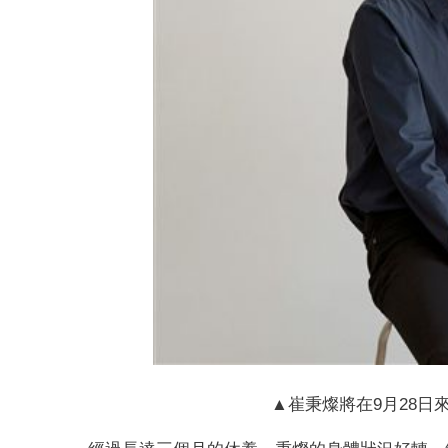
▲崔秉燦將在9月28日