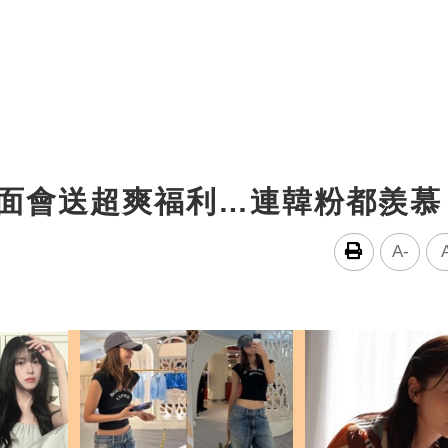
見面會送超爽福利…連韓粉都羨慕
A-