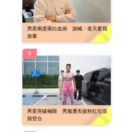
男星兩度罹白血病 淚喊：老天要我
放棄
6
男星突破極限 秀服遭丟披粉紅垃圾
袋登台