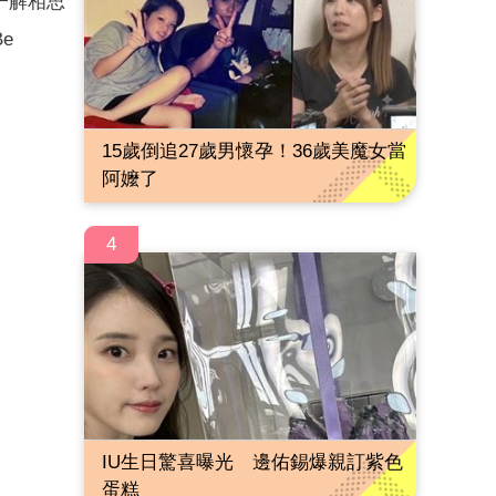
一解相思
e
15歲倒追27歲男懷孕！36歲美魔女當
阿嬤了
4
IU生日驚喜曝光 邊佑錫爆親訂紫色
蛋糕