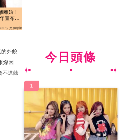
慘離婚！
6年宣布復
ed by
氣的外貌
今日頭條
秉燦因
會不遺餘
1