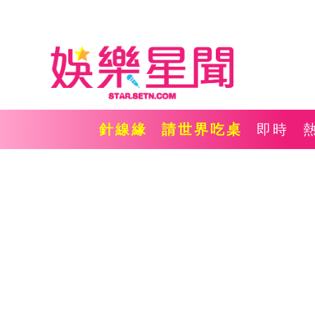
針線緣
請世界吃桌
即時