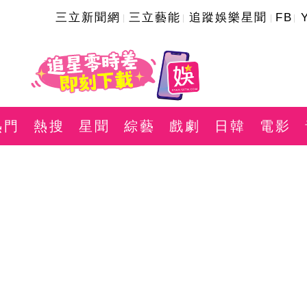
三立新聞網
三立藝能
追蹤娛樂星聞
FB
熱門
熱搜
星聞
綜藝
戲劇
日韓
電影