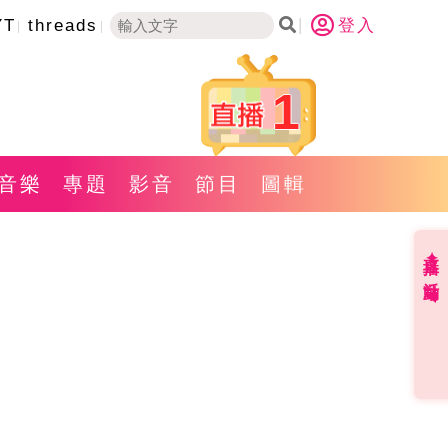
YT
threads
登入
1
音樂
專題
影音
節目
圖輯
直播✦活動