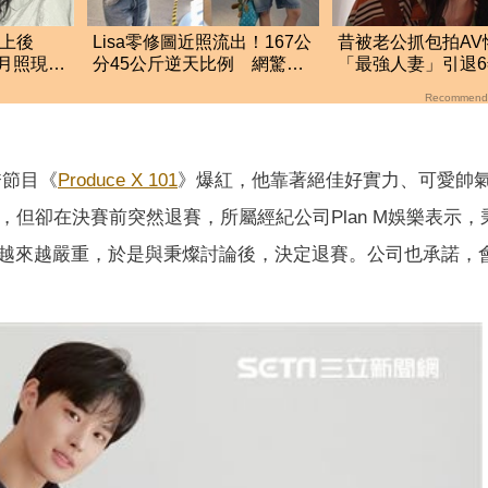
上後
Lisa零修圖近照流出！167公
昔被老公抓包拍AV
5月照現身
分45公斤逆天比例 網驚：
「最強人妻」引退
根本薄到快消失
出 老司機全暴動
Recommend
秀節目《
Produce X 101
》爆紅，他靠著絕佳好實力、可愛帥
，但卻在決賽前突然退賽，所屬經紀公司Plan M娛樂表示，
越來越嚴重，於是與秉燦討論後，決定退賽。公司也承諾，