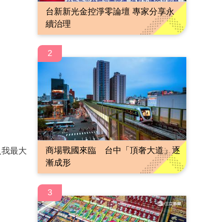
台新新光金控淨零論壇 專家分享永
續治理
2
商場戰國來臨 台中「頂奢大道」逐
人我最大
漸成形
3