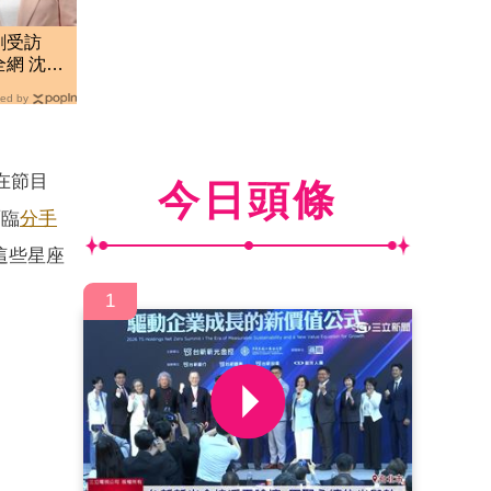
剛受訪
網 沈春
ed by
在節目
今日頭條
面臨
分手
這些星座
1