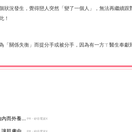
個狀況發生，覺得戀人突然「變了一個人」，無法再繼續跟
此！
為「關係失衡」而提分手或被分手，因為有一方ㄒ醫生奉獻
而外養...
PR・矽谷電波X
肌膚由...
PR・矽谷電波X