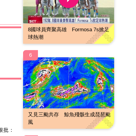
8國球員齊聚高雄 Formosa 7s掀足
球熱潮
6
又見三颱共存 鯨魚殘骸生成琵琶颱
風
狠批：