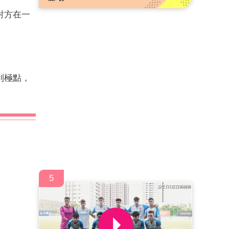
對方在一
到極點，
5