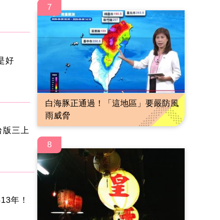
7
是好
白海豚正通過！「這地區」要嚴防風
雨威脅
台版三上
8
13年！