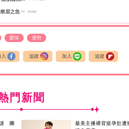
決燃眉之急
PR・易借網
愛情
運勢
加入
追蹤
加入
追蹤
熱門新聞
謎 團
最美主播裸背挺孕肚遭