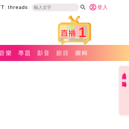
YT
threads
登入
1
音樂
專題
影音
節目
圖輯
直播✦活動