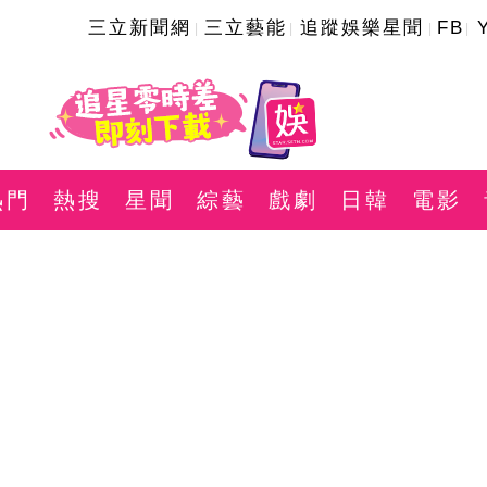
三立新聞網
三立藝能
追蹤娛樂星聞
FB
熱門
熱搜
星聞
綜藝
戲劇
日韓
電影