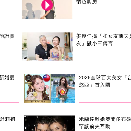
情色廚房
他證實
姜厚任揭「和女友前夫
友」撇小三傳言
新婚愛
2026全球百大美女「
悠亞」首入圍
歲舒莉初
米蘭達離婚奧蘭多布魯
罕談前夫互動