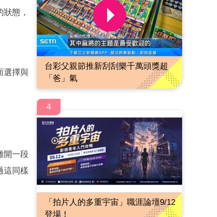
的狀態，
台彩父親節推新刮刮樂千萬頭獎超
而選擇與
「爸」氣
4
離開一段
過這同樣
「拍片人的多重宇宙」職涯論壇9/12
登場！