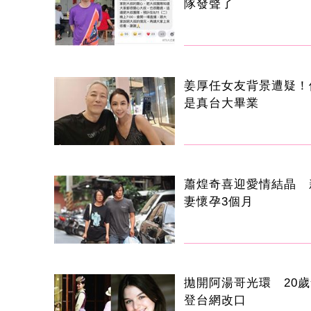
隊發聲了
姜厚任女友背景遭疑！
是真台大畢業
蕭煌奇喜迎愛情結晶 
妻懷孕3個月
拋開阿湯哥光環 20
登台網改口