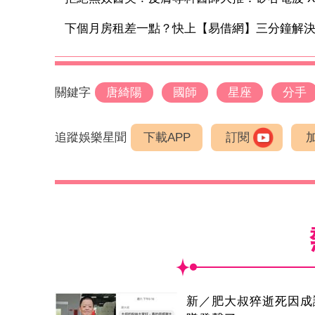
下個月房租差一點？快上【易借網】三分鐘解
關鍵字
唐綺陽
國師
星座
分手
追蹤娛樂星聞
下載APP
訂閱
新／肥大叔猝逝死因成