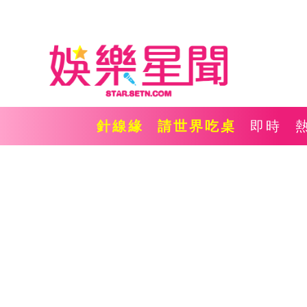
針線緣
請世界吃桌
即時