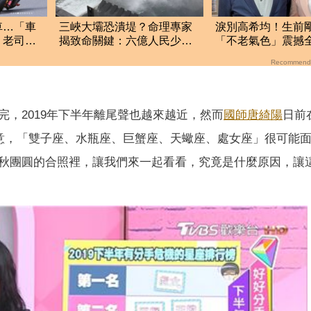
車…「車
三峽大壩恐潰堤？命理專家
淚別高希均！生前
！老司機
揭致命關鍵：六億人民少一
「不老氣色」震撼全
半
華痛曝私下真實面
Recommend
，2019年下半年離尾聲也越來越近，然而
國師
唐綺陽
日前
意，「雙子座、水瓶座、巨蟹座、天蠍座、處女座」很可能
秋團圓的合照裡，讓我們來一起看看，究竟是什麼原因，讓