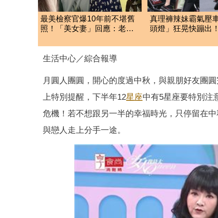
最美檢察官爆10年前不堪舊
真理褲辣妹霸氣壓
照！「美女妻」回應：老公
頭燈」狂晃快蹦出
當閨蜜；萬安當老公
嗨翻了
生活中心／綜合報導
月圓人團圓，開心的度過中秋，與親朋好友團圓完
上特別提醒，下半年12
星座
中有5星座要特別注
危機！若不想跟另一半的幸福時光，只停留在中
與戀人走上分手一途。