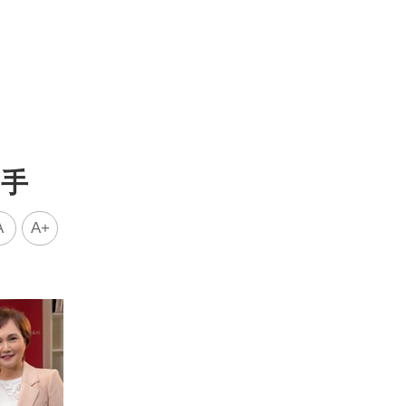
分手
A
A+