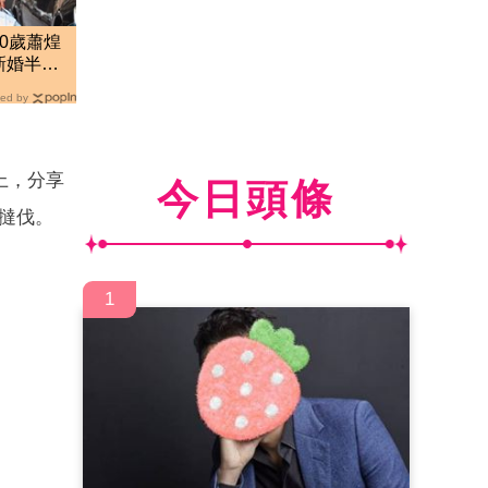
0歲蕭煌
新婚半年
ed by
上，分享
今日頭條
」撻伐。
1