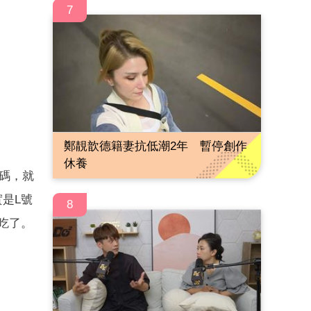
7
鄭靚歆德籍妻抗低潮2年 暫停創作
休養
S尺碼，就
是L號
8
吃了。