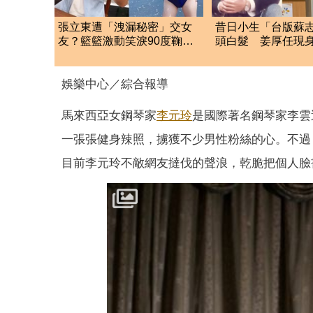
張立東遭「洩漏秘密」交女
昔日小生「台版蘇
友？籃籃激動笑淚90度鞠
頭白髮 姜厚任現
躬 反應全場看傻眼
檢署！
娛樂中心／綜合報導
馬來西亞女鋼琴家
李元玲
是國際著名鋼琴家李雲
一張張健身辣照，擄獲不少男性粉絲的心。不過，李
目前李元玲不敵網友撻伐的聲浪，乾脆把個人臉書跟I