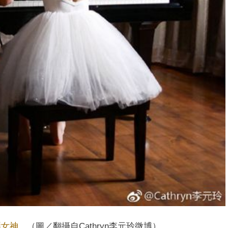
琴女神
。（圖／翻攝自Cathryn李元玲微博）