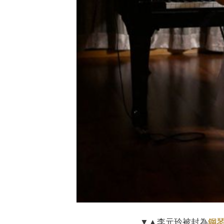
▼▲李元玲被封為
鋼