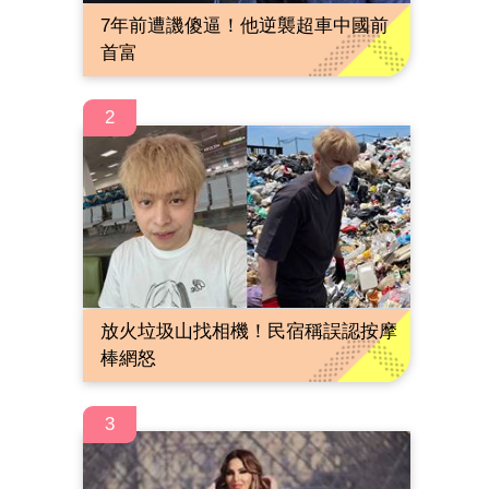
7年前遭譏傻逼！他逆襲超車中國前
首富
2
放火垃圾山找相機！民宿稱誤認按摩
棒網怒
3