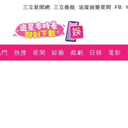
三立新聞網
三立藝能
追蹤娛樂星聞
FB
熱門
熱搜
星聞
綜藝
戲劇
日韓
電影