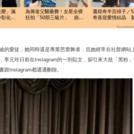
志燮」滿
為籌老父醫藥費！女星全裸
蕭煌奇半百得子／5
身彰化地
狂拍「50部三級片」 崩潰
奇喜迎愛情結晶 
大哭：沒靈魂了
「愛妻懷孕3個月」
Recommend
迪的愛徒，她同時還是專業芭蕾舞者，且她經常在社群網站
元玲日前在Instagram的一則貼文，卻引來大批「黑粉
nstagram都通通刪除。