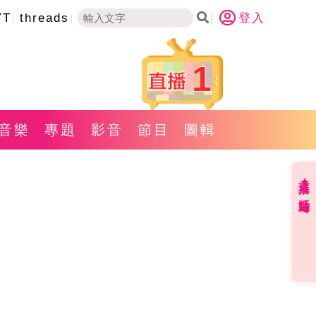
YT
threads
登入
1
音樂
專題
影音
節目
圖輯
直播✦活動