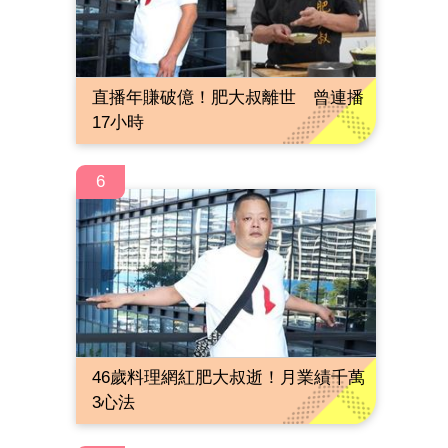
直播年賺破億！肥大叔離世 曾連播
17小時
6
46歲料理網紅肥大叔逝！月業績千萬
3心法