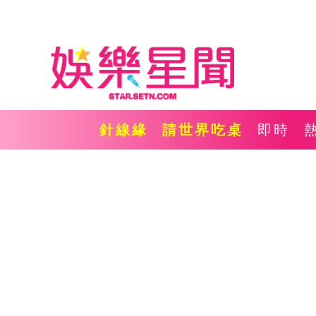
針線緣
請世界吃桌
即時