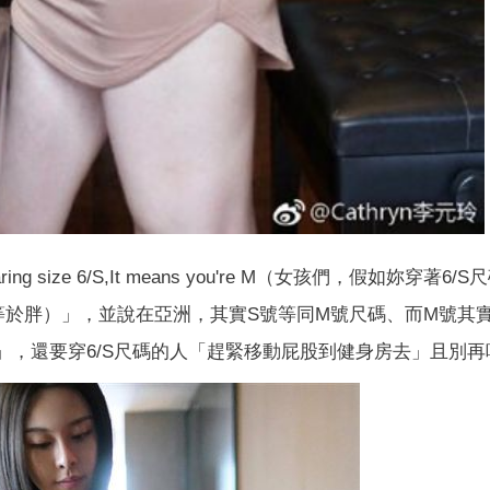
ing size 6/S,It means you're M（女孩們，假如妳穿著6/
號等於胖）」，並說在亞洲，其實S號等同M號尺碼、而M號其實
」，還要穿6/S尺碼的人「趕緊移動屁股到健身房去」且別再