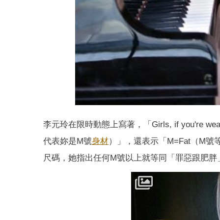
李元玲在限時動態上寫著，「Girls, if you're wear
代表妳是M號
身材
）」，還表示「M=Fat（M
尺碼，她指出任何M號以上就等同「罪惡跟肥胖