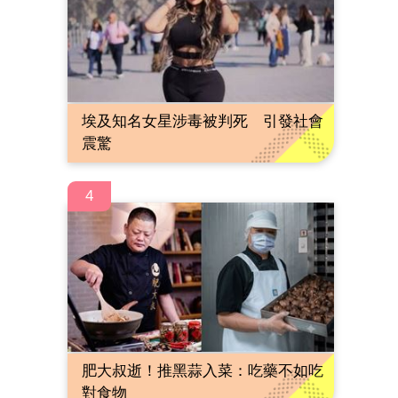
埃及知名女星涉毒被判死 引發社會
震驚
4
肥大叔逝！推黑蒜入菜：吃藥不如吃
對食物