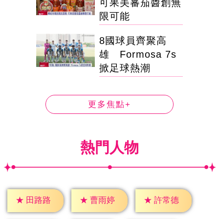
可果美蕃茄醬創無
限可能
8國球員齊聚高
雄 Formosa 7s
掀足球熱潮
更多焦點+
熱門人物
★
田路路
★
曹雨婷
★
許常德