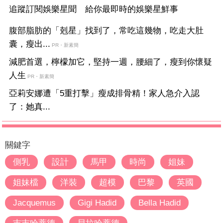
追蹤訂閱娛樂星聞 給你最即時的娛樂星鮮事
腹部脂肪的「剋星」找到了，常吃這幾物，吃走大肚
囊，瘦出...
PR・新素簡
減肥首選，檸檬加它，堅持一週，腰細了，瘦到你懷疑
人生
PR・新素簡
亞莉安娜遭「5重打擊」瘦成排骨精！家人急介入認
了：她真...
關鍵字
側乳
設計
馬甲
時尚
姐妹
姐妹檔
洋裝
超模
巴黎
英國
Jacquemus
Gigi Hadid
Bella Hadid