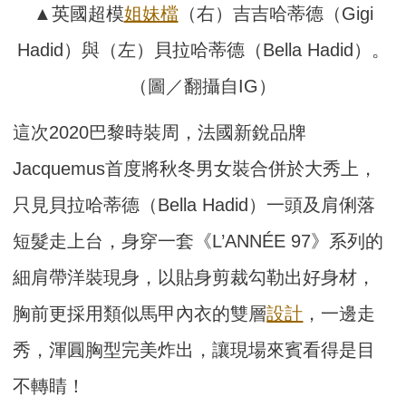
▲英國超模
姐妹檔
（右）吉吉哈蒂德（Gigi
Hadid）與（左）貝拉哈蒂德（Bella Hadid）。
（圖／翻攝自IG）
這次2020巴黎時裝周，法國新銳品牌
Jacquemus首度將秋冬男女裝合併於大秀上，
只見貝拉哈蒂德（Bella Hadid）一頭及肩俐落
短髮走上台，身穿一套《L’ANNÉE 97》系列的
細肩帶洋裝現身，以貼身剪裁勾勒出好身材，
胸前更採用類似馬甲內衣的雙層
設計
，一邊走
秀，渾圓胸型完美炸出，讓現場來賓看得是目
不轉睛！