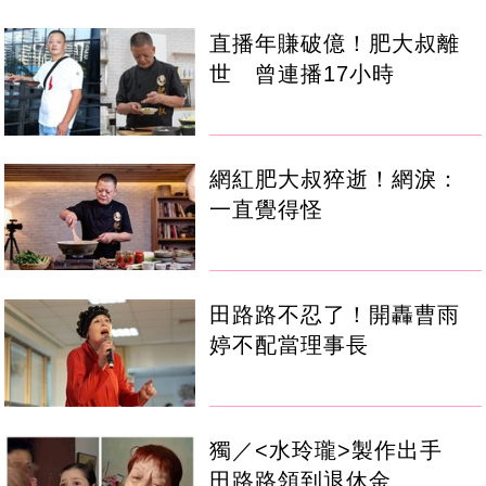
直播年賺破億！肥大叔離
世 曾連播17小時
網紅肥大叔猝逝！網淚：
一直覺得怪
田路路不忍了！開轟曹雨
婷不配當理事長
獨／<水玲瓏>製作出手
田路路領到退休金