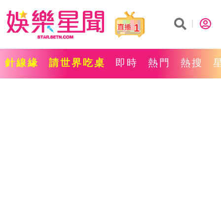
1
針線緣
請世界吃桌
即時
熱門
熱搜