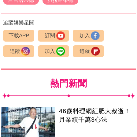
吉吉哈蒂德
貝拉哈蒂德
追蹤娛樂星聞
下載APP
訂閱
加入
追蹤
加入
追蹤
熱門新聞
46歲料理網紅肥大叔逝！
月業績千萬3心法