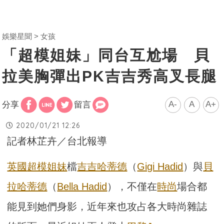
娛樂星聞
女孩
「超模姐妹」同台互尬場 貝
拉美胸彈出PK吉吉秀高叉長腿
A-
A
A+
分享
留言
2020/01/21 12:26
記者林芷卉／台北報導
英國
超模
姐妹
檔
吉吉哈蒂德
（
Gigi Hadid
）與
貝
拉哈蒂德
（
Bella Hadid
），不僅在
時尚
場合都
能見到她們身影，近年來也攻占各大時尚雜誌