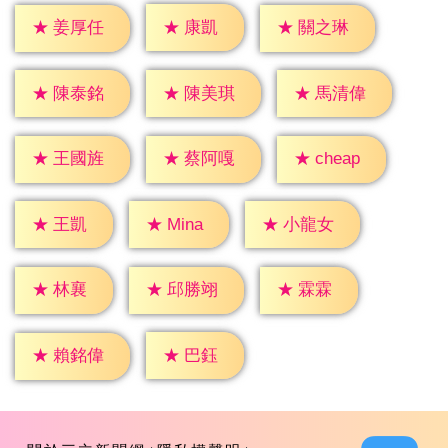
★
康凱
★
姜厚任
★
關之琳
★
陳泰銘
★
陳美琪
★
馬清偉
★
cheap
★
王國旌
★
蔡阿嘎
★
王凱
★
Mina
★
小龍女
★
林襄
★
霖霖
★
邱勝翊
★
巴鈺
★
賴銘偉