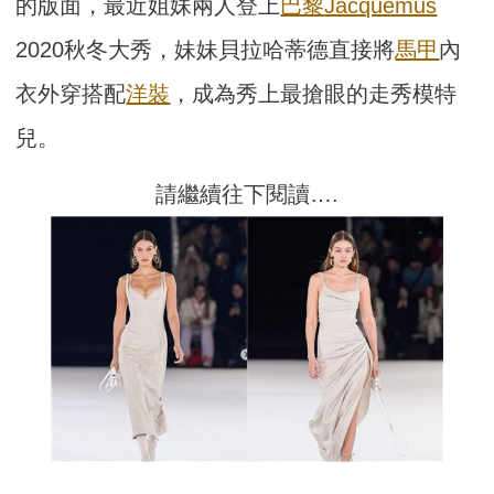
的版面，最近姐妹兩人登上
巴黎
Jacquemus
2020秋冬大秀，妹妹貝拉哈蒂德直接將
馬甲
內
衣外穿搭配
洋裝
，成為秀上最搶眼的走秀模特
兒。
請繼續往下閱讀….