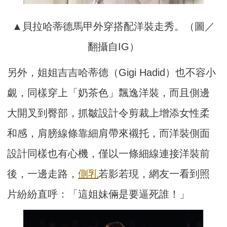
▲貝拉哈蒂德馬甲外穿搭配洋裝走秀。（圖／
翻攝自IG）
另外，姐姐吉吉哈蒂德（Gigi Hadid）也不容小
覷，同樣穿上「奶茶色」飄逸洋裝，而且側邊
大開叉到臀部，抓皺設計令剪裁上增添女性柔
和感，肩膀線條靠細肩帶來襯托，而洋裝側面
設計同樣也有心機，僅以一條細線連接洋裝前
後，一邊走路，
側乳
若影若現，網友一看到照
片紛紛直呼：「這姐妹倆是要逼死誰！」