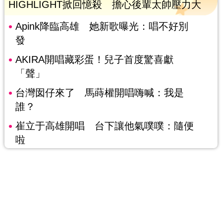
HIGHLIGHT掀回憶殺 擔心後輩太帥壓力大
Apink降臨高雄 她新歌曝光：唱不好別
發
AKIRA開唱藏彩蛋！兒子首度驚喜獻
「聲」
台灣囡仔來了 馬蒔權開唱嗨喊：我是
誰？
崔立于高雄開唱 台下讓他氣噗噗：隨便
啦