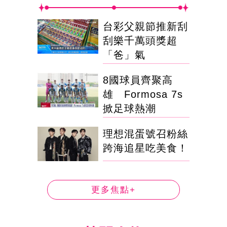
台彩父親節推新刮
刮樂千萬頭獎超
「爸」氣
8國球員齊聚高
雄 Formosa 7s
掀足球熱潮
理想混蛋號召粉絲
跨海追星吃美食！
更多焦點+