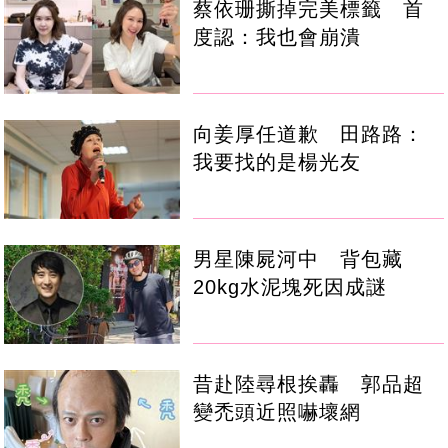
蔡依珊撕掉完美標籤 首
度認：我也會崩潰
向姜厚任道歉 田路路：
我要找的是楊光友
男星陳屍河中 背包藏
20kg水泥塊死因成謎
昔赴陸尋根挨轟 郭品超
變禿頭近照嚇壞網