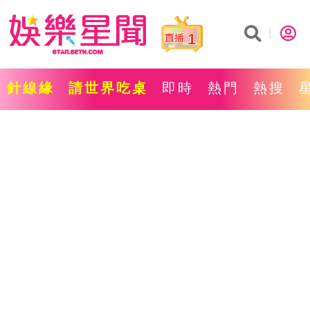
1
針線緣
請世界吃桌
即時
熱門
熱搜