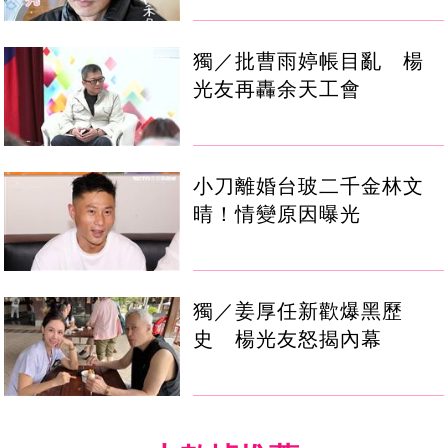
獨／批曹雨婷帳目亂 楊
光友再轟余天工會
小刀離婚台玻二千金林文
晴！情變原因曝光
獨／姜厚任新歡爆黑歷
史 楊光友怒揭內幕