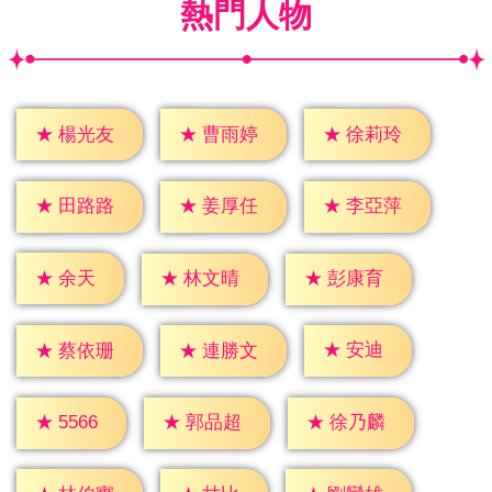
熱門人物
★
楊光友
★
曹雨婷
★
徐莉玲
★
田路路
★
姜厚任
★
李亞萍
★
余天
★
林文晴
★
彭康育
★
安迪
★
蔡依珊
★
連勝文
★
5566
★
郭品超
★
徐乃麟