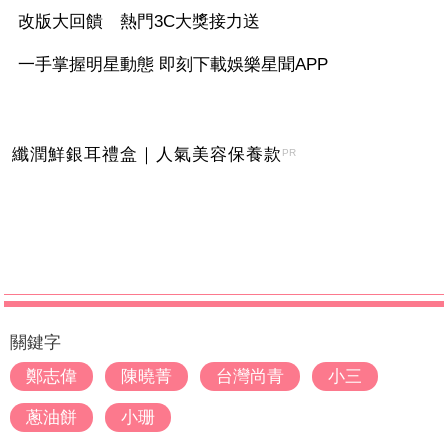
改版大回饋 熱門3C大獎接力送
一手掌握明星動態 即刻下載娛樂星聞APP
纖潤鮮銀耳禮盒｜人氣美容保養款
PR
關鍵字
鄭志偉
陳曉菁
台灣尚青
小三
蔥油餅
小珊