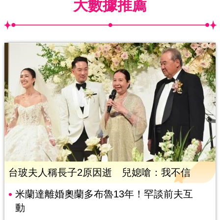
大數據推薦
台玻夫人稱長子2原因逝 兒媳嗆：我不信
米蘭達離婚奧蘭多布魯13年！罕談前夫互
動