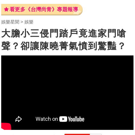
看更多《台灣尚青》專題報導
娛樂星聞
娛樂
大膽小三侵門踏戶竟進家門嗆
聲？卻讓陳曉菁氣憤到驚豔？