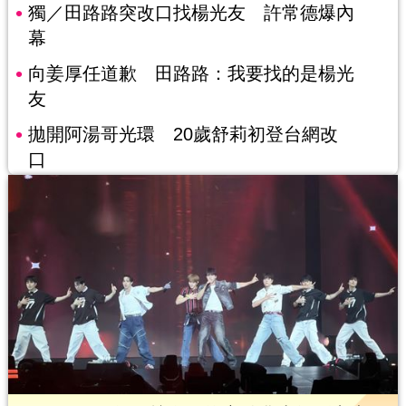
獨／田路路突改口找楊光友 許常德爆內
幕
向姜厚任道歉 田路路：我要找的是楊光
友
拋開阿湯哥光環 20歲舒莉初登台網改
口