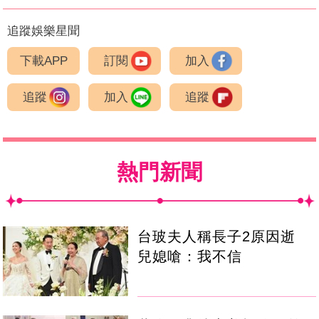
追蹤娛樂星聞
下載APP
訂閱
加入
追蹤
加入
追蹤
熱門新聞
台玻夫人稱長子2原因逝
兒媳嗆：我不信