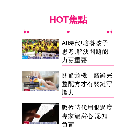
HOT焦點
AI時代!培養孩子
思考.解決問題能
力更重要
關節危機！醫籲完
整配方才有關鍵守
護力
數位時代用眼過度
專家籲當心'認知
負荷'