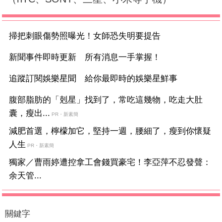
掃把刺眼傷勢照曝光！女師恐失明要提告
新聞事件即時更新 所有消息一手掌握！
追蹤訂閱娛樂星聞 給你最即時的娛樂星鮮事
腹部脂肪的「剋星」找到了，常吃這幾物，吃走大肚
囊，瘦出...
PR・新素簡
減肥首選，檸檬加它，堅持一週，腰細了，瘦到你懷疑
人生
PR・新素簡
獨家／曹雨婷遭控拿工會錢買豪宅！李亞萍不忍發聲：
余天管...
關鍵字