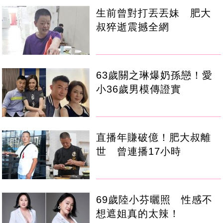
生前曾對打丟丟妹 肥大
叔猝逝震撼全網
63歲關之琳爆奶孫戀！愛
小36歲男模傳證實
直播年賺破億！肥大叔離
世 曾連播17小時
69歲陸小芬曬照 性感不
想遮姐真的太辣！