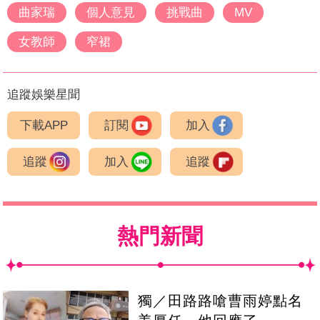
曲家瑞
個人意見
挑戰曲
MV
女教師
窄裙
追蹤娛樂星聞
下載APP
訂閱
加入
追蹤
加入
追蹤
熱門新聞
獨／田路路嗆曹雨婷點名