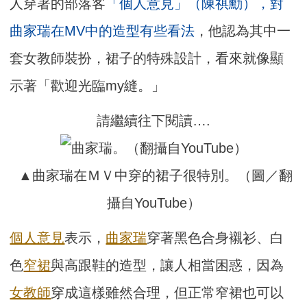
人穿著的部落客
「個人意見」（陳祺勳），對
曲家瑞在MV中的造型有些看法
，他認為其中一
套女教師裝扮，裙子的特殊設計，看來就像顯
示著「歡迎光臨my縫。」
請繼續往下閱讀….
▲曲家瑞在ＭＶ中穿的裙子很特別。（圖／翻
攝自YouTube）
個人意見
表示，
曲家瑞
穿著黑色合身襯衫、白
色
窄裙
與高跟鞋的造型，讓人相當困惑，因為
女教師
穿成這樣雖然合理，但正常窄裙也可以