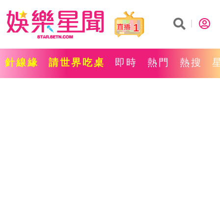
1
針線緣
請世界吃桌
即時
熱門
熱搜