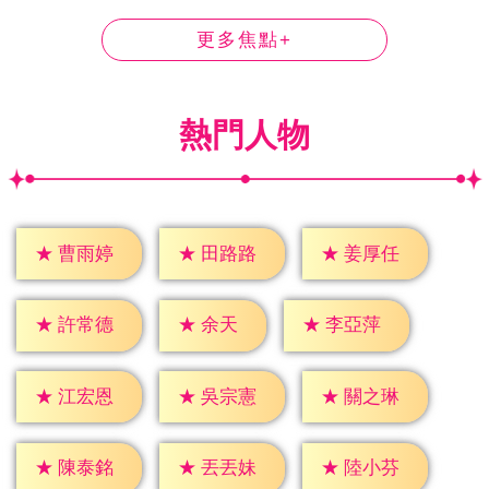
更多焦點+
熱門人物
★
曹雨婷
★
田路路
★
姜厚任
★
余天
★
許常德
★
李亞萍
★
江宏恩
★
吳宗憲
★
關之琳
★
陳泰銘
★
丟丟妹
★
陸小芬