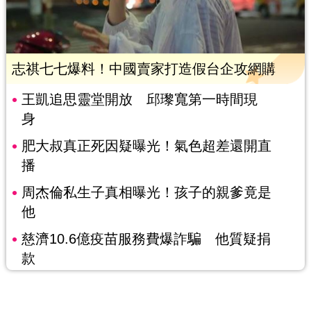
志祺七七爆料！中國賣家打造假台企攻網購
王凱追思靈堂開放 邱瓈寬第一時間現
身
肥大叔真正死因疑曝光！氣色超差還開直
播
周杰倫私生子真相曝光！孩子的親爹竟是
他
慈濟10.6億疫苗服務費爆詐騙 他質疑捐
款