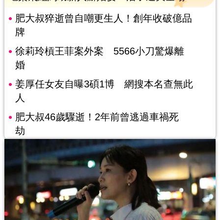
肥大叔猝逝曾自嘲更生人！創年收破億品
牌
徐莉玲槓王菲案外案 5566小刀驚爆離
婚
姜厚任女友自曝3碩1博 網搜本名查無此
人
肥大叔46歲驟逝！2年前曾逃過車禍死
劫