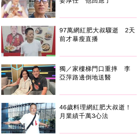
姜厚任 他回應了
97萬網紅肥大叔驟逝 2天
前才暴瘦直播
獨／家樓梯門口重摔 李
亞萍路邊倒地送醫
46歲料理網紅肥大叔逝！
月業績千萬3心法