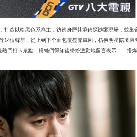
，打造以暗黑色系為主，
彷彿身歷其境偵探辦案現場，並集
等14位韓星，
從上到下全面包覆整節車廂，彷彿明星陪著乘
星熱門打卡景點，粉絲們得知後紛紛激動地留言表示：「
搭