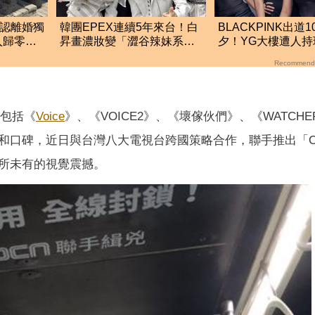
星認離婚獨
韓團EPEX連續5年來台！白
BLACKPINK出道
入歸零」
昇畫濃妝變「澀谷辣妹系男
夕！YG大樓遭人持
生」 9月兩場攻台
砸 公司火速改口
Recommend
，包括《
Voice
》、《VOICE2》、《壞傢伙們》、《WATCHE
和口碑，近日與台灣八大電視台跨國策略合作，聯手推出「O
所未有的視覺震撼。