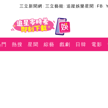
三立新聞網
三立藝能
追蹤娛樂星聞
FB
熱門
熱搜
星聞
綜藝
戲劇
日韓
電影