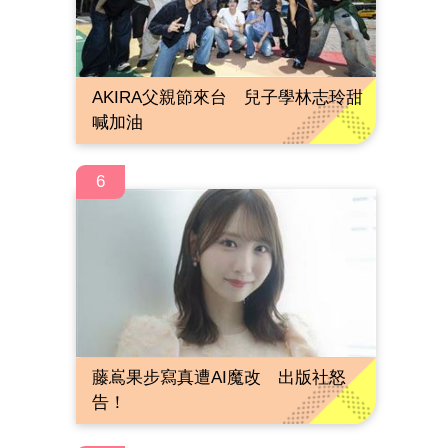
AKIRA父親節來台 兒子學林志玲甜
喊加油
6
藤嶌果步寫真遭AI魔改 出版社怒
告！