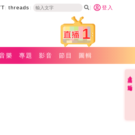
YT
threads
登入
1
音樂
專題
影音
節目
圖輯
直播✦活動