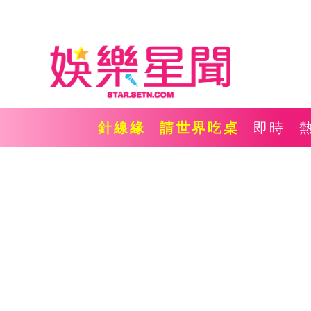
針線緣
請世界吃桌
即時