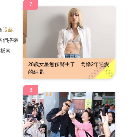
7
合
張赫
、
客們搭乘
爆板南
28歲女星無預警生了 閃婚2年迎愛
的結晶
8