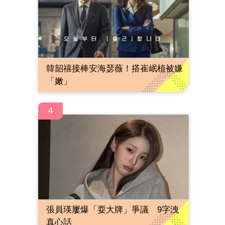
韓韶禧接棒安海瑟薇！搭崔岷植被嫌
「嫩」
4
張員瑛屢爆「耍大牌」爭議 9字洩
真心話