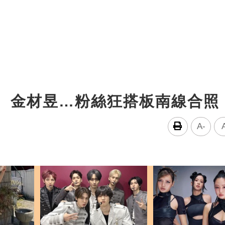
赫、金材昱…粉絲狂搭板南線合照
A-