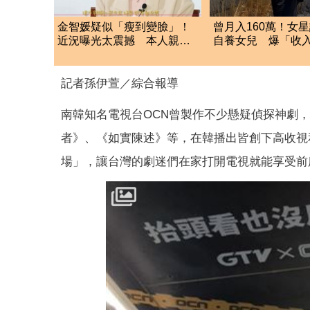
金智媛疑似「瘦到變臉」！
曾月入160萬！女
近況曝光太震撼 本人親揭
自養女兒 爆「收
狀態：現在最美麗
咖啡廳打工近況曝
記者孫伊萱／綜合報導
南韓知名電視台OCN曾製作不少懸疑偵探神劇
者》、《如實陳述》等，在韓播出皆創下高收視
場」，讓台灣的劇迷們在家打開電視就能享受前