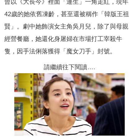
曾以《大長今》裡面「連生」一角走紅，現年
42歲的她依舊凍齡，
甚至還被稱作「韓版王祖
賢」。劇中她飾演女主角吳月兒，除了與母親
經營餐廳，
她還化身屠婦在市場打工宰殺牛
隻，因手法俐落獲得「魔女刀手」
封號。
請繼續往下閱讀….