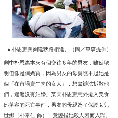
▲朴恩惠與劉建狹路相逢。（圖／東森提供）
劇中朴恩惠本來有個交往多年的男友，雖然聰
明但卻是個媽寶，因為男友的母親瞧不起她是
個「在市場賣牛肉的女人」，
想盡辦法拆散他
們，遲遲沒有結婚。某天朴恩惠意外捲入美食
部落客的死亡事件，
男友的母親為了保護女兒
世娜（朴泰仁 飾），竟誣指她殺人因而入獄。