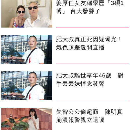
姜厚任女友稱學歷「3碩1
博」 台大發聲了
肥大叔真正死因疑曝光！
氣色超差還開直播
肥大叔離世享年46歲 對
手丟丟妹悼念發聲
失智公公偷超商 陳明真
崩潰報警親立遺囑