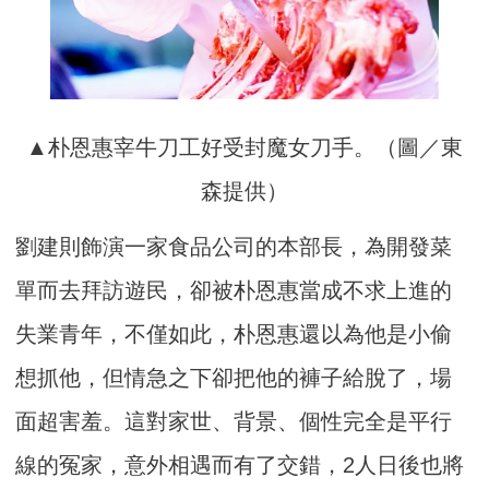
▲朴恩惠宰牛刀工好受封魔女刀手。（圖／東
森提供）
劉建則飾演一家食品公司的本部長，為開發菜
單而去拜訪遊民，
卻被朴恩惠當成不求上進的
失業青年，不僅如此，
朴恩惠還以為他是小偷
想抓他，但情急之下卻把他的褲子給脫了，
場
面超害羞。這對家世、背景、個性完全是平行
線的冤家，
意外相遇而有了交錯，2人日後也將