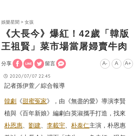
娛樂星聞
女孩
《大長今》爆紅！42歲「韓版
王祖賢」菜市場當屠婦賣牛肉
A-
A
A+
分享
留言
2020/07/07 22:45
記者孫伊萱／綜合報導
韓劇
《
甜蜜冤家
》，由《無盡的愛》導演李賢
植與《百年新娘》
編劇白英淑攜手打造，找來
朴恩惠
、
劉建
、
李載宇
、
朴泰仁
主演，
朴恩惠