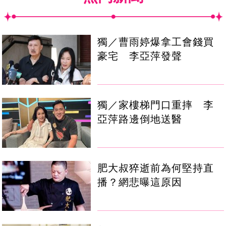
獨／曹雨婷爆拿工會錢買
豪宅 李亞萍發聲
獨／家樓梯門口重摔 李
亞萍路邊倒地送醫
肥大叔猝逝前為何堅持直
播？網悲曝這原因