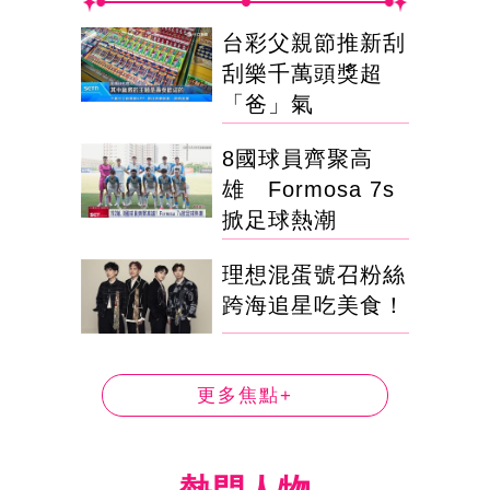
台彩父親節推新刮
刮樂千萬頭獎超
「爸」氣
8國球員齊聚高
雄 Formosa 7s
掀足球熱潮
理想混蛋號召粉絲
跨海追星吃美食！
更多焦點+