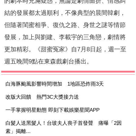
的劇本時充滿疑惑，
無論是劇情曲折、情感糾
結的發展都太過順利，
不像典型的晨間韓劇，
但隨著閨蜜相爭、復仇之路、
身世之謎等情節
發展，加上與劉建、李載宇的三角戀，
劇情將
更加精彩。《甜蜜冤家》自7月8日起，
週一至
週五晚間9點在東森戲劇台播出。
白海豚颱風影響時間增加 1地區恐炸雨3天
改版大回饋 熱門3C大獎接力送
一手掌握明星動態 即刻下載娛樂星聞APP
白髮人送黑髮人！台玻夫人喪子首發聲 痛曝「2因
素」揭離...