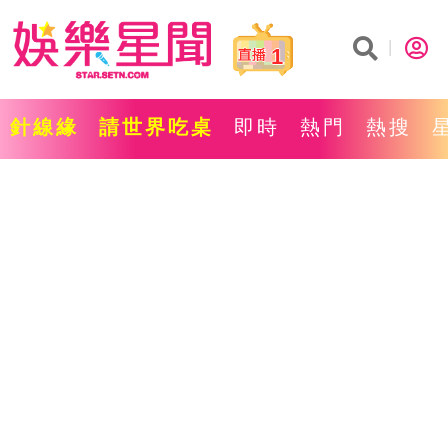
1
針線緣
請世界吃桌
即時
熱門
熱搜