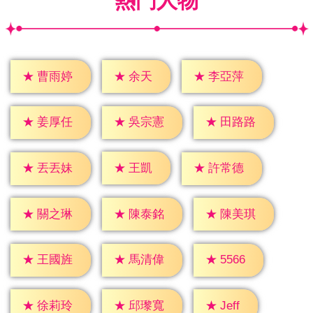
熱門人物
★
余天
★
曹雨婷
★
李亞萍
★
姜厚任
★
吳宗憲
★
田路路
★
王凱
★
丟丟妹
★
許常德
★
關之琳
★
陳泰銘
★
陳美琪
★
5566
★
王國旌
★
馬清偉
★
Jeff
★
徐莉玲
★
邱瓈寬