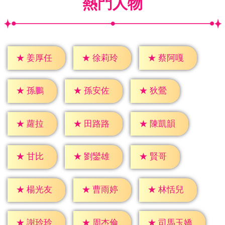
熱門人物
★
姜厚任
★
徐莉玲
★
蔡阿嘎
★
孫鵬
★
狄鶯
★
孫安佐
★
蘿拉
★
田路路
★
陳凱韻
★
甘比
★
賢哥
★
劉鑾雄
★
楊光友
★
曹雨婷
★
林恬兒
★
謝玲玲
★
周杰倫
★
司馬玉嬌