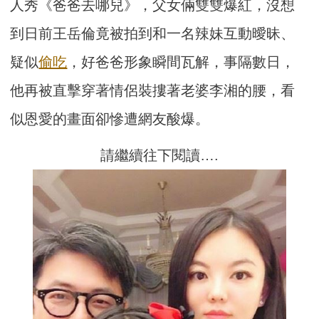
人秀《爸爸去哪兒》，父女倆雙雙爆紅，沒想
到日前王岳倫竟被拍到和一名辣妹互動曖昧、
疑似
偷吃
，好爸爸形象瞬間瓦解，事隔數日，
他再被直擊穿著情侶裝摟著老婆李湘的腰，看
似恩愛的畫面卻慘遭網友酸爆。
請繼續往下閱讀….