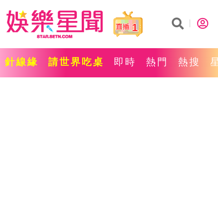
1
針線緣
請世界吃桌
即時
熱門
熱搜