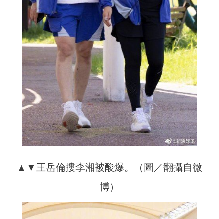
▲▼王岳倫摟李湘被酸爆。（圖／翻攝自微
博）