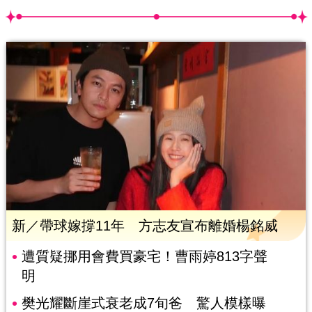
新／帶球嫁撐11年 方志友宣布離婚楊銘威
遭質疑挪用會費買豪宅！曹雨婷813字聲
明
樊光耀斷崖式衰老成7旬爸 驚人模樣曝