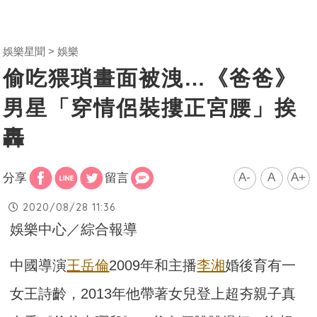
娛樂星聞
娛樂
偷吃猥瑣畫面被洩…《爸爸》
男星「穿情侶裝摟正宮腰」挨
轟
A-
A
A+
分享
留言
2020/08/28 11:36
娛樂中心／綜合報導
中國導演
王岳倫
2009年和主播
李湘
婚後育有一
女王詩齡，2013年他帶著女兒登上超夯親子真