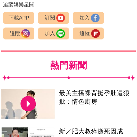
追蹤娛樂星聞
下載APP
訂閱
加入
追蹤
加入
追蹤
熱門新聞
最美主播裸背挺孕肚遭狠
批：情色廚房
新／肥大叔猝逝死因成