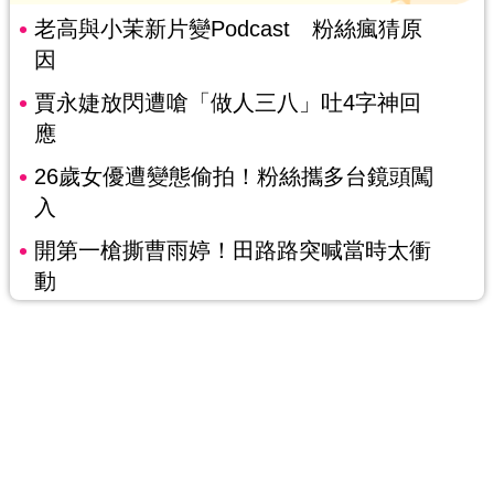
老高與小茉新片變Podcast 粉絲瘋猜原
因
賈永婕放閃遭嗆「做人三八」吐4字神回
應
26歲女優遭變態偷拍！粉絲攜多台鏡頭闖
入
開第一槍撕曹雨婷！田路路突喊當時太衝
動