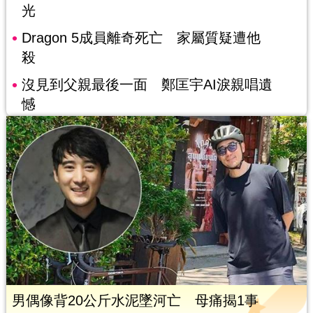
光
Dragon 5成員離奇死亡 家屬質疑遭他
殺
沒見到父親最後一面 鄭匡宇AI淚親唱遺
憾
男偶像背20公斤水泥墜河亡 母痛揭1事