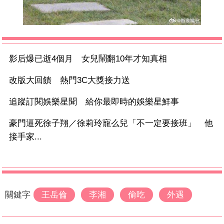
影后爆已逝4個月 女兒鬧翻10年才知真相
改版大回饋 熱門3C大獎接力送
追蹤訂閱娛樂星聞 給你最即時的娛樂星鮮事
豪門逼死徐子翔／徐莉玲寵么兒「不一定要接班」 他
接手家...
關鍵字
王岳倫
李湘
偷吃
外遇