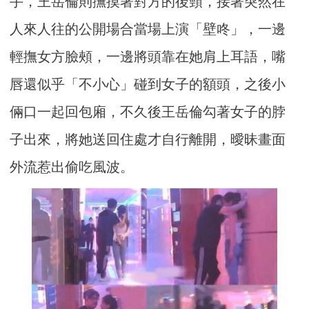
手，王岳倫則撫摸著對方的後頸，接著突然在
人來人往的公開場合當場上演「壁咚」，一邊
輕撫女方臉頰，一邊將頭靠在她肩上耳語，嘴
唇還似乎「不小心」碰到女子的額頭，之後小
倆口一起回包廂，不久後王岳倫勾著女子的脖
子出來，將她送回住處才自行離開，曖昧畫面
外流惹出偷吃風波。