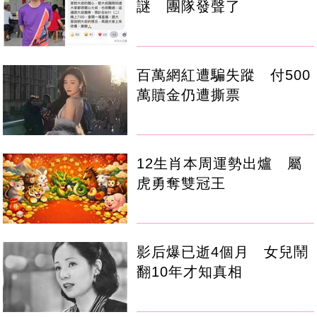
謎 團隊發聲了
百萬網紅遭騙失蹤 付500
萬贖金仍遭撕票
12生肖本周運勢出爐 屬
虎勇奪雙冠王
影后爆已逝4個月 女兒鬧
翻10年才知真相