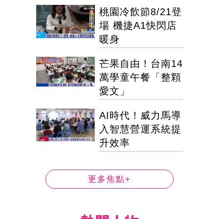
桃園冷飲節8/21登
場 機捷A1快閃店
暖身
芒果自由！台南14
萬學童午餐「整顆
愛文」
AI時代！威力馬導
入智慧營運系統提
升效率
更多焦點+