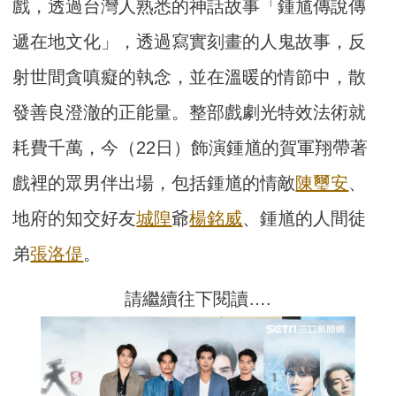
戲，透過台灣人熟悉的神話故事「鍾馗傳說傳
遞在地文化」，透過寫實刻畫的人鬼故事，反
射世間貪嗔癡的執念，並在溫暖的情節中，散
發善良澄澈的正能量。整部戲劇光特效法術就
耗費千萬，今（22日）飾演鍾馗的賀軍翔帶著
戲裡的眾男伴出場，包括鍾馗的情敵
陳璽安
、
地府的知交好友
城隍
爺
楊銘威
、鍾馗的人間徒
弟
張洛偍
。
請繼續往下閱讀….