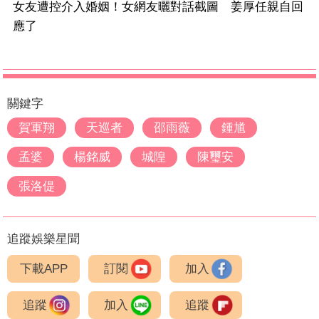
女友遭控介入婚姻！女網友曬對話截圖 姜厚任親自回
應了
關鍵字
賀軍翔
天巡者
邵雨薇
鍾馗
孟婆
楊銘威
城隍
陳璽安
張洛偍
追蹤娛樂星聞
下載APP
訂閱
加入
追蹤
加入
追蹤