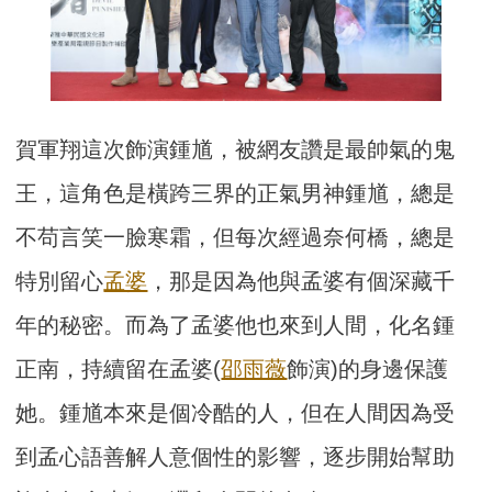
賀軍翔這次飾演鍾馗，被網友讚是最帥氣的鬼
王，這角色是橫跨三界的正氣男神鍾馗，總是
不苟言笑一臉寒霜，但每次經過奈何橋，總是
特別留心
孟婆
，那是因為他與孟婆有個深藏千
年的秘密。而為了孟婆他也來到人間，化名鍾
正南，持續留在孟婆(
邵雨薇
飾演)的身邊保護
她。鍾馗本來是個冷酷的人，但在人間因為受
到孟心語善解人意個性的影響，逐步開始幫助