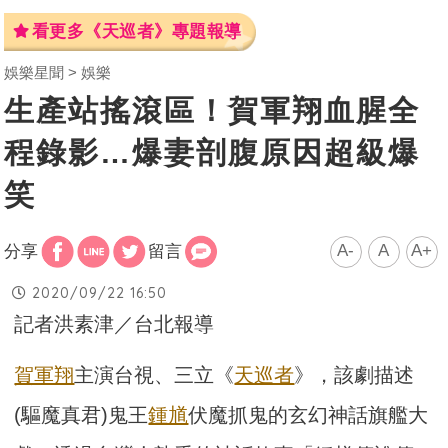
看更多《天巡者》專題報導
娛樂星聞
娛樂
生產站搖滾區！賀軍翔血腥全
程錄影…爆妻剖腹原因超級爆
笑
A-
A
A+
分享
留言
2020/09/22 16:50
記者洪素津／台北報導
賀軍翔
主演台視、三立《
天巡者
》，該劇描述
(驅魔真君)鬼王
鍾馗
伏魔抓鬼的玄幻神話旗艦大