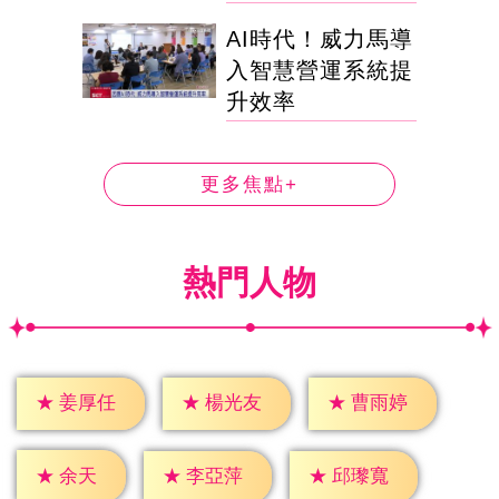
AI時代！威力馬導
入智慧營運系統提
升效率
更多焦點+
熱門人物
★
姜厚任
★
楊光友
★
曹雨婷
★
余天
★
李亞萍
★
邱瓈寬