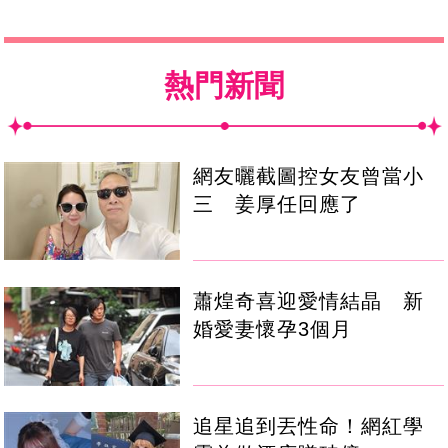
熱門新聞
網友曬截圖控女友曾當小
三 姜厚任回應了
蕭煌奇喜迎愛情結晶 新
婚愛妻懷孕3個月
追星追到丟性命！網紅學