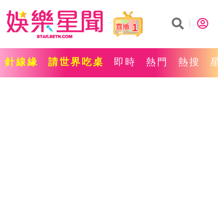
1
針線緣
請世界吃桌
即時
熱門
熱搜