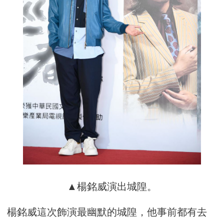
▲楊銘威演出城隍。
楊銘威這次飾演最幽默的城隍，他事前都有去