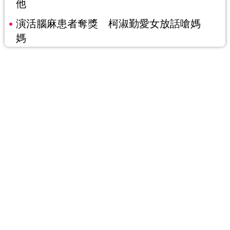
他
演活腦麻患者奪獎 柯淑勤愛女放話嗆媽
媽