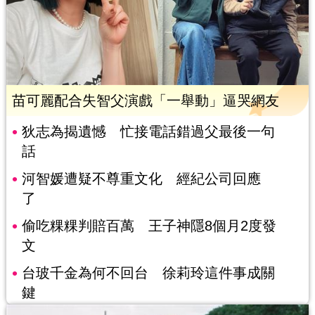
苗可麗配合失智父演戲「一舉動」逼哭網友
狄志為揭遺憾 忙接電話錯過父最後一句
話
河智媛遭疑不尊重文化 經紀公司回應
了
偷吃粿粿判賠百萬 王子神隱8個月2度發
文
台玻千金為何不回台 徐莉玲這件事成關
鍵