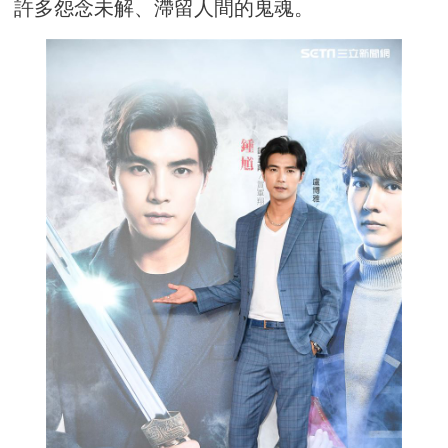
許多怨念未解、滯留人間的鬼魂。