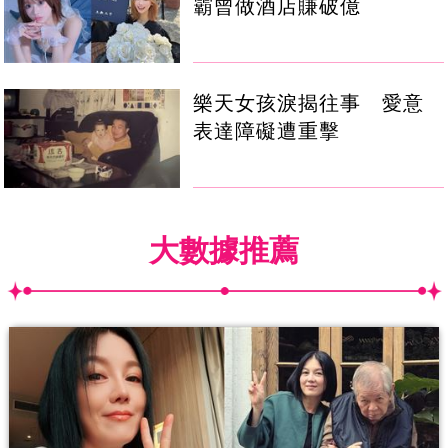
霸曾做酒店賺破億
樂天女孩淚揭往事 愛意
表達障礙遭重擊
大數據推薦