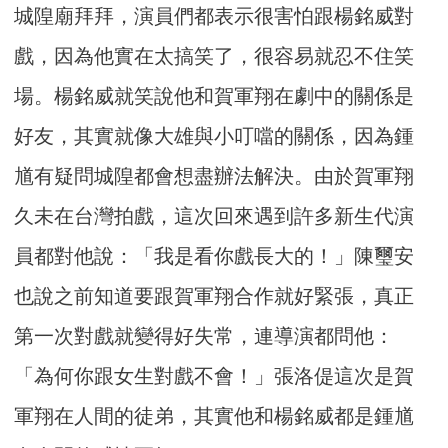
城隍廟拜拜，演員們都表示很害怕跟楊銘威對
戲，因為他實在太搞笑了，很容易就忍不住笑
場。楊銘威就笑說他和賀軍翔在劇中的關係是
好友，其實就像大雄與小叮噹的關係，因為鍾
馗有疑問城隍都會想盡辦法解決。由於賀軍翔
久未在台灣拍戲，這次回來遇到許多新生代演
員都對他說：「我是看你戲長大的！」陳璽安
也說之前知道要跟賀軍翔合作就好緊張，真正
第一次對戲就變得好失常，連導演都問他：
「為何你跟女生對戲不會！」張洛偍這次是賀
軍翔在人間的徒弟，其實他和楊銘威都是鍾馗