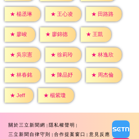
★
楊丞琳
★
王心凌
★
田路路
★
廖峻
★
王凱
★
廖錦德
★
吳宗憲
★
徐莉玲
★
林逸欣
★
林春銘
★
陳品妤
★
周杰倫
★
Jeff
★
楊紫瓊
關於三立新聞網
隱私權聲明
三立新聞自律守則
合作提案窗口
意見反應