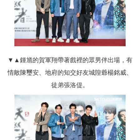
▼▲鍾馗的賀軍翔帶著戲裡的眾男伴出場，有
情敵陳璽安、地府的知交好友城隍爺楊銘威、
徒弟張洛偍。