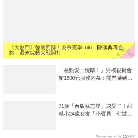
《大熱門》強勢回歸！吳宗憲率Lulu、陳漢典再合
體 週末綜藝大戰開打
「差點愛上婉晴！」男模親揭會
館1600元服務內幕：開門嚇到險
尿出來
71歲「台版蘇志燮」認愛了！甜
喊小24歲女友「小寶貝」七世情
緣震撼曝光
Recommended by