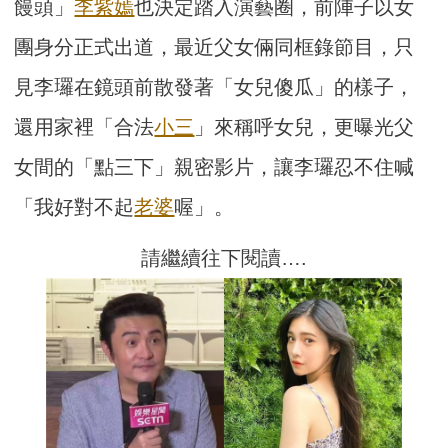
饅頭」
李紫嫣
也決定踏入演藝圈，前陣子以女
團身分正式出道，最近父女倆同框錄節目，只
見李㼈在鏡頭前散發著「女兒傻瓜」的樣子，
還用家裡「合法
小三
」來稱呼女兒，更曝光父
女間的「點三下」親密影片，讓李㼈忍不住喊
「我好對不起
老婆
喔」。
請繼續往下閱讀….