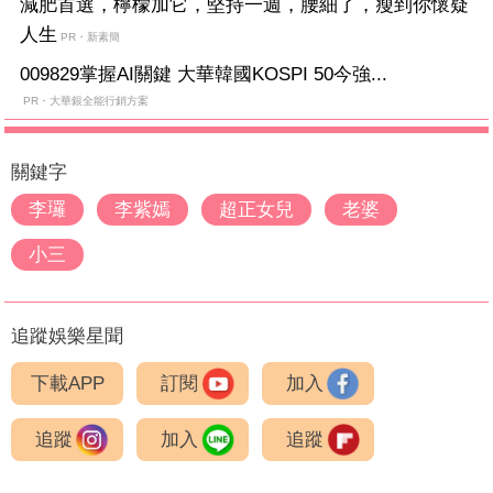
減肥首選，檸檬加它，堅持一週，腰細了，瘦到你懷疑
人生
PR・新素簡
009829掌握AI關鍵 大華韓國KOSPI 50今強...
PR・大華銀全能行銷方案
關鍵字
李㼈
李紫嫣
超正女兒
老婆
小三
追蹤娛樂星聞
下載APP
訂閱
加入
追蹤
加入
追蹤