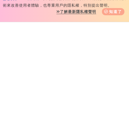
術來改善使用者體驗，也尊重用戶的隱私權，特別提出聲明。
了解最新隱私權聲明
知道了
HOT焦點
台灣大董事長連4
屆入選台灣企業領
袖100強
市場到酒場料理！
可果美蕃茄醬創無
限可能
桃園海客季登場
結合科技認識海客