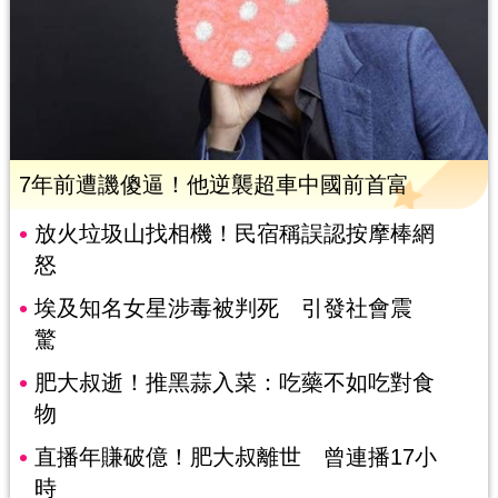
7年前遭譏傻逼！他逆襲超車中國前首富
放火垃圾山找相機！民宿稱誤認按摩棒網
怒
埃及知名女星涉毒被判死 引發社會震
驚
肥大叔逝！推黑蒜入菜：吃藥不如吃對食
物
直播年賺破億！肥大叔離世 曾連播17小
時