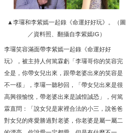
▲李㼈和李紫嫣一起錄《命運好好玩》。（圖
／資料照、翻攝自李紫嫣IG）
李㼈笑容滿面帶李紫嫣一起錄《命運好好
玩》，被主持人何篤霖虧「李㼈哥你的笑容完
全是，你帶女兒出來，跟帶老婆出來的笑容是
不一樣」，李㼈一聽秒回，「帶女兒出來是很
高興很愉悅，帶老婆出來是誠惶誠恐」，何篤
霖直問：「說女兒是家裡合法的小三，說爸爸
對女兒的疼愛勝過對老婆，你老婆是屬一屬二
的漂亮，你說愛一定都愛，但是有什麼不一