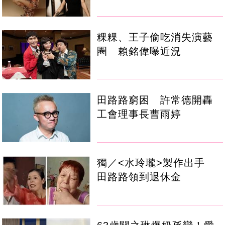
粿粿、王子偷吃消失演藝
圈 賴銘偉曝近況
田路路窮困 許常德開轟
工會理事長曹雨婷
獨／<水玲瓏>製作出手
田路路領到退休金