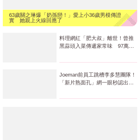
63歲關之琳爆「奶孫戀！」愛上小36歲男模傳證
實 她親上火線回應了
料理網紅「肥大叔」離世！曾推
黑蒜頭入菜傳遞家常味 97萬粉
絲不捨
Joeman前員工跳槽李多慧團隊！
「新片熟面孔」網一眼秒認出：
被挖走了