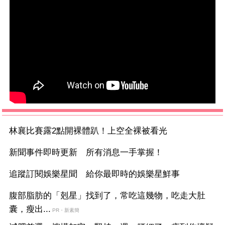
林襄比賽露2點開裸體趴！上空全裸被看光
新聞事件即時更新 所有消息一手掌握！
追蹤訂閱娛樂星聞 給你最即時的娛樂星鮮事
腹部脂肪的「剋星」找到了，常吃這幾物，吃走大肚
囊，瘦出...
PR・新素簡