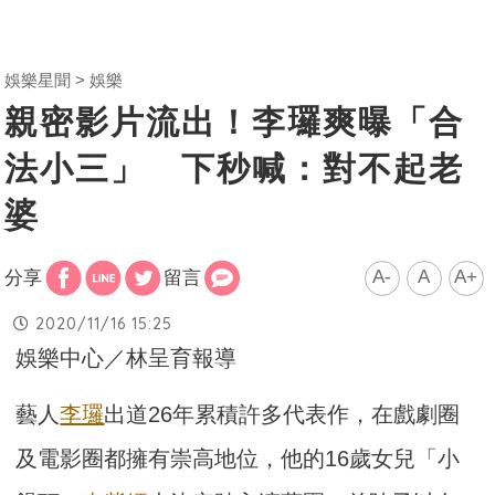
娛樂星聞
娛樂
親密影片流出！李㼈爽曝「合
法小三」 下秒喊：對不起老
婆
A-
A
A+
分享
留言
2020/11/16 15:25
娛樂中心／林呈育報導
藝人
李㼈
出道26年累積許多代表作，在戲劇圈
及電影圈都擁有崇高地位，他的16歲女兒「小