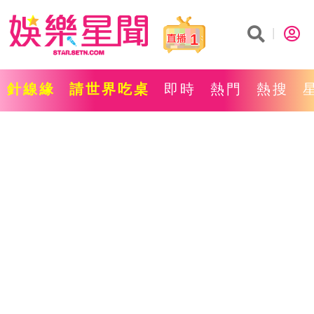
1
針線緣
請世界吃桌
即時
熱門
熱搜