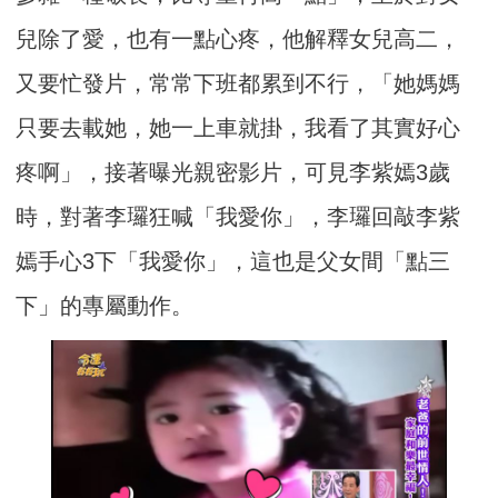
兒除了愛，也有一點心疼，他解釋女兒高二，
又要忙發片，常常下班都累到不行，「她媽媽
只要去載她，她一上車就掛，我看了其實好心
疼啊」，接著曝光親密影片，可見李紫嫣3歲
時，對著李㼈狂喊「我愛你」，李㼈回敲李紫
嫣手心3下「我愛你」，這也是父女間「點三
下」的專屬動作。