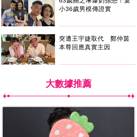
63歲關之琳爆奶孫戀！愛
小36歲男模傳證實
突遭王宇婕取代 鄭仲茵
本尊回應真實主因
大數據推薦