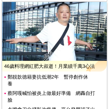
46歲料理網紅肥大叔逝！月業績千萬3心法
鄭靚歆德籍妻抗低潮2年 暫停創作休
養
蔡阿嘎喊怕被炎上做最好準備 網轟自打
臉