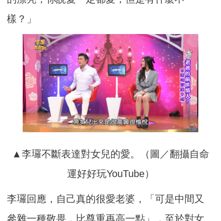
樣？」
▲李㼈不斷表達對女兒的愛。（圖／翻攝自命
運好好玩YouTube）
李㼈回應，自己真的很愛老婆，「可是中間又
參雜一種敬畏，比尊重再高一點」，至於對女