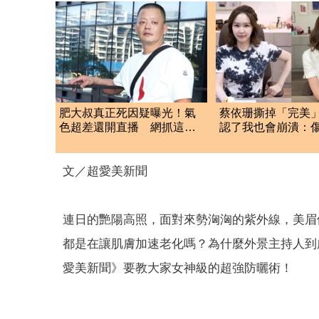
肥大叔真正死因疑曝光！氣
蔡依珊撕掉「完美
色超差還開直播 網抓這一
認了我也會崩潰：
點超不合理
會癒合
文／超愛美新聞
連日的艷陽高照，面對來勢洶洶的紫外線，美眉
都是在讓肌膚加速老化嗎？為什麼外景主持人到
愛美新聞》要教大家女神級的超強防曬術！