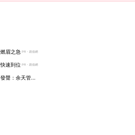
決燃眉之急
PR・易借網
金快速到位
PR・易借網
聲：余天管...