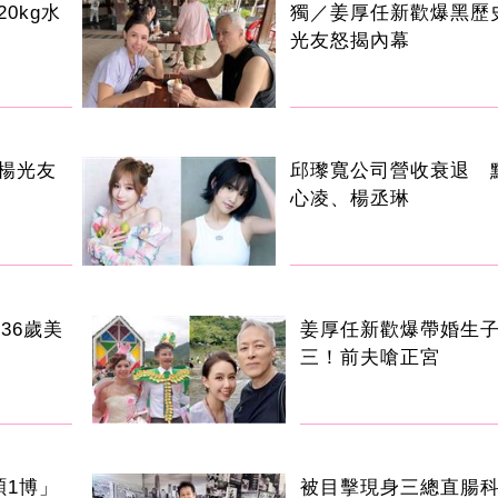
0kg水
獨／姜厚任新歡爆黑歷
光友怒揭內幕
楊光友
邱瓈寬公司營收衰退 
心凌、楊丞琳
36歲美
姜厚任新歡爆帶婚生
三！前夫嗆正宮
碩1博」
被目擊現身三總直腸科