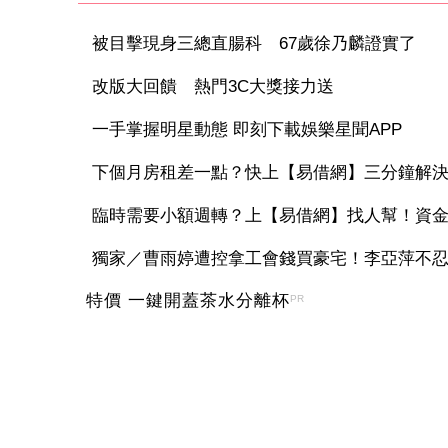
被目擊現身三總直腸科 67歲徐乃麟證實了
改版大回饋 熱門3C大獎接力送
一手掌握明星動態 即刻下載娛樂星聞APP
下個月房租差一點？快上【易借網】三分鐘解
臨時需要小額週轉？上【易借網】找人幫！資
獨家／曹雨婷遭控拿工會錢買豪宅！李亞萍不忍發
特價 一鍵開蓋茶水分離杯
PR