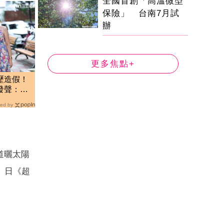
全國首創「高溫微型
保險」 台南7月試
辦
更多焦點+
歷造假！
發聲：不
ed by
道曬太陽
）日《超