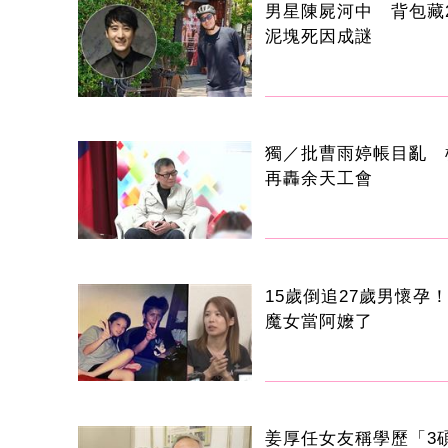
男星陳屍河中 背包藏2
泥塊死因成謎
獨／批曹雨婷帳目亂 
再轟余天工會
15歲倒追27歲男懷孕！
魔女當阿嬤了
姜厚任女友稱學歷「3