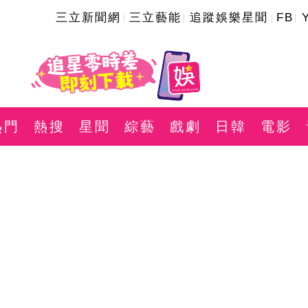
三立新聞網
三立藝能
追蹤娛樂星聞
FB
熱門
熱搜
星聞
綜藝
戲劇
日韓
電影