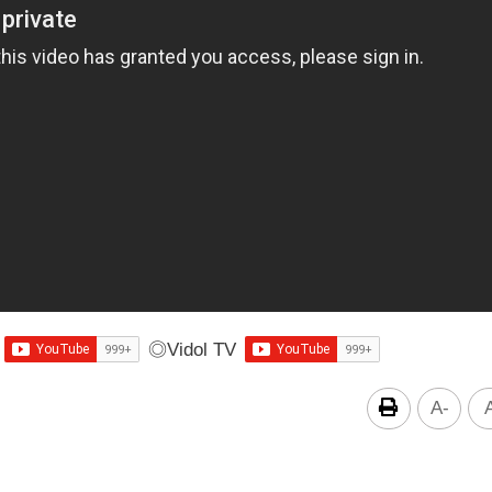
◎
Vidol TV
A-