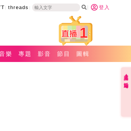
YT
threads
登入
1
音樂
專題
影音
節目
圖輯
直播✦活動