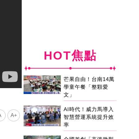
HOT焦點
芒果自由！台南14萬
學童午餐「整顆愛
文」
AI時代！威力馬導入
A
A+
智慧營運系統提升效
率