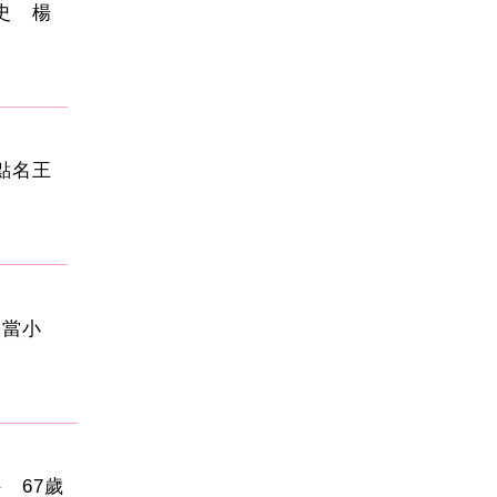
史 楊
點名王
子當小
 67歲