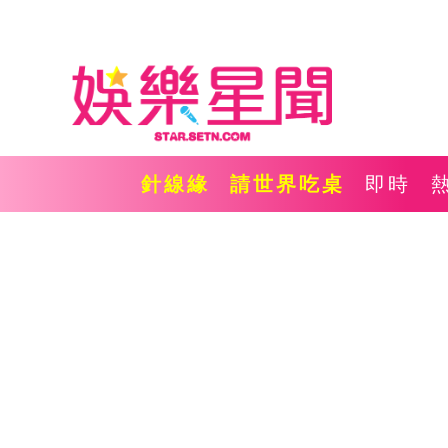
針線緣
請世界吃桌
即時