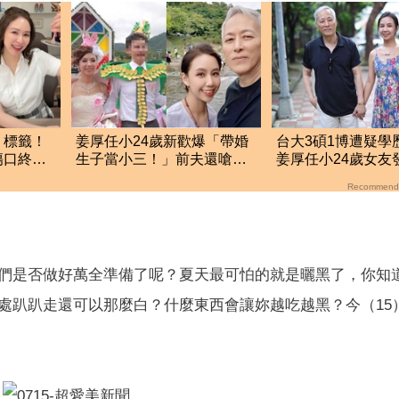
」標籤！
姜厚任小24歲新歡爆「帶婚
台大3碩1博遭疑學
傷口終究
生子當小三！」前夫還嗆正
姜厚任小24歲女友
宮 黑歷史曝光
必證明自己是對的
Recommend
們是否做好萬全準備了呢？夏天最可怕的就是曬黑了，你知
處趴趴走還可以那麼白？什麼東西會讓妳越吃越黑？今（15