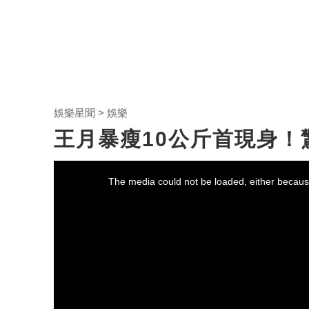
娛樂星聞
娛樂
王月暴瘦10公斤首現身
This
is
a
The media could not be loaded, either because
modal
window.