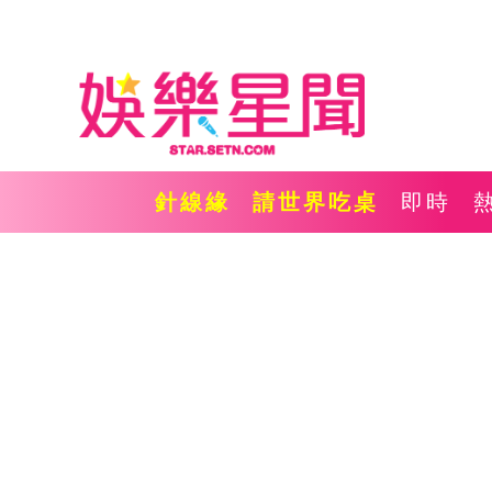
針線緣
請世界吃桌
即時