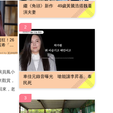
繼《角頭》新作 49歲黃騰浩搭魏蔓
演夫妻
2
狂！26
宸希「驚
ed by
演員鳳小
車佳元錄音曝光 嗆能讓李昇基、泰
來觀賞，
民死
回來，老
3