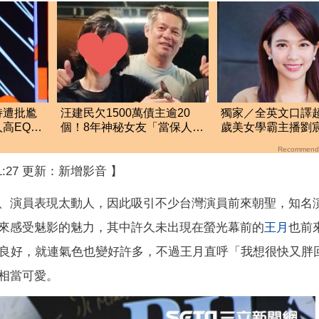
持遭批尷
汪建民欠1500萬債主逾20
獨家／全英文口譯超
高EQ回
個！8年神秘女友「當保人」
歲美女學霸主播劉
遭討債 一度想不開
人經歷」曝光
Recommend
21:27 更新：新增影音 】
、演員表現太動人，因此吸引不少台灣演員前來朝聖，知名
來感受魅影的魅力，其中許久未出現在螢光幕前的
王月
也前
況良好，就連氣色也變好許多，不過王月直呼「我想很快又胖
相當可愛。