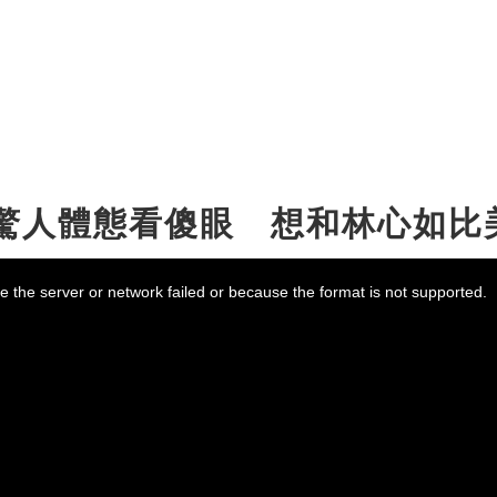
！驚人體態看傻眼 想和林心如比
 the server or network failed or because the format is not supported.