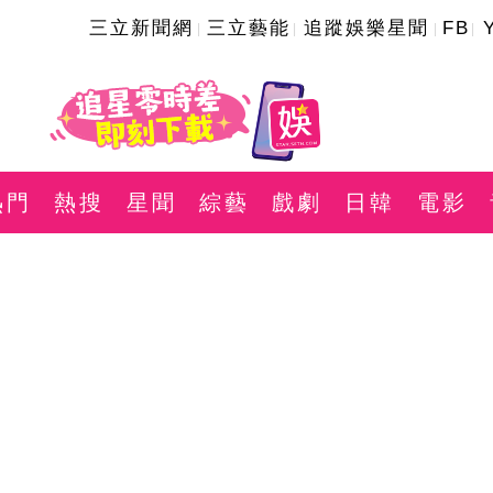
三立新聞網
三立藝能
追蹤娛樂星聞
FB
熱門
熱搜
星聞
綜藝
戲劇
日韓
電影