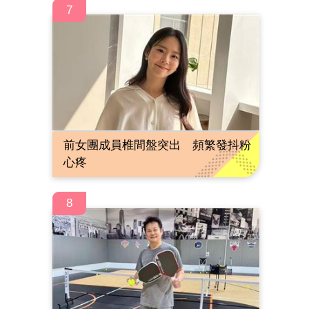
7
前女團成員椎間盤突出 頻繁發抖粉
心疼
8