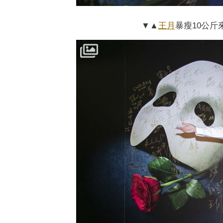
▼▲
王月
暴瘦10公