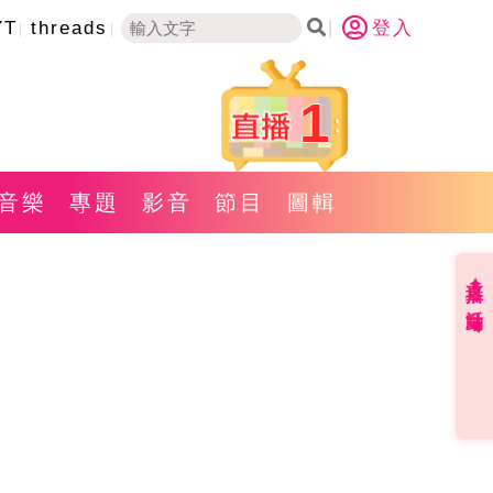
YT
threads
登入
1
音樂
專題
影音
節目
圖輯
直播✦活動