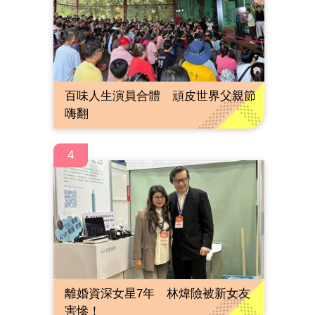
百味人生演員合體 頑皮世界父親節
嗨翻
4
離婚資深女星7年 林煒險被新女友
害慘！