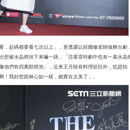
看，起碼都要看七次以上」，更透露以前國修老師做舞台劇
次想被水晶燈掉下來嚇一跳，「莎慕雷特劇中也有一幕水晶
像他們有四萬顆燈泡」，近來王月除有料理節目外，也趕拍
啊！我好想跟林心如一樣，她實在太美了」。