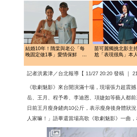
結婚10年！隋棠與老公「每
苗可麗獨挑北影主
晚固定做1事」愛情保鮮 超
尬「表現很鳥」本人
閃畫面流出
應：我努力
記者洪素津／台北報導【 11/27 20:20 發稿 ｜ 
《歌劇魅影》來台開演滿十場，現場張力超震撼
岳、王月、程予希、李迪恩、項婕如等藝人都前
日前王月瘦身鏟肉10公斤，表示瘦身後身體狀
人家嘛！」語畢還當場高歌《歌劇魅影》一曲，