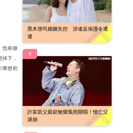
黑木啓司婚姻失控 涉違反保護令遭
逮
，也有做
6
燈掉下，
《華燈初
許富凱父親節無懼風雨開唱！憶亡父
淚崩