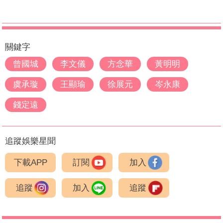
關鍵字
曾國城
李文儀
方念華
黃明明
虞承璇
王顯瑜
徐展元
岑永康
錢定遠
追蹤娛樂星聞
下載APP
訂閱
加入
追蹤
加入
追蹤