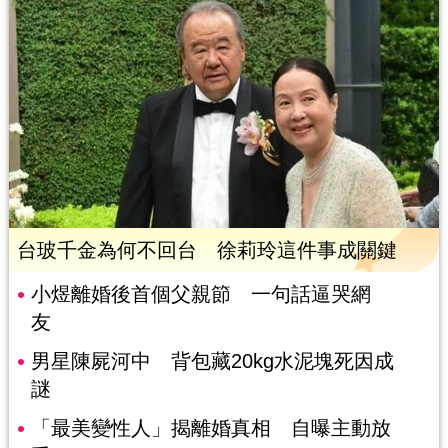
台玻千金為何不回台 徐莉玲這件事成關鍵
小煜離婚後首個父親節 一句話逼哭網
友
男星陳屍河中 背包藏20kg水泥塊死因成
謎
「最美變性人」揭離婚真相 自曝主動放