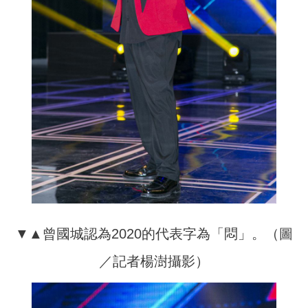
▼▲曾國城認為2020的代表字為「悶」。（圖
／記者楊澍攝影）