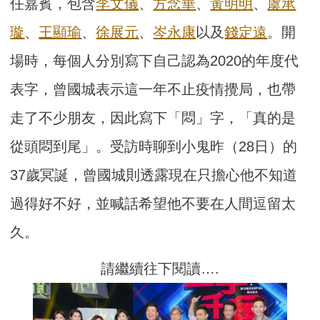
任嘉賓，包含
李文儀
、
方念華
、
黃明明
、
虞承
璇
、
王顯瑜
、
徐展元
、
岑永康
以及
錢定遠
。開
場時，每個人分別寫下自己認為2020的年度代
表字，曾國城表示這一年不止疫情攪局，也帶
走了不少朋友，因此寫下「悶」字，「真的是
從頭悶到尾」。受訪時聊到小鬼昨（28日）的
37歲冥誕，曾國城則透露現在只擔心他不知道
過得好不好，並喊話希望他不要在人間逗留太
久。
請繼續往下閱讀….