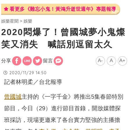
看更多《難忘小鬼！黃鴻升逝世週年》專題報導
娛樂星聞
娛樂
2020悶爆了！曾國城夢小鬼燦
笑又消失 喊話別逗留太久
A-
A
A+
分享
留言
2020/11/29 14:50
記者林明柔／台北報導
曾國城
主持的《一字千金》將推出5集春節特別
節目，今日（29）進行節目首錄，開放媒體探
班採訪，現場更邀來了各台實力堅強的主播擔