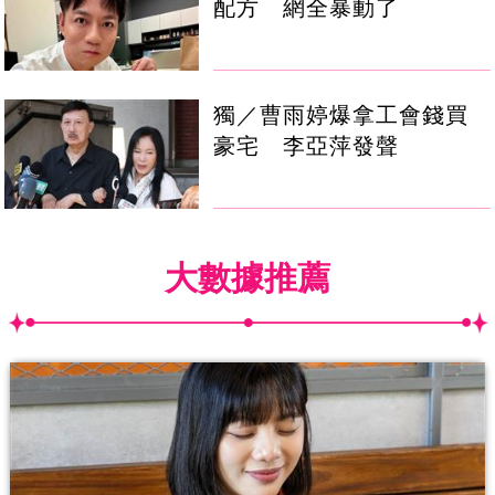
配方 網全暴動了
獨／曹雨婷爆拿工會錢買
豪宅 李亞萍發聲
大數據推薦