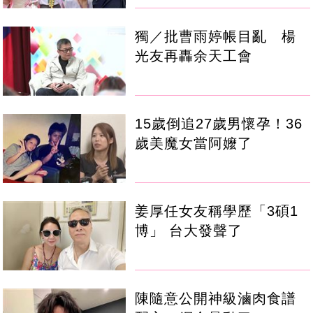
獨／批曹雨婷帳目亂 楊
光友再轟余天工會
15歲倒追27歲男懷孕！36
歲美魔女當阿嬤了
姜厚任女友稱學歷「3碩1
博」 台大發聲了
陳隨意公開神級滷肉食譜