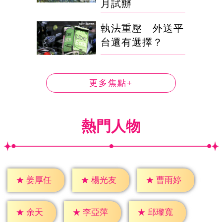
月試辦
執法重壓 外送平
台還有選擇？
更多焦點+
熱門人物
★
姜厚任
★
楊光友
★
曹雨婷
★
余天
★
李亞萍
★
邱瓈寬