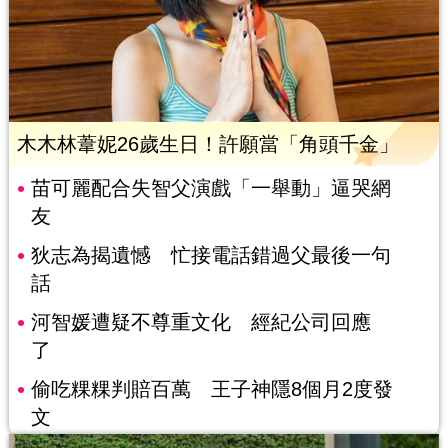
木木林葦妮26歲生日！許願當「角頭千金」
苗可麗配合失智父演戲「一舉動」逼哭網
友
狄志為揭遺憾 忙接電話錯過父最後一句
話
河智媛遭疑不尊重文化 經紀公司回應
了
偷吃粿粿判賠百萬 王子神隱8個月2度發
文