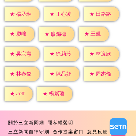
★
楊丞琳
★
王心凌
★
田路路
★
廖峻
★
王凱
★
廖錦德
★
吳宗憲
★
徐莉玲
★
林逸欣
★
林春銘
★
陳品妤
★
周杰倫
★
Jeff
★
楊紫瓊
關於三立新聞網
隱私權聲明
三立新聞自律守則
合作提案窗口
意見反應