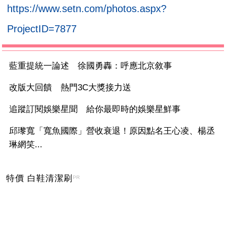
https://www.setn.com/photos.aspx?
ProjectID=7877
藍重提統一論述 徐國勇轟：呼應北京敘事
改版大回饋 熱門3C大獎接力送
追蹤訂閱娛樂星聞 給你最即時的娛樂星鮮事
邱瓈寬「寬魚國際」營收衰退！原因點名王心凌、楊丞
琳網笑...
特價 白鞋清潔刷
PR