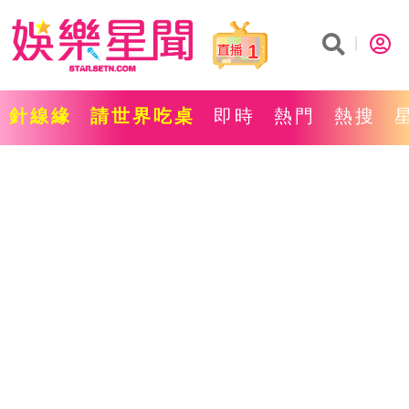
1
針線緣
請世界吃桌
即時
熱門
熱搜