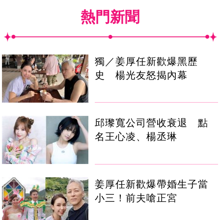
熱門新聞
獨／姜厚任新歡爆黑歷
史 楊光友怒揭內幕
邱瓈寬公司營收衰退 點
名王心凌、楊丞琳
姜厚任新歡爆帶婚生子當
小三！前夫嗆正宮