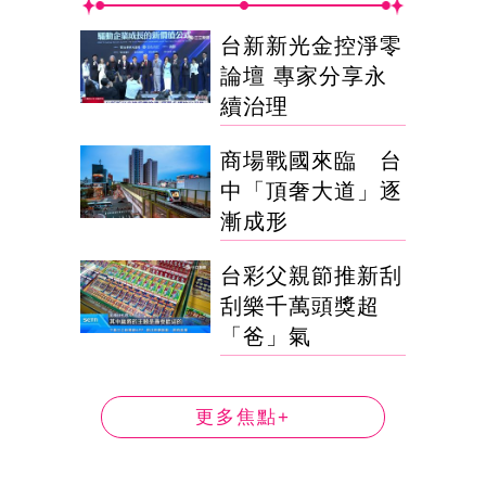
台新新光金控淨零
論壇 專家分享永
續治理
商場戰國來臨 台
中「頂奢大道」逐
漸成形
台彩父親節推新刮
刮樂千萬頭獎超
「爸」氣
更多焦點+