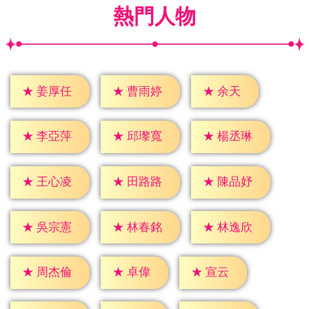
熱門人物
★
余天
★
姜厚任
★
曹雨婷
★
李亞萍
★
邱瓈寬
★
楊丞琳
★
王心凌
★
田路路
★
陳品妤
★
吳宗憲
★
林春銘
★
林逸欣
★
卓偉
★
宣云
★
周杰倫