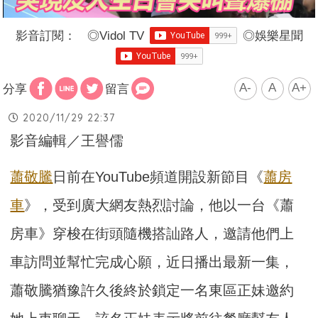
影音訂閱：
◎
Vidol TV
◎
娛樂星聞
A-
A
A+
分享
留言
2020/11/29 22:37
影音編輯／王譽儒
蕭敬騰
日前在YouTube頻道開設新節目《
蕭房
車
》，受到廣大網友熱烈討論，他以一台《蕭
房車》穿梭在街頭隨機搭訕路人，邀請他們上
車訪問並幫忙完成心願，近日播出最新一集，
蕭敬騰猶豫許久後終於鎖定一名東區正妹邀約