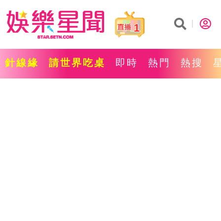
1
針線緣
請世界吃桌
即時
熱門
熱搜