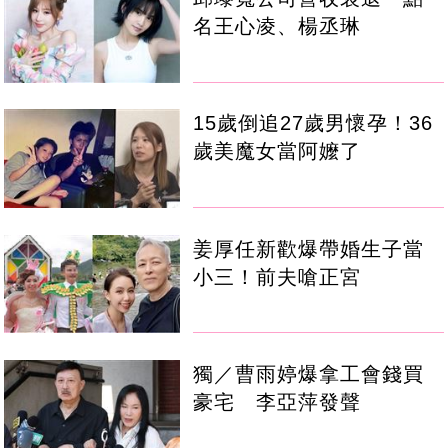
名王心凌、楊丞琳
15歲倒追27歲男懷孕！36
歲美魔女當阿嬤了
姜厚任新歡爆帶婚生子當
小三！前夫嗆正宮
獨／曹雨婷爆拿工會錢買
豪宅 李亞萍發聲