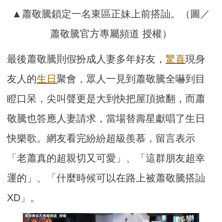
▲蕭敬騰鎖定一名東區正妹上前搭訕。（圖／
蕭敬騰官方專屬頻道 授權）
最後蕭敬騰則假扮成人妻多年好友，
驚喜
現身
友人的
生日
聚會，眾人一見到蕭敬騰全嚇到目
瞪口呆，尖叫聲更是大到快把屋頂掀翻，而蕭
敬騰也答應人妻請求，當場替壽星獻唱了生日
快樂歌。網友看完紛紛超級羨慕，留言表示
「老蕭真的超親切又可愛」、「這群朋友超幸
運的」、「什麼時候可以在路上被蕭敬騰搭訕
XD」。