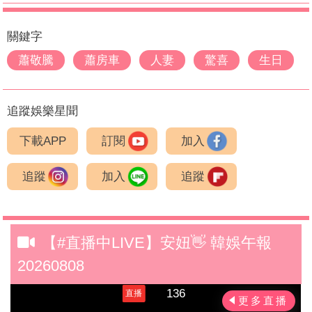
關鍵字
蕭敬騰
蕭房車
人妻
驚喜
生日
追蹤娛樂星聞
下載APP
訂閱
加入
追蹤
加入
追蹤
【#直播中LIVE】安妞👋 韓娛午報
20260808