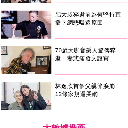
肥大叔猝逝前為何堅持直
播？網悲曝這原因
70歲大咖音樂人驚傳猝
逝 妻悲痛發文證實
林逸欣首個父親節淚崩！
12條家規逼哭網