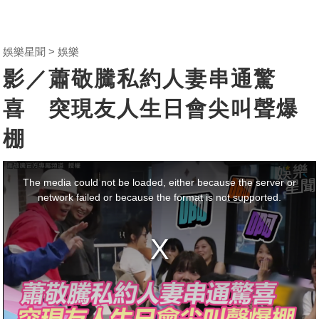
娛樂星聞
娛樂
影／蕭敬騰私約人妻串通驚
喜 突現友人生日會尖叫聲爆
棚
This
is
a
The media could not be loaded, either because the server or
modal
window.
network failed or because the format is not supported.