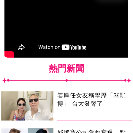
熱門新聞
姜厚任女友稱學歷「3碩1
博」 台大發聲了
邱瓈寬公司營收衰退 點