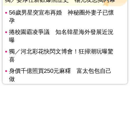
56歲男星突宣布再婚 神秘圈外妻子已懷
孕
捲校園霸凌爭議 知名韓星海外發展近況
曝
獨／河北彩花快閃文博會！狂掃潮玩曝驚
喜
身價千億照買250元麻糬 富太包包自己
做