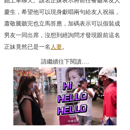
她上車聊天。該名正妹表示將前往餐廳幫友人
慶生，希望他可以現身獻唱兩句給友人祝福，
蕭敬騰聽完也立馬答應，加碼表示可以假裝成
男友一同出席，沒想到經詢問才發現眼前這名
正妹竟然已是一名
人妻
。
請繼續往下閱讀….