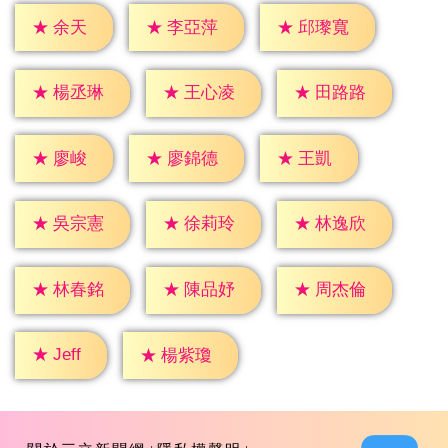
★
余天
★
李亞萍
★
邱瓈寬
★
楊丞琳
★
王心凌
★
田路路
★
廖峻
★
王凱
★
廖錦德
★
吳宗憲
★
徐莉玲
★
林逸欣
★
林春銘
★
陳品妤
★
周杰倫
★
Jeff
★
楊紫瓊