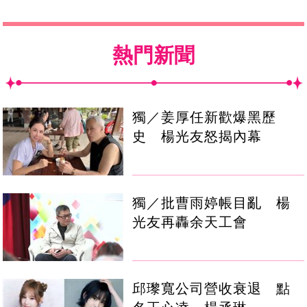
熱門新聞
獨／姜厚任新歡爆黑歷
史 楊光友怒揭內幕
獨／批曹雨婷帳目亂 楊
光友再轟余天工會
邱瓈寬公司營收衰退 點