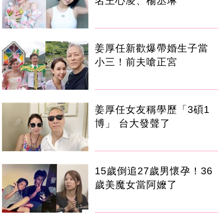
名王心凌、楊丞琳
姜厚任新歡爆帶婚生子當
小三！前夫嗆正宮
姜厚任女友稱學歷「3碩1
博」 台大發聲了
15歲倒追27歲男懷孕！36
歲美魔女當阿嬤了