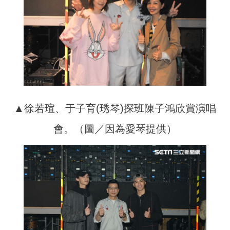
▲徐若瑄、于子育(琇琴)探班陳子鴻欣賞演唱
會。（圖／因為愛琴提供）