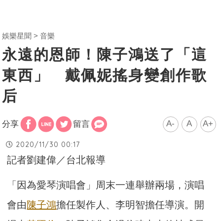
娛樂星聞
音樂
永遠的恩師！陳子鴻送了「這
東西」 戴佩妮搖身變創作歌
后
A-
A
A+
分享
留言
2020/11/30 00:17
記者劉建偉／台北報導
「因為愛琴演唱會」周末一連舉辦兩場，演唱
會由
陳子鴻
擔任製作人、李明智擔任導演。開