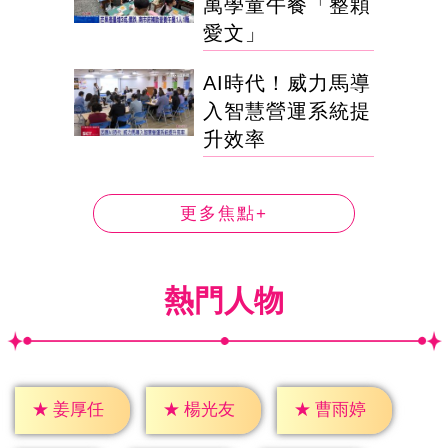
萬學童午餐「整顆
愛文」
AI時代！威力馬導
入智慧營運系統提
升效率
更多焦點+
熱門人物
★
姜厚任
★
楊光友
★
曹雨婷