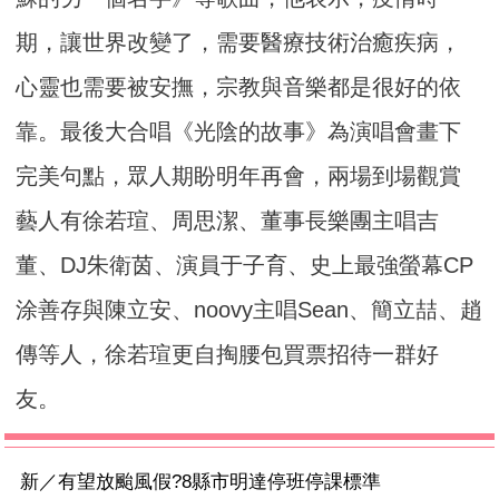
期，讓世界改變了，需要醫療技術治癒疾病，
心靈也需要被安撫，宗教與音樂都是很好的依
靠。最後大合唱《光陰的故事》為演唱會畫下
完美句點，眾人期盼明年再會，兩場到場觀賞
藝人有徐若瑄、周思潔、董事長樂團主唱吉
董、DJ朱衛茵、演員于子育、史上最強螢幕CP
涂善存與陳立安、noovy主唱Sean、簡立喆、趙
傳等人，徐若瑄更自掏腰包買票招待一群好
友。
新／有望放颱風假?8縣市明達停班停課標準