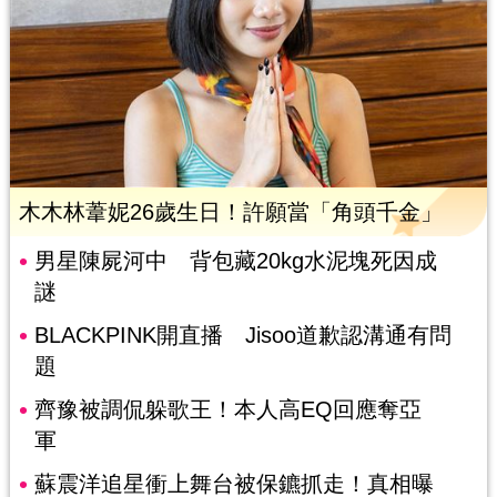
木木林葦妮26歲生日！許願當「角頭千金」
男星陳屍河中 背包藏20kg水泥塊死因成
謎
BLACKPINK開直播 Jisoo道歉認溝通有問
題
齊豫被調侃躲歌王！本人高EQ回應奪亞
軍
蘇震洋追星衝上舞台被保鑣抓走！真相曝