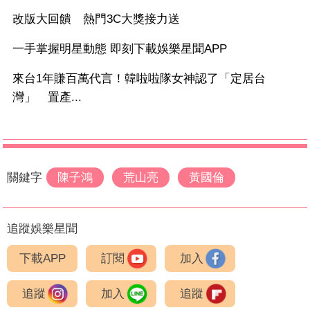
改版大回饋 熱門3C大獎接力送
一手掌握明星動態 即刻下載娛樂星聞APP
來台1年賺百萬代言！韓啦啦隊女神認了「定居台
灣」 置產...
關鍵字
陳子鴻
荒山亮
黃國倫
追蹤娛樂星聞
下載APP
訂閱
加入
追蹤
加入
追蹤