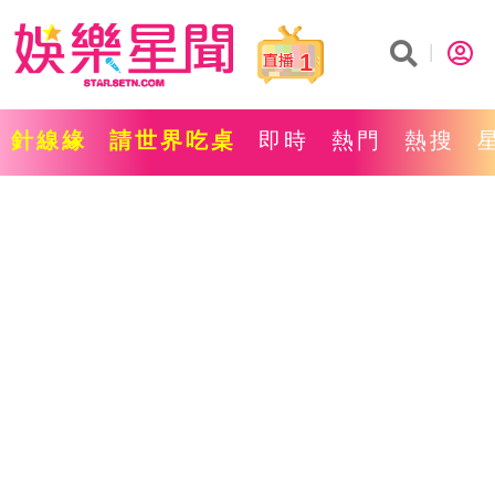
1
針線緣
請世界吃桌
即時
熱門
熱搜