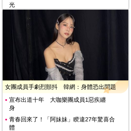
光
女團成員手劇烈顫抖 韓網：身體恐出問題
宣布出道十年 大咖樂團成員1惡疾纏
身
青春回來了！「阿妹妹」睽違27年驚喜合
體