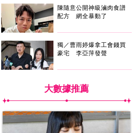
陳隨意公開神級滷肉食譜
配方 網全暴動了
獨／曹雨婷爆拿工會錢買
豪宅 李亞萍發聲
大數據推薦