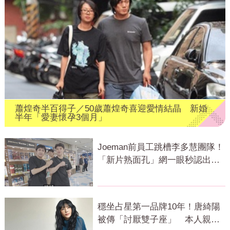
蕭煌奇半百得子／50歲蕭煌奇喜迎愛情結晶 新婚
半年「愛妻懷孕3個月」
Joeman前員工跳槽李多慧團隊！
「新片熟面孔」網一眼秒認出：
被挖走了
穩坐占星第一品牌10年！唐綺陽
被傳「討厭雙子座」 本人親揭