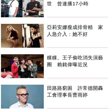
世 曾連播17小時
亞莉安娜瘦成排骨精 家
人急介入：她不好
粿粿、王子偷吃消失演藝
圈 賴銘偉曝近況
田路路窮困 許常德開轟
工會理事長曹雨婷