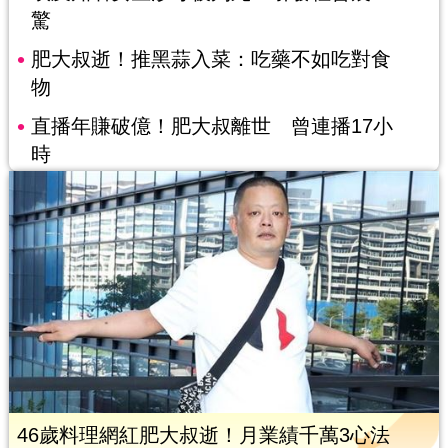
驚
肥大叔逝！推黑蒜入菜：吃藥不如吃對食
物
直播年賺破億！肥大叔離世 曾連播17小
時
46歲料理網紅肥大叔逝！月業績千萬3心法