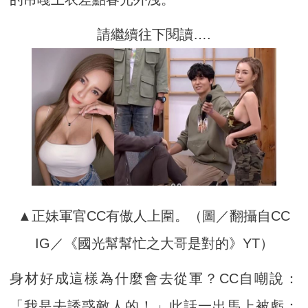
請繼續往下閱讀….
▲正妹軍官CC有傲人上圍。（圖／翻攝自CC
IG／《國光幫幫忙之大哥是對的》YT）
身材好成這樣為什麼會去從軍？CC自嘲說：
「我是去誘惑敵人的！」此話一出馬上被虧：