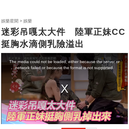
娛樂星聞
娛樂
迷彩吊嘎太大件 陸軍正妹CC
挺胸水滴側乳險溢出
This
is
a
The media could not be loaded, either because the server or
modal
window.
network failed or because the format is not supported.