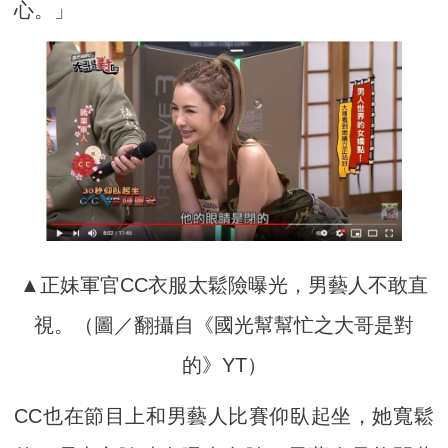
心。」
▲正妹軍官CC衣服太鬆險曝光，男藝人不敢直
視。（圖／翻攝自《國光幫幫忙之大哥是對
的》YT）
CC也在節目上和男藝人比賽仰臥起坐，她寬鬆