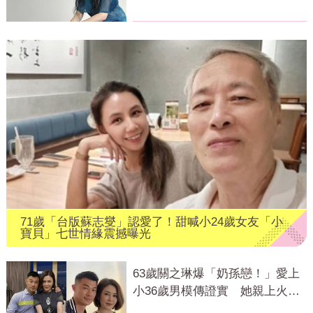
真相
71歲「台版蘇志燮」認愛了！甜喊小24歲女友「小
寶貝」七世情緣震撼曝光
63歲關之琳爆「奶孫戀！」愛上
小36歲男模傳證實 她親上火線
回應了