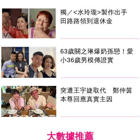
獨／<水玲瓏>製作出手
田路路領到退休金
63歲關之琳爆奶孫戀！愛
小36歲男模傳證實
突遭王宇婕取代 鄭仲茵
本尊回應真實主因
大數據推薦