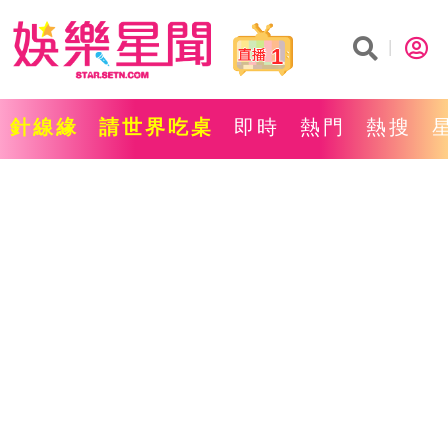
1
針線緣
請世界吃桌
即時
熱門
熱搜