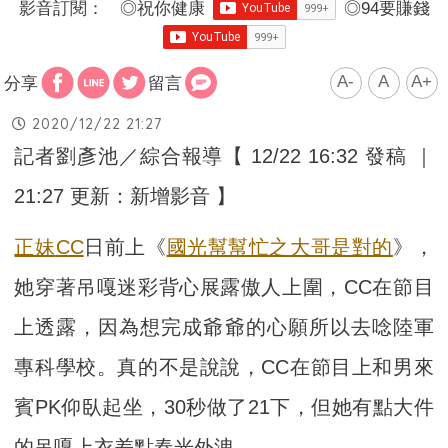
影音訂閱：
◎
祝你健康
◎
94要賺錢
A-
A
A+
分享
留言
2020/12/22 21:27
記者劉彥池／綜合報導【 12/22 16:32 發稿 ｜
21:27 更新：新增影音 】
正妹
CC
日前上《
國光幫幫忙之大哥是對的
》，
她穿著吊嘎迷彩背心展露傲人上圍，CC在節目
上透露，因為想完成爺爺的心願所以去唸陸軍
專科學校。真的不是說說，CC在節目上和男來
賓PK仰臥起坐，30秒做了21下，但她有點大件
的吊嘎上衣差點春光外洩。