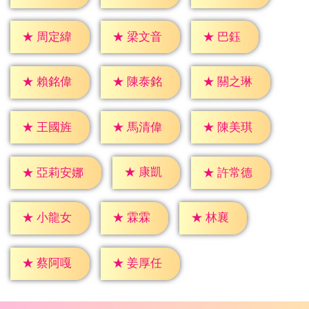
★
巴鈺
★
周定緯
★
梁文音
★
賴銘偉
★
陳泰銘
★
關之琳
★
王國旌
★
馬清偉
★
陳美琪
★
康凱
★
許常德
★
亞莉安娜
★
霖霖
★
林襄
★
小龍女
★
蔡阿嘎
★
姜厚任