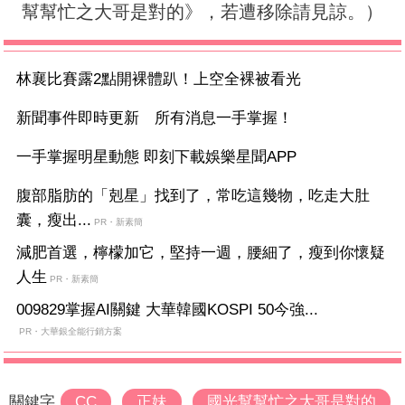
幫幫忙之大哥是對的》，若遭移除請見諒。）
林襄比賽露2點開裸體趴！上空全裸被看光
新聞事件即時更新 所有消息一手掌握！
一手掌握明星動態 即刻下載娛樂星聞APP
腹部脂肪的「剋星」找到了，常吃這幾物，吃走大肚
囊，瘦出...
PR・新素簡
減肥首選，檸檬加它，堅持一週，腰細了，瘦到你懷疑
人生
PR・新素簡
009829掌握AI關鍵 大華韓國KOSPI 50今強...
PR・大華銀全能行銷方案
關鍵字
CC
正妹
國光幫幫忙之大哥是對的