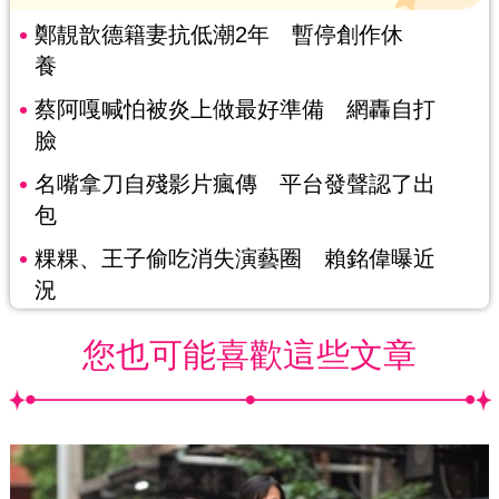
鄭靚歆德籍妻抗低潮2年 暫停創作休
養
蔡阿嘎喊怕被炎上做最好準備 網轟自打
臉
名嘴拿刀自殘影片瘋傳 平台發聲認了出
包
粿粿、王子偷吃消失演藝圈 賴銘偉曝近
況
您也可能喜歡這些文章