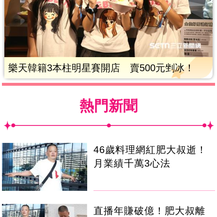
樂天韓籍3本柱明星賽開店 賣500元剉冰！
熱門新聞
46歲料理網紅肥大叔逝！
月業績千萬3心法
直播年賺破億！肥大叔離