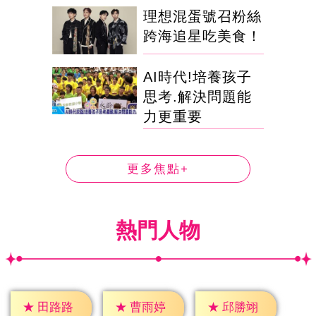
理想混蛋號召粉絲
跨海追星吃美食！
AI時代!培養孩子
思考.解決問題能
力更重要
更多焦點+
熱門人物
★
田路路
★
曹雨婷
★
邱勝翊