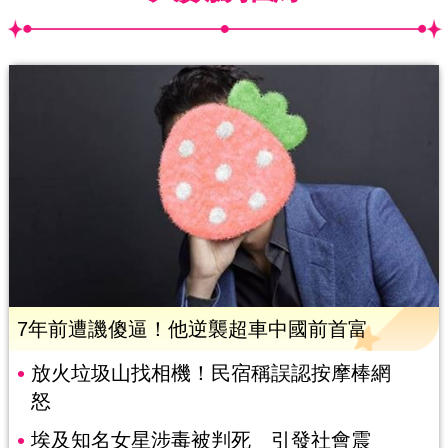
7年前遭譏傻逼！他逆襲超車中國前首富
放火垃圾山找相機！民宿稱誤認按摩棒網
怒
埃及知名女星涉毒被判死 引發社會震