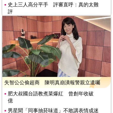
史上三人高分平手 評審直呼：真的太難
評
失智公公偷超商 陳明真崩潰報警親立遺囑
肥大叔國台語教煮菜爆紅 曾創年收破
億
男星聞「同事抽菸味道」不敢講表情成迷