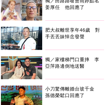
獨／田路路嗆曹雨婷點名
姜厚任 他回應了
肥大叔離世享年46歲 對
手丟丟妹悼念發聲
獨／家樓梯門口重摔 李
亞萍路邊倒地送醫
小刀驚傳離婚台玻千金
孫德榮鬆口回應了