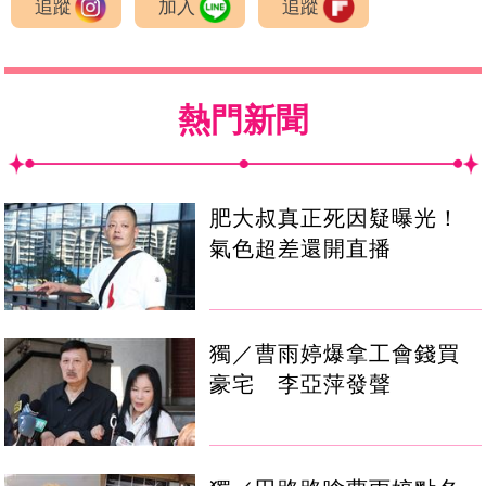
追蹤
加入
追蹤
熱門新聞
肥大叔真正死因疑曝光！
氣色超差還開直播
獨／曹雨婷爆拿工會錢買
豪宅 李亞萍發聲