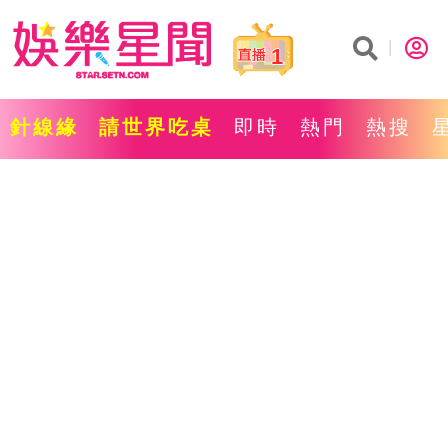
1
針線緣
請世界吃桌
即時
熱門
熱搜