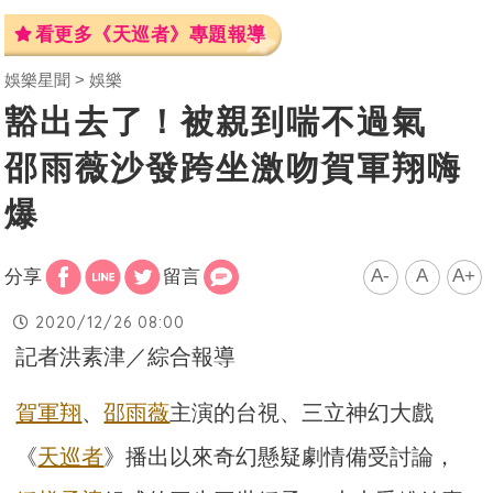
看更多《天巡者》專題報導
娛樂星聞
娛樂
豁出去了！被親到喘不過氣
邵雨薇沙發跨坐激吻賀軍翔嗨
爆
A-
A
A+
分享
留言
2020/12/26 08:00
記者洪素津／綜合報導
賀軍翔
、
邵雨薇
主演的台視、三立神幻大戲
《
天巡者
》播出以來奇幻懸疑劇情備受討論，