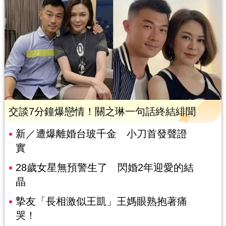
交談7分鐘爆戀情！關之琳一句話終結緋聞
新／遭爆離婚台玻千金 小刀首發聲證
實
28歲女星無預警生了 閃婚2年迎愛的結
晶
摯友「長相激似王凱」王媽眼熟抱著痛
哭！