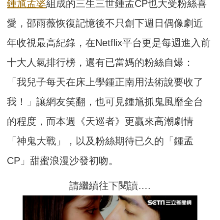
鍾馗
孟婆
組成的三生三世鍾孟CP也大受粉絲喜
愛，邵雨薇恢復記憶後不只創下週日偶像劇近
年收視最高紀錄，在Netflix平台更是每週進入前
十大人氣排行榜，還有已當媽的粉絲自爆：
「我兒子每天在床上學鍾正南用法術說要收了
我！」讓網友笑翻，也可見鍾馗抓鬼風靡全台
的程度，而本週《天巡者》更贏來高潮劇情
「神鬼大戰」，以及粉絲期待已久的「鍾孟
CP」甜蜜浪漫沙發初吻。
請繼續往下閱讀….