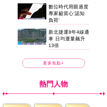
數位時代用眼過度
專家籲當心'認知
負荷'
新北捷運8年4線通
車 日均運量飆升
13倍
更多焦點+
熱門人物