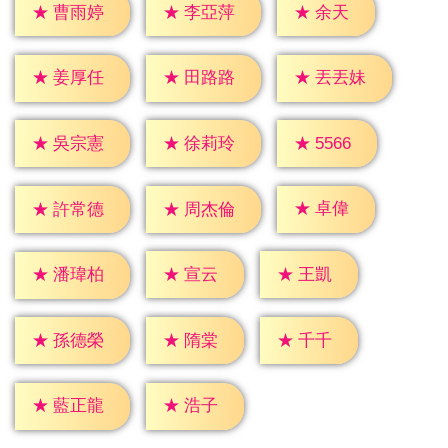
★
余天
★
曹雨婷
★
李亞萍
★
姜厚任
★
田路路
★
丟丟妹
★
5566
★
吳宗憲
★
徐莉玲
★
卓偉
★
許常德
★
周杰倫
★
宣云
★
王凱
★
潘瑋柏
★
隋棠
★
千千
★
孫德榮
★
浩子
★
藍正龍