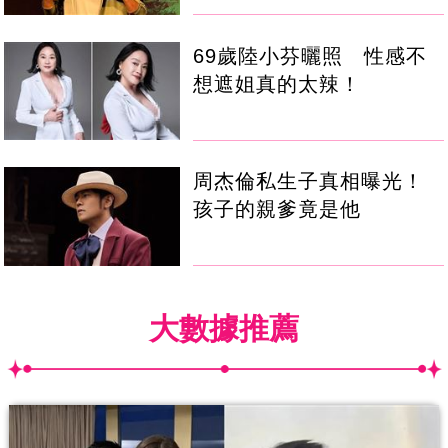
69歲陸小芬曬照 性感不
想遮姐真的太辣！
周杰倫私生子真相曝光！
孩子的親爹竟是他
大數據推薦