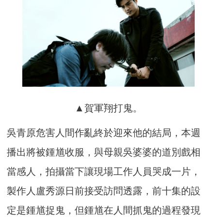
▲賀軍翔打鬼。
吳青原危害人間作亂終於迎來他的結局，本週
播出將被鍾馗收服，與母親吳婆婆的道別戲相
當感人，拍攝當下讓現場工作人員哭成一片，
製作人盧秀源日前接受訪問透露，前十集的設
定是鍾馗捉鬼，但鍾馗在人間抓鬼的過程發現