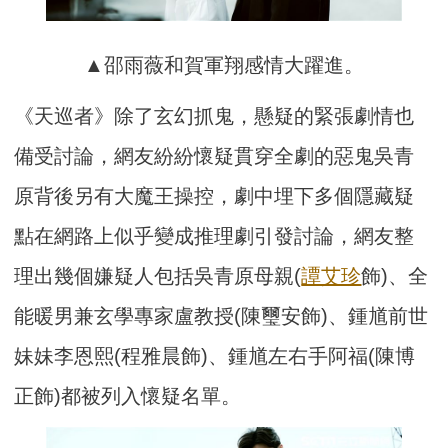
▲邵雨薇和賀軍翔感情大躍進。
《天巡者》除了玄幻抓鬼，懸疑的緊張劇情也
備受討論，網友紛紛懷疑貫穿全劇的惡鬼吳青
原背後另有大魔王操控，劇中埋下多個隱藏疑
點在網路上似乎變成推理劇引發討論，網友整
理出幾個嫌疑人包括吳青原母親(
譚艾珍
飾)、全
能暖男兼玄學專家盧教授(陳璽安飾)、鍾馗前世
妹妹李恩熙(程雅晨飾)、鍾馗左右手阿福(陳博
正飾)都被列入懷疑名單。