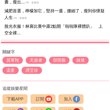
囊，瘦出...
PR・新素簡
減肥首選，檸檬加它，堅持一週，腰細了，瘦到你懷疑
人生
PR・新素簡
脫光衣服！林襄比賽中露2點開「啦啦隊裸體趴」 上
空全裸...
關鍵字
賀軍翔
天巡者
邵雨薇
鍾馗
孟婆
譚艾珍
追蹤娛樂星聞
下載APP
訂閱
加入