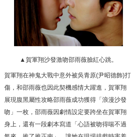
▲賀軍翔沙發激吻邵雨薇臉紅心跳。
賀軍翔在神鬼大戰中意外被吳青原(尹昭德飾)打
傷，和邵雨薇也因此契機感情大躍進，賀軍翔
展現腹黑屬性攻略邵雨薇成功獲得「浪漫沙發
吻」一枚，邵雨薇因劇情設定要跨坐在賀軍翔
身上，還有一段劇本寫道「心語被吻得喘不過
氣來，推了推正南」，讓她在現場排戲時害羞