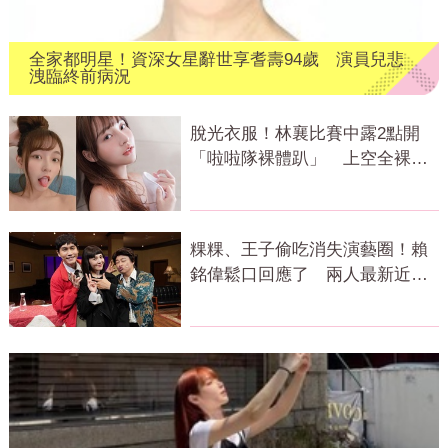
全家都明星！資深女星辭世享耆壽94歲 演員兒悲
洩臨終前病況
脫光衣服！林襄比賽中露2點開
「啦啦隊裸體趴」 上空全裸被
看光光
粿粿、王子偷吃消失演藝圈！賴
銘偉鬆口回應了 兩人最新近況
曝光