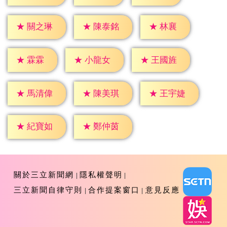
★
林襄
★
關之琳
★
陳泰銘
★
霖霖
★
小龍女
★
王國旌
★
馬清偉
★
陳美琪
★
王宇婕
★
紀寶如
★
鄭仲茵
關於三立新聞網
隱私權聲明
三立新聞自律守則
合作提案窗口
意見反應