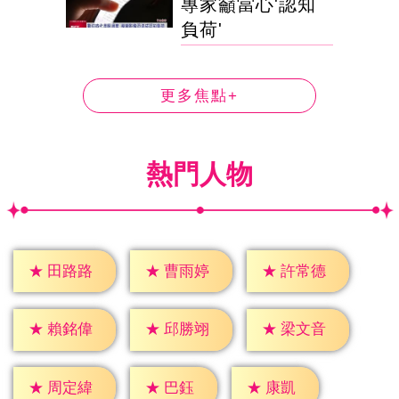
專家籲當心'認知
負荷'
更多焦點+
熱門人物
★
田路路
★
曹雨婷
★
許常德
★
賴銘偉
★
邱勝翊
★
梁文音
★
巴鈺
★
康凱
★
周定緯