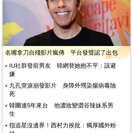
名嘴拿刀自殘影片瘋傳 平台發聲認了出包
IU社群發前男友 韓網替她抱不平：該避
嫌
九孔突淚崩發影片 身障外甥染腸病毒險
死
韓團連5年來台 他濃妝變澀谷辣妹系男
生
指追星沒邊界！西村力挨批：獨厚國外粉