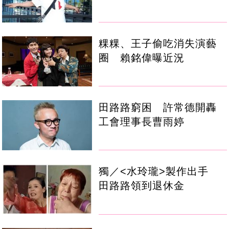
粿粿、王子偷吃消失演藝
圈 賴銘偉曝近況
田路路窮困 許常德開轟
工會理事長曹雨婷
獨／<水玲瓏>製作出手
田路路領到退休金