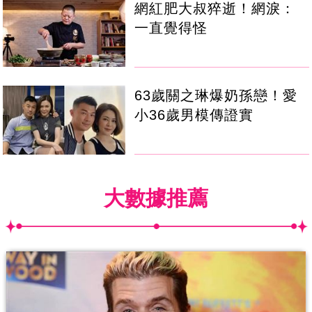
網紅肥大叔猝逝！網淚：
一直覺得怪
63歲關之琳爆奶孫戀！愛
小36歲男模傳證實
大數據推薦