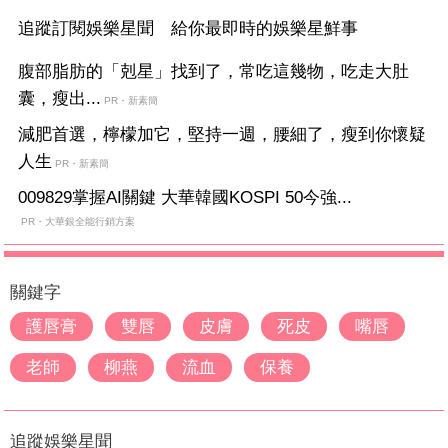
追蹤訂閱娛樂星聞 給你最即時的娛樂星鮮事
腹部脂肪的「剋星」找到了，常吃這幾物，吃走大肚
囊，瘦出...
PR・新素簡
減肥首選，檸檬加它，堅持一週，腰細了，瘦到你懷疑
人生
PR・新素簡
009829掌握AI關鍵 大華韓國KOSPI 50今強...
PR・大華銀全能行銷方案
關鍵字
護唇膏
雙唇
皮膚
死皮
嘴唇
老師
柳燕
流血
保養
追蹤娛樂星聞