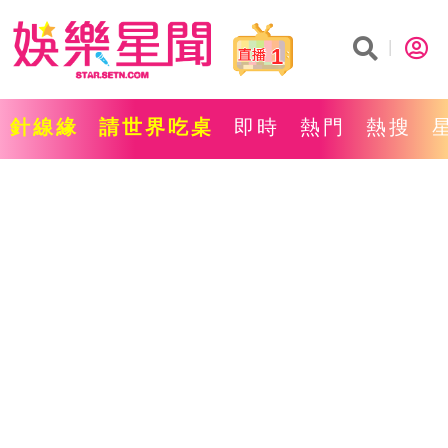
1
針線緣
請世界吃桌
即時
熱門
熱搜