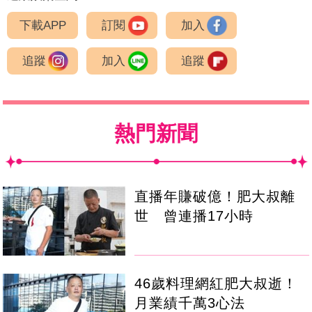
下載APP
訂閱
加入
追蹤
加入
追蹤
熱門新聞
直播年賺破億！肥大叔離
世 曾連播17小時
46歲料理網紅肥大叔逝！
月業績千萬3心法