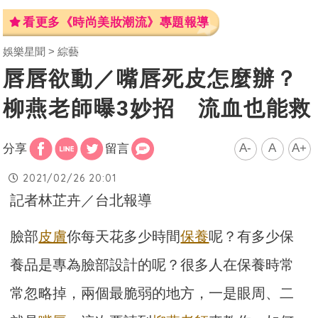
看更多《時尚美妝潮流》專題報導
娛樂星聞
綜藝
唇唇欲動／嘴唇死皮怎麼辦？
柳燕老師曝3妙招 流血也能救
A-
A
A+
分享
留言
2021/02/26 20:01
記者林芷卉／台北報導
臉部
皮膚
你每天花多少時間
保養
呢？有多少保
養品是專為臉部設計的呢？很多人在保養時常
常忽略掉，兩個最脆弱的地方，一是眼周、二