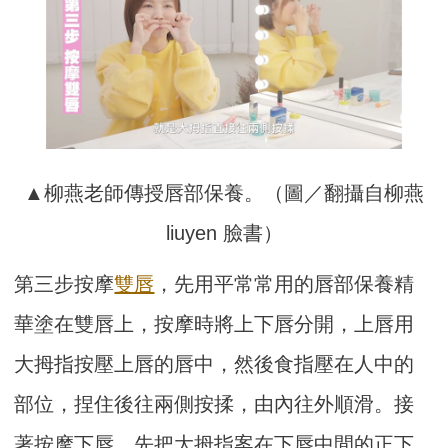
▲柳燕老師傳授唇部保養。（圖／翻攝自柳燕
liuyen 臉書）
第三步按摩
雙唇
，先用平常常用的唇部保養精
華塗在雙唇上，按摩時將上下唇分開，上唇用
大拇指按壓上唇的唇中，然後食指壓在人中的
部位，捏住後往兩側按揉，由內往外順滑。接
著按摩下唇，先把大拇指案在下唇中間的正下