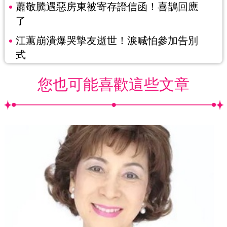
蕭敬騰遇惡房東被寄存證信函！喜鵲回應
了
江蕙崩潰爆哭摯友逝世！淚喊怕參加告別
式
您也可能喜歡這些文章