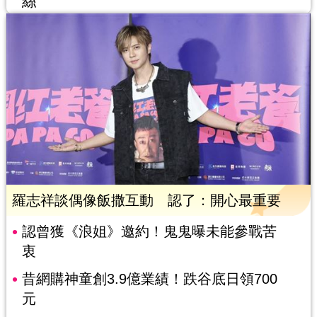
絲
羅志祥談偶像飯撒互動 認了：開心最重要
認曾獲《浪姐》邀約！鬼鬼曝未能參戰苦
衷
昔網購神童創3.9億業績！跌谷底日領700
元