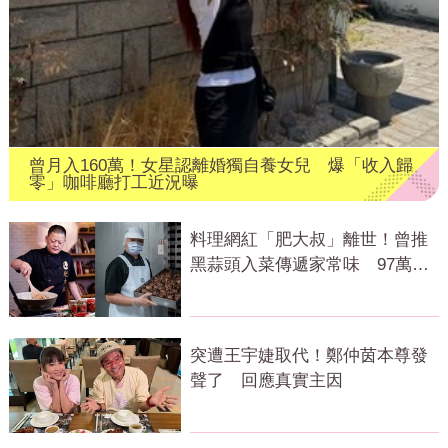
曾月入160萬！女星認離婚獨自養女兒 爆「收入歸
零」咖啡廳打工近況曝
料理網紅「肥大叔」離世！曾推
黑蒜頭入菜傳遞家常味 97萬粉
絲不捨
突遭王宇婕取代！鄭仲茵本尊發
聲了 回應真實主因