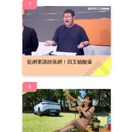
7
藍網軍講師落網！四叉貓酸爆
8