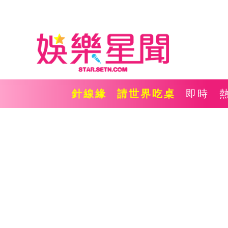
針線緣
請世界吃桌
即時