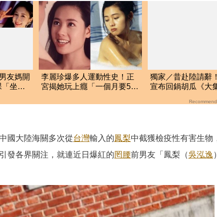
！男友媽開
李麗珍爆多人運動性史！正
獨家／昔赴陸請辭
裸「坐她
宮揭她玩上癮「一個月要52
宣布回鍋胡瓜《大
次」榨乾情夫
位 驚人內幕曝
Recommend
於中國大陸海關多次從
台灣
輸入的
鳳梨
中截獲檢疫性有害生物
息引發各界關注，就連近日爆紅的
罔腰
前男友「鳳梨（
吳泓逸