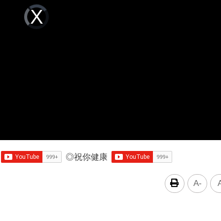
Video
Player
is
loading.
◎
祝你健康
A-