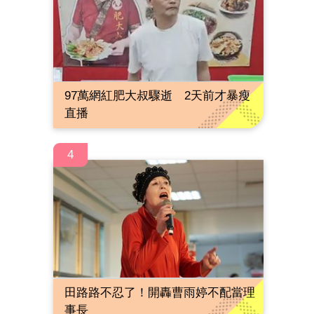
97萬網紅肥大叔驟逝 2天前才暴瘦
直播
4
田路路不忍了！開轟曹雨婷不配當理
事長