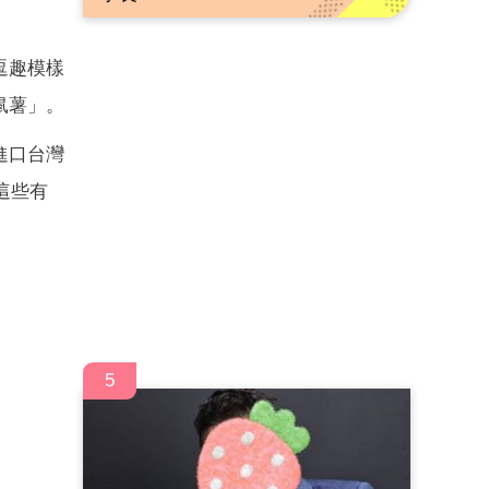
逗趣模樣
鼠薯」。
進口台灣
這些有
5