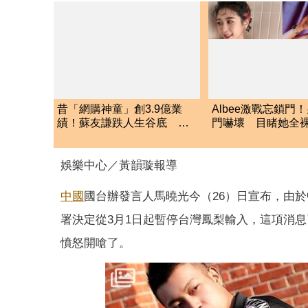
昔「網購神童」創3.9億業
Albee激戰忘鎖門
績！蘇友謙跌人生谷底 日
門嚇壞 目睹她全
領700元零用錢重出發
兒子身上」
娛樂中心／黃韻璇報導
中國
國台辦發言人馬曉光今（26）日宣布，由
署決定從3月1日起暫停台灣鳳梨輸入，這項消
憤怒開嗆了。