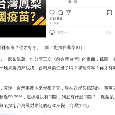
裡有毒？你才有毒。（圖／翻攝自鳳梨IG）
，「鳳梨鼠薯」也分享三立《前進新台灣》的畫面，截圖「
一堆果農跑來找我…台灣鳳梨怎麼了嗎？哪裡有毒？你才有
，直說「台灣果農本來就很辛苦，現在對岸又搞這齣，蔡英
過99.79%，這樣還說有問題，到底有什麼問題？」鳳梨鼠
鼠鼠捍衛台灣鳳梨果龍的心40不變，台灣加油」。