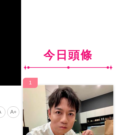
今日頭條
1
A
A+