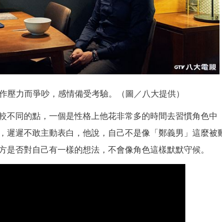
作壓力而爭吵，感情備受考驗。（圖／八大提供）
較不同的點，一個是性格上他花非常多的時間去習慣角色中
，遲遲不敢主動表白，他說，自己不是像「鄭義男」這麼被
方是否對自己有一樣的想法，不會像角色這樣默默守候。