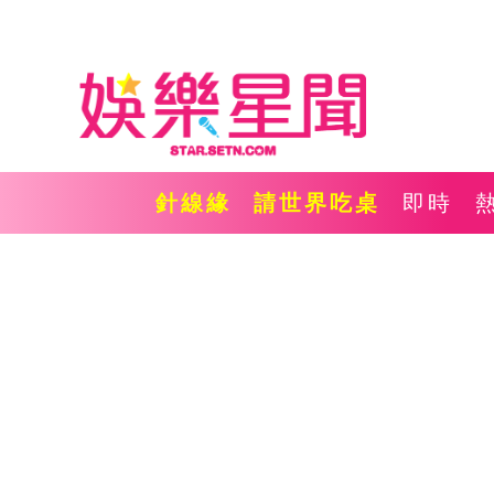
針線緣
請世界吃桌
即時