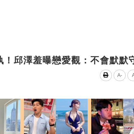
執！邱澤羞曝戀愛觀：不會默默
A-