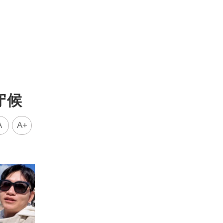
守候
A
A+