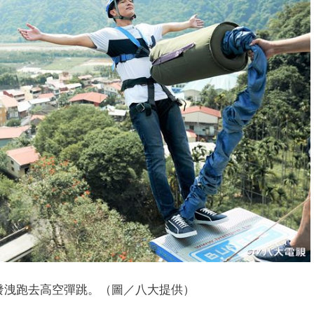
發洩跑去高空彈跳。（圖／八大提供）