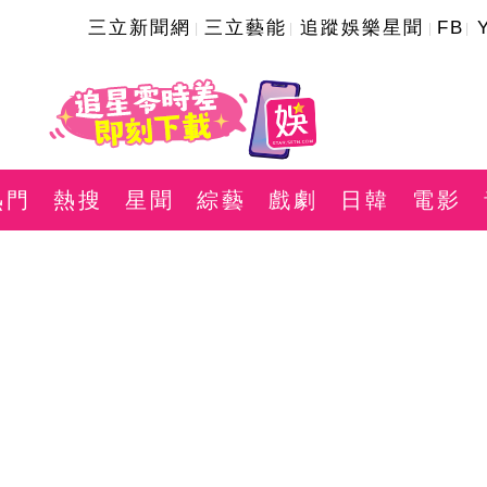
三立新聞網
三立藝能
追蹤娛樂星聞
FB
熱門
熱搜
星聞
綜藝
戲劇
日韓
電影