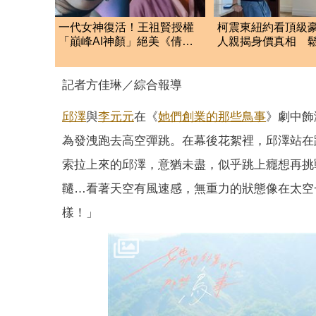
一代女神復活！王祖賢授權
柯震東紐約看頂級
「巔峰AI神顏」絕美《倩女
人親揭身價真相 
幽魂》肖像重現
好想一想」
記者方佳琳／綜合報導
邱澤
與
李元元
在《
她們創業的那些鳥事
》劇中飾
為發洩跑去高空彈跳。在幕後花絮裡，邱澤站在
索拉上來的邱澤，意猶未盡，似乎跳上癮想再挑
韆…看著天空有風速感，無重力的狀態像在太空
樣！」