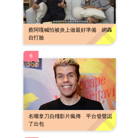
蔡阿嘎喊怕被炎上做最好準備 網轟
自打臉
6
名嘴拿刀自殘影片瘋傳 平台發聲認
了出包