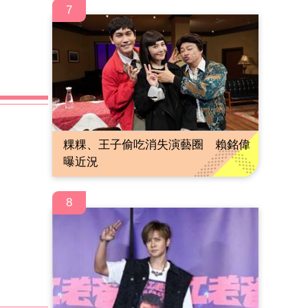
7
粿粿、王子偷吃消失演藝圈 賴銘偉
曝近況
8