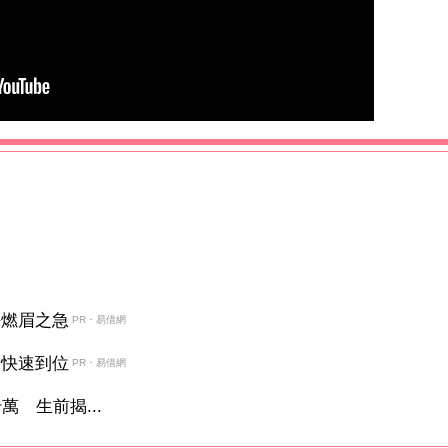
決燃眉之急
PR・易借網
金快速到位
PR・易借網
 生前揭...