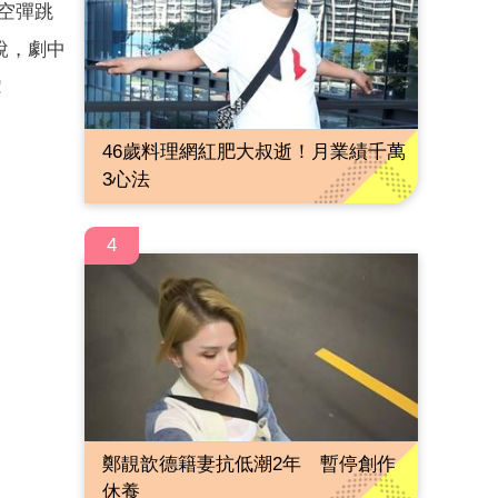
空彈跳
說，劇中
！
46歲料理網紅肥大叔逝！月業績千萬
3心法
4
鄭靚歆德籍妻抗低潮2年 暫停創作
休養