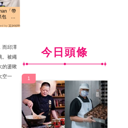
man「帶
抓包 阿
ed by
，而邱澤
今日頭條
跳。被繩
大的盪鞦
太空一
1