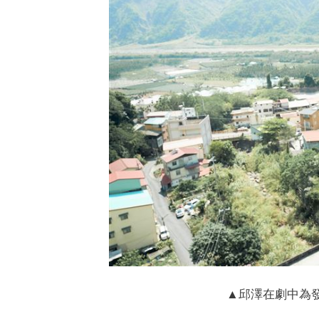
▲邱澤在劇中為