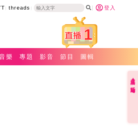
YT
threads
登入
1
音樂
專題
影音
節目
圖輯
直播✦活動