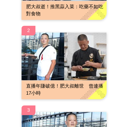
肥大叔逝！推黑蒜入菜：吃藥不如吃
對食物
2
直播年賺破億！肥大叔離世 曾連播
17小時
3