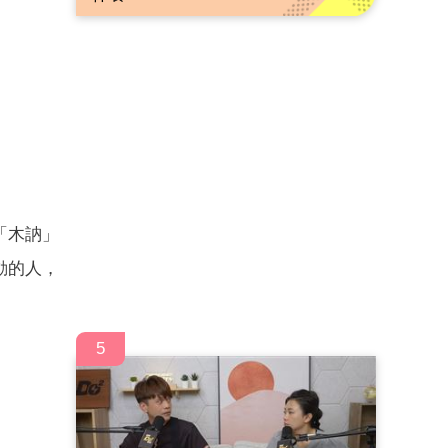
「木訥」
動的人，
5