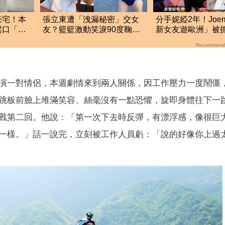
豪宅！本
張立東遭「洩漏秘密」交女
分手妮婭2年！Joe
鬆口「好
友？籃籃激動笑淚90度鞠
新女友遊歐洲」被
躬 反應全場看傻眼
滴發聲救火網不信
Recommend
演一對情侶，本週劇情來到兩人關係，因工作壓力一度鬧僵
跳板前臉上堆滿笑容、絲毫沒有一點恐懼，旋即身體往下一
戰第二回。他說：「第一次下去時反彈，有漂浮感，像很巨
一樣。」話一說完，立刻被工作人員虧：「說的好像你上過